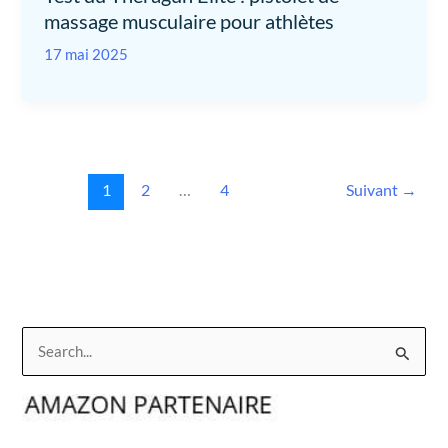
massage musculaire pour athlètes
17 mai 2025
1
2
…
4
Suivant
→
R
e
c
h