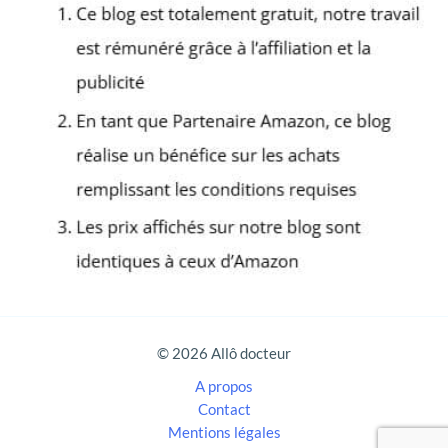
e
r
c
h
e
r
:
© 2026 Allô docteur
A propos
Contact
Mentions légales