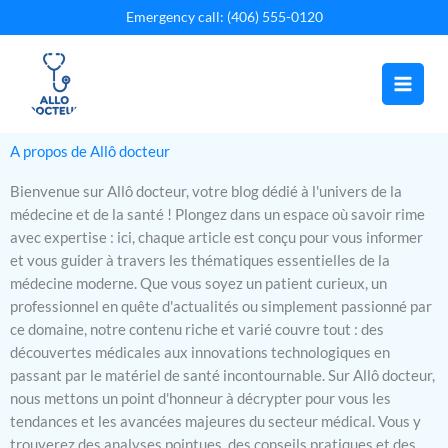
Aller
Emergency call: (406) 555-0120
au
contenu
A propos de Allô docteur
Bienvenue sur Allô docteur, votre blog dédié à l'univers de la
médecine et de la santé ! Plongez dans un espace où savoir rime
avec expertise : ici, chaque article est conçu pour vous informer
et vous guider à travers les thématiques essentielles de la
médecine moderne. Que vous soyez un patient curieux, un
professionnel en quête d'actualités ou simplement passionné par
ce domaine, notre contenu riche et varié couvre tout : des
découvertes médicales aux innovations technologiques en
passant par le matériel de santé incontournable. Sur Allô docteur,
nous mettons un point d'honneur à décrypter pour vous les
tendances et les avancées majeures du secteur médical. Vous y
trouverez des analyses pointues, des conseils pratiques et des