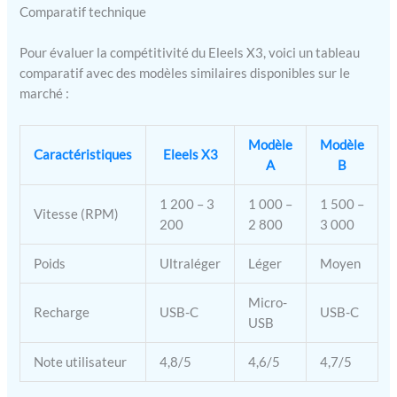
Comparatif technique
Pour évaluer la compétitivité du Eleels X3, voici un tableau
comparatif avec des modèles similaires disponibles sur le
marché :
Modèle
Modèle
Caractéristiques
Eleels X3
A
B
1 200 – 3
1 000 –
1 500 –
Vitesse (RPM)
200
2 800
3 000
Poids
Ultraléger
Léger
Moyen
Micro-
Recharge
USB-C
USB-C
USB
Note utilisateur
4,8/5
4,6/5
4,7/5