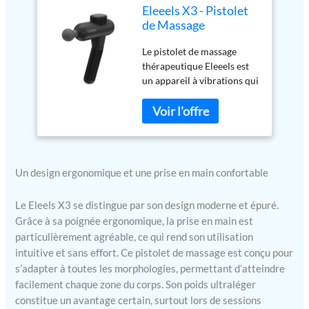
Eleeels X3 - Pistolet
de Massage
Musculaire Vibrant,
Le pistolet de massage
Massage à
thérapeutique Eleeels est
Percussion, Massage
un appareil à vibrations qui
Thérapeutique,
aide à améliorer la
Ultraléger, Poignée
circulation sanguine, à
Ergonomique,
atténuer les raideurs et les
Rechargeable, USB-
douleurs musculaires, à
C, à 4 Vitesses, 1200-
prévenir les lésions
3200 RPM - Noir
musculaires et à réduire les
Un design ergonomique et une prise en main confortable
niveaux d'acide lactique.
Comm MASSAGER
Le Eleels X3 se distingue par son design moderne et épuré.
MULTIFONCTIONNEL :
Grâce à sa poignée ergonomique, la prise en main est
Pistolet vibrant de 790 gr,
particulièrement agréable, ce qui rend son utilisation
améliore la circulation
intuitive et sans effort. Ce pistolet de massage est conçu pour
sanguine, soulage les
s’adapter à toutes les morphologies, permettant d’atteindre
raideurs et les douleurs
musculaires, prévient les
facilement chaque zone du corps. Son poids ultraléger
dommages musculaires et
constitue un avantage certain, surtout lors de sessions