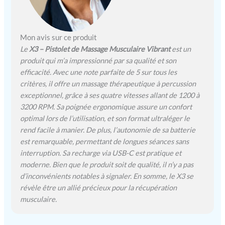
poignet d’une personne ne
forme pas un angle parfait
de 90 dégrées lorsqu’il
soutient quelque chose
Mon avis sur ce produit
dans les mains
Le
X3 – Pistolet de Massage Musculaire Vibrant
est un
produit qui m’a impressionné par sa qualité et son
efficacité. Avec une note parfaite de 5 sur tous les
critères, il offre un massage thérapeutique à percussion
exceptionnel, grâce à ses quatre vitesses allant de 1200 à
3200 RPM. Sa poignée ergonomique assure un confort
optimal lors de l’utilisation, et son format ultraléger le
rend facile à manier. De plus, l’autonomie de sa batterie
est remarquable, permettant de longues séances sans
interruption. Sa recharge via USB-C est pratique et
moderne. Bien que le produit soit de qualité, il n’y a pas
d’inconvénients notables à signaler. En somme, le X3 se
révèle être un allié précieux pour la récupération
musculaire.