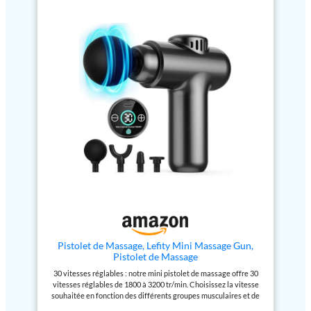
têtes de massage : têtes
approprié pour les femmes, les
interchangeables en 9 formes
hommes, les pères et les mères
pour cibler des groupes
【POWERFUL Pistolet de
musculaires spécifiques pour une
massage】:Nos pistolet
récupération plus rapide. Il est
massage musculaire AERLANG
facile et pratique de retirer et de
sont chauffés pour offrir une
fixer les têtes de massage en
expérience de massage
quelques secondes. Ce pistolet
puissante et efficace. Avec une
de massage portable offre 20
vitesse maximale de 3200 tours
niveaux de vitesse différents
par minute, une amplitude de 8
jusqu'à 3200 tr/min, de sorte que
mm et un affichage LED
vous pouvez facilement trouver
indiquant la vitesse, l'intensité
l'amplitude de vibration qui vous
de la pression et le niveau de la
convient le mieux, ce qui vous
batterie en temps réel, le pistolet
offre une expérience de
de massage permet d'ajuster
massage relaxante différente.
facilement les réglages pour une
Charge rapide USB et batterie
expérience de massage
longue durée : le pistolet de
confortable et sans souci
massage des tissus profonds est
【TÊTES DE MASSAGE
équipé d'une batterie au lithium
CHAUFFÉES】 : Le pistolet de
de 2000 mAh, qui peut être
massage musculaire dispose de
utilisée en continu pendant 6
trois réglages de température au
Pistolet de Massage, Lefity Mini Massage Gun,
heures grâce au moteur à couple
choix : vert (environ 113°F),
Pistolet de Massage
élevé sans balais. Le pistolet de
jaune (environ 122°F) et rouge
30 vitesses réglables : notre mini pistolet de massage offre 30
massage est livré avec un câble
(environ 131°F). Appuyez sur le
vitesses réglables de 1800 à 3200 tr/min. Choisissez la vitesse
de charge rapide USB de type C,
bouton d'alimentation et
souhaitée en fonction des différents groupes musculaires et de
de sorte que vous pouvez
maintenez-le enfoncé pendant 3
vos propres besoins pour réduire le risque de blessures
l'emporter et le charger
secondes pour allumer l'appareil