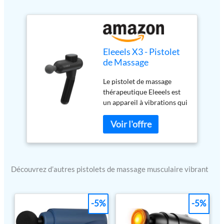
Eleeels X3 - Pistolet
de Massage
Musculaire Vibrant,
Le pistolet de massage
Massage à
thérapeutique Eleeels est
Percussion, Massage
un appareil à vibrations qui
Thérapeutique,
aide à améliorer la
Ultraléger, Poignée
circulation sanguine, à
Ergonomique,
atténuer les raideurs et les
Rechargeable, USB-
douleurs musculaires, à
C, à 4 Vitesses, 1200-
prévenir les lésions
3200 RPM - Noir
musculaires et à réduire les
Découvrez d’autres pistolets de massage musculaire vibrant
niveaux d'acide lactique.
Comm MASSAGER
MULTIFONCTIONNEL :
-5%
-5%
Pistolet vibrant de 790 gr,
améliore la circulation