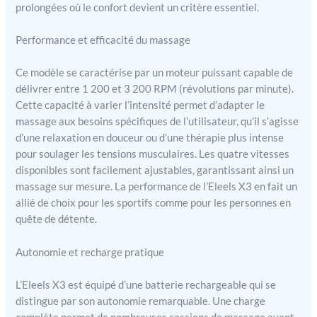
réduit l'acide lactique
prolongées où le confort devient un critère essentiel.
POIGNÉE RÉGLABLE : Le
poignet d’une personne ne
Performance et efficacité du massage
forme pas un angle parfait
de 90 dégrées lorsqu’il
Ce modèle se caractérise par un moteur puissant capable de
soutient quelque chose
délivrer entre 1 200 et 3 200 RPM (révolutions par minute).
dans les mains
Cette capacité à varier l’intensité permet d’adapter le
massage aux besoins spécifiques de l’utilisateur, qu’il s’agisse
d’une relaxation en douceur ou d’une thérapie plus intense
pour soulager les tensions musculaires. Les quatre vitesses
disponibles sont facilement ajustables, garantissant ainsi un
massage sur mesure. La performance de l’Eleels X3 en fait un
allié de choix pour les sportifs comme pour les personnes en
quête de détente.
Autonomie et recharge pratique
L’Eleels X3 est équipé d’une batterie rechargeable qui se
distingue par son autonomie remarquable. Une charge