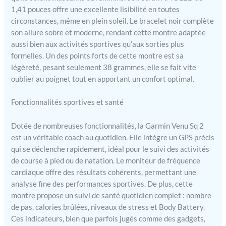
1,41 pouces offre une excellente lisibilité en toutes
gratuit Suivi santé : score
de sommeil, cardio
circonstances, même en plein soleil. Le bracelet noir complète
poignet, suivi du stress et
son allure sobre et moderne, rendant cette montre adaptée
d'énergie Body Battery,
aussi bien aux activités sportives qu’aux sorties plus
santé féminine, Pulse Ox
formelles. Un des points forts de cette montre est sa
Fonctions connectées :
légèreté, pesant seulement 38 grammes, elle se fait vite
Garmin Pay, suivi des
oublier au poignet tout en apportant un confort optimal.
appels et SMS
Compatibilité : IOS et
Fonctionnalités sportives et santé
Android
Dotée de nombreuses fonctionnalités, la Garmin Venu Sq 2
est un véritable coach au quotidien. Elle intègre un GPS précis
qui se déclenche rapidement, idéal pour le suivi des activités
de course à pied ou de natation. Le moniteur de fréquence
cardiaque offre des résultats cohérents, permettant une
analyse fine des performances sportives. De plus, cette
montre propose un suivi de santé quotidien complet : nombre
de pas, calories brûlées, niveaux de stress et Body Battery.
Ces indicateurs, bien que parfois jugés comme des gadgets,