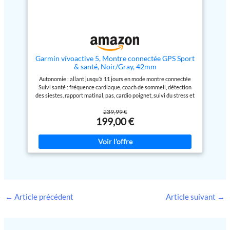
Garmin vívoactive 5, Montre connectée GPS Sport
& santé, Noir/Gray, 42mm
Autonomie : allant jusqu’à 11 jours en mode montre connectée
Suivi santé : fréquence cardiaque, coach de sommeil, détection
des siestes, rapport matinal, pas, cardio poignet, suivi du stress et
de la respiration, Body Battery et bien plus Multisports : GPS
239,99 €
intégré avec plus de 30 sports intégrés dont la marche, vélo,
199,00 €
natation, HIIT, yoga, course à pied, golf, et bien plus encore
Fonctions d'entraînement : des programmes d’entraînements
spécifiques gratuits avec Garmin Coach et des entraînements
préchargés afin de mieux optimiser vos séances et récupérations
Mode fauteuil roulant : enregistre les poussées au lieu des pas et
inclut des activités spécifiques avec des entraînements
préchargés, des entraînements animés pour les personnes à
mobilité réduite Fonctions connectées : suivi des appels et SMS,
Garmin Pay, stockage musique (Compatible Spotify, Deezer,
Amazon Music), détection d'incident et assistance Écran
←
Article précédent
Article suivant
→
AMOLED de 1,2″pouces Boîtier 42 mm et bracelet universel
interchangeables 20 mm Compatible IOS et Android