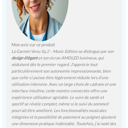
poignet, suivi du stress et
d'énergie Body Battery,
santé féminine, Pulse Ox
Fonctions connectées :
Garmin Pay, suivi des
appels et SMS
Compatibilité : IOS et
Mon avis sur ce produit
Android
La Garmin Venu Sq 2 – Music Edition se distingue par son
design élégant
et son écran AMOLED lumineux, qui
séduisent dès le premier regard. J’apprécie tout
particulièrement son autonomie impressionnante, bien
que celle-ci puisse être légèrement réduite lors d’une
utilisation intensive. Avec un large choix de cadrans et une
interface intuitive, cette montre connectée offre une
expérience utilisateur agréable. Le suivi de santé et
sportif se révèle complet, même si le suivi du sommeil
pourrait être amélioré. Les fonctionnalités musicales
intégrées et la possibilité de paiement au poignet ajoutent
une dimension pratique indéniable. Toutefois, j’ai noté des