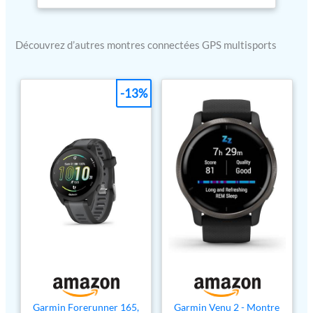
compatible avec Spotify,
Deezer et Music Deezer
(abonnement premium
Découvrez d’autres montres connectées GPS multisports
requis) GPS intégré, plus de
25 sports intégrés (marche,
yoga, HIIT, course à pied,
-13%
vélo, natation, Pilates, golf),
entraînements
personnalisés & coaching
gratuit Suivi santé : score
de sommeil, cardio
poignet, suivi du stress et
d'énergie Body Battery,
santé féminine, Pulse Ox
Fonctions connectées :
Garmin Pay, suivi des
appels et SMS
Compatibilité : IOS et
Android
Garmin Forerunner 165,
Garmin Venu 2 - Montre