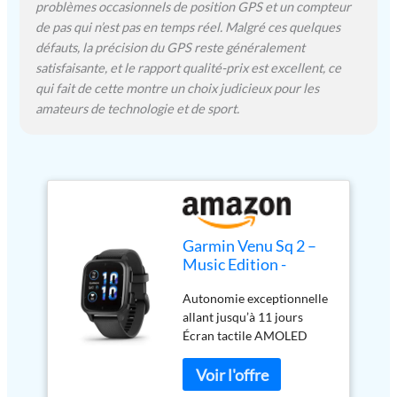
problèmes occasionnels de position GPS et un compteur
de pas qui n’est pas en temps réel. Malgré ces quelques
défauts, la précision du GPS reste généralement
satisfaisante, et le rapport qualité-prix est excellent, ce
qui fait de cette montre un choix judicieux pour les
amateurs de technologie et de sport.
Garmin Venu Sq 2 –
Music Edition -
Montre connectée
Autonomie exceptionnelle
GPS Multisports avec
allant jusqu’à 11 jours
écran AMOLED et
Écran tactile AMOLED
Suivi santé - Gray
1,4po avec verre ultra-
avec Bracelet Noir -
résistant Gorilla Glass
Boîtier 40 mm
Musique intégrée