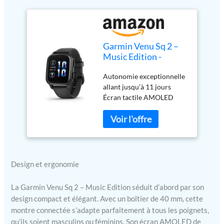
Garmin Venu Sq 2 –
Music Edition -
Montre connectée
Autonomie exceptionnelle
GPS Multisports avec
allant jusqu’à 11 jours
écran AMOLED et
Écran tactile AMOLED
Suivi santé - Gray
1,4po avec verre ultra-
avec Bracelet Noir -
résistant Gorilla Glass
Boîtier 40 mm
Musique intégrée
compatible avec Spotify,
Deezer et Music Deezer
(abonnement premium
Design et ergonomie
requis) GPS intégré, plus de
25 sports intégrés (marche,
La Garmin Venu Sq 2 – Music Edition séduit d’abord par son
yoga, HIIT, course à pied,
design compact et élégant. Avec un boîtier de 40 mm, cette
vélo, natation, Pilates, golf),
montre connectée s’adapte parfaitement à tous les poignets,
entraînements
qu’ils soient masculins ou féminins. Son écran AMOLED de
personnalisés & coaching