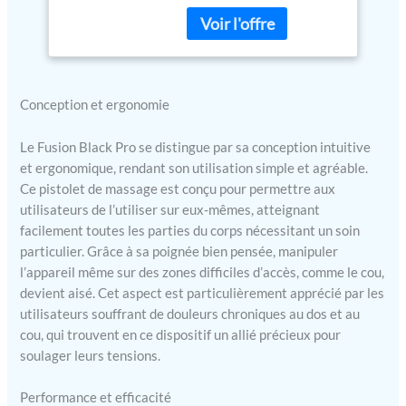
récupération musculaire
douleur, thérapie
disent que le nouveau
musculaire et
pistolet de massage Fusion
relaxation
Black leur donne un
massage de niveau
thérapeutique avec une
Conception et ergonomie
poignée confortable à 12
degrés qui est facile pour
Le Fusion Black Pro se distingue par sa conception intuitive
leurs mains et pourtant si
et ergonomique, rendant son utilisation simple et agréable.
silencieux qu'ils peuvent
Ce pistolet de massage est conçu pour permettre aux
profiter d'un massage
utilisateurs de l’utiliser sur eux-mêmes, atteignant
soulageant la douleur où
facilement toutes les parties du corps nécessitant un soin
que leur journée les prenne
(certains profitent même
particulier. Grâce à sa poignée bien pensée, manipuler
d'un soulagement
l’appareil même sur des zones difficiles d’accès, comme le cou,
musculaire rapide tout en
devient aisé. Cet aspect est particulièrement apprécié par les
étant assis à leur bureau)
utilisateurs souffrant de douleurs chroniques au dos et au
Nouveau moteur
cou, qui trouvent en ce dispositif un allié précieux pour
silencieux sans brosse –
soulager leurs tensions.
pour que vous puissiez
vraiment vous détendre :
Performance et efficacité
les hommes et les femmes