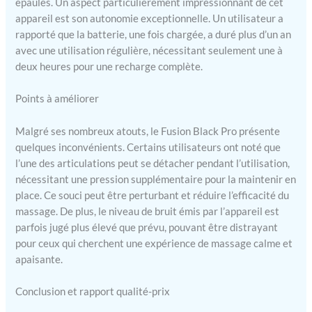
épaules. Un aspect particulièrement impressionnant de cet
lorsque vous regardez les
appareil est son autonomie exceptionnelle. Un utilisateur a
images, notez les 20
rapporté que la batterie, une fois chargée, a duré plus d’un an
niveaux de vitesse et 6
avec une utilisation régulière, nécessitant seulement une à
attaches uniques pour
masser rapidement la
deux heures pour une recharge complète.
douleur et la raideur. Du
massage des tissus
Points à améliorer
profonds sur le dos, les
jambes et les bras, aux
Malgré ses nombreux atouts, le Fusion Black Pro présente
options plus douces pour
quelques inconvénients. Certains utilisateurs ont noté que
les tissus plus délicats du
l’une des articulations peut se détacher pendant l’utilisation,
cou et de la tête. Trouvez la
nécessitant une pression supplémentaire pour la maintenir en
bonne combinaison pour
place. Ce souci peut être perturbant et réduire l’efficacité du
profiter de muscles
massage. De plus, le niveau de bruit émis par l’appareil est
rafraîchis et restaurés
(sans massage coûteux.
parfois jugé plus élevé que prévu, pouvant être distrayant
sessions de thérapie)
pour ceux qui cherchent une expérience de massage calme et
Soulagement de la douleur
apaisante.
portable de notre équipe
américaine : l'équipe
Conclusion et rapport qualité-prix
américaine de Fusion aime