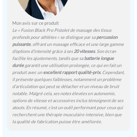
Nouveau moteur
silencieux sans brosse –
pour que vous puissiez
vraiment vous détendre :
Mon avis sur ce produit
les hommes et les femmes
Le « Fusion Black Pro Pistolet de massage des tissus
qui ont utilisé les anciens
profonds pour athlètes » se distingue par sa
percussion
pistolets de massage à
puissante
, offrant un massage efficace et une large gamme
percussion bruyants disent
d’options d’intensité grâce à ses
20 vitesses
. Son écran
que la Fusion Black est une
facilite les ajustements, tandis que sa
batterie longue
nouvelle expérience ; le
moteur japonais sans
durée
garantit une utilisation prolongée, ce qui en fait un
balais de pointe vous offre
produit avec un
excellent rapport qualité-prix
. Cependant,
jusqu'à 3300 percussions
il présente quelques faiblesses, notamment un problème
par minute qui est
d’articulation qui peut se détacher et un niveau de bruit
silencieuse (moins de 45
notable. Malgré cela, ses notes élevées en autonomie,
dB) pour éviter le «
options de vitesse et accessoires inclus témoignent de ses
marteau perforateur. Bruit
atouts. En résumé, c’est un outil performant pour ceux qui
commun sur bon marché.
recherchent une thérapie musculaire intensive, bien que
pistolets de massage
la qualité de fabrication puisse être améliorée.
musculaire et profitez d'un
massage plus paisible et
d'une relaxation plus