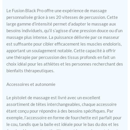
qui ont utilisé les anciens
Le Fusion Black Pro offre une expérience de massage
pistolets de massage à
percussion bruyants disent
personnalisée grâce à ses 20 vitesses de percussion. Cette
que la Fusion Black est une
large gamme d’intensité permet d’adapter le massage aux
nouvelle expérience ; le
besoins individuels, qu’il s’agisse d’une pression douce ou d’un
moteur japonais sans
massage plus intense. La puissance délivrée par ce masseur
balais de pointe vous offre
est suffisante pour cibler efficacement les muscles endoloris,
jusqu'à 3300 percussions
apportant un soulagement notable. Cette capacité à offrir
par minute qui est
une thérapie par percussion des tissus profonds en fait un
silencieuse (moins de 45
choix idéal pour les athlètes et les personnes recherchant des
dB) pour éviter le «
bienfaits thérapeutiques.
marteau perforateur. Bruit
commun sur bon marché.
pistolets de massage
Accessoires et autonomie
musculaire et profitez d'un
massage plus paisible et
Le pistolet de massage est livré avec un excellent
d'une relaxation plus
assortiment de têtes interchangeables, chaque accessoire
profonde Résultats
étant conçu pour répondre à des besoins spécifiques. Par
professionnels avec 6 têtes
exemple, l’accessoire en forme de fourchette est parfait pour
interchangeables et 20
le cou, tandis que la balle est idéale pour le bas du dos et les
niveaux d'intensité :