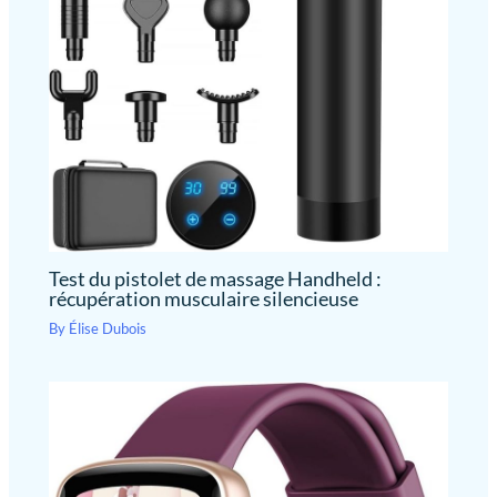
les spasmes en
déplacement. Parfait pour
les athlètes qui ont besoin
d'un masseur des tissus
profonds qui peut Restez
bien occupé Vie
Ergonomique, léger et
durable : contrairement
aux pistolets de massage
encombrants qui sont
lourds et difficiles à utiliser
(ou à court de puissance),
Test du pistolet de massage Handheld :
votre pistolet de massage
récupération musculaire silencieuse
Fusion Black est
By
Élise Dubois
ergonomique et assez
confortable pour s'adapter
aux petites mains, tandis
que le couple élevé