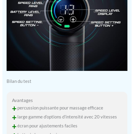
(ou à court de puissance),
votre pistolet de massage
Fusion Black est
ergonomique et assez
confortable pour s'adapter
aux petites mains, tandis
que le couple élevé
Bilan du test
Avantages
+
percussion puissante pour massage efficace
+
large gamme d’options d’intensité avec 20 vitesses
+
écran pour ajustements faciles