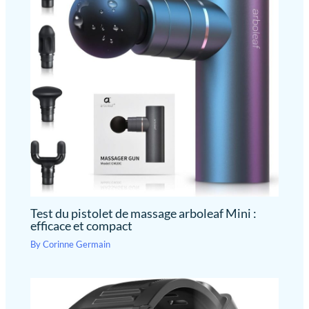
à emporter partout. Plaisir Visuel & Qualité Garantie：
contient une lumière LED pour
un nettoyant oreille
Découvrez le nettoyage auriculaire en temps réel : une
obtenir une vision claire et fluide
expérience relaxante pour les adultes, une aventure ludique pour
régulier, un nettoie oreilles
pour examiner l'oreille. Nous
les enfants. Avec notre nettoyeur à caméra rigoureusement
proposons une lumière LED
facile et un oreille
testé, profitez de moments complices en famille en toute
remplaçable. Vous pouvez
nettoyage approfondi.
confiance. Bénéficiez d'une garantie prolongée et d'un
facilement remplacer la lumière
accompagnement personnalisé pour une utilisation sereine.
LED si l'une d'entre elles risque
d'être endommagée. Résistance
à la chaleur : Notre produit ne
chauffe pas rapidement car il
contient une lumière LED
blanche qui ne chauffe pas
rapidement. CMC MEDICAL
DEVICE & DRUGS, S.L, C/
Horacio Lengo n18 C.P, Màlaga,
951214054, C/ Horacio Lengo
n18 C.P, Màlaga, 29006,
info@cmcmedicaldevices.com
Test du pistolet de massage arboleaf Mini :
efficace et compact
By
Corinne Germain