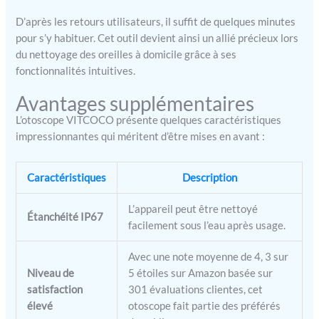
en quelques secondes à
D’après les retours utilisateurs, il suffit de quelques minutes
votre smartphone ou
pour s’y habituer. Cet outil devient ainsi un allié précieux lors
tablette via une application
du nettoyage des oreilles à domicile grâce à ses
intuitive. Idéal comme
fonctionnalités intuitives.
appareil pour nettoyer les
oreilles en famille, il
Avantages supplémentaires
permet de sauvegarder et
partager les images
L’otoscope VITCOCO présente quelques caractéristiques
simplement. Parfait pour
impressionnantes qui méritent d’être mises en avant :
un nettoyeur oreilles
moderne, un ear cleaner
pratique et un kit
Caractéristiques
Description
nettoyage oreille complet.
【Kit Polyvalent pour
L’appareil peut être nettoyé
Étanchéité IP67
Famille】Ce kit nettoyage
facilement sous l’eau après usage.
oreille inclut 7 accessoires
adaptés pour examiner
Avec une note moyenne de 4, 3 sur
oreilles, nez, gorge, dents et
Niveau de
5 étoiles sur Amazon basée sur
peau. Utilisable par les
satisfaction
301 évaluations clientes, cet
adultes, les enfants et les
élevé
otoscope fait partie des préférés
animaux domestiques. La