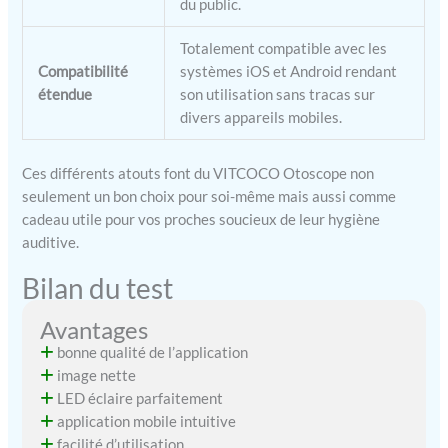
du public.
cure oreille camera devient
un outil complet d’hygiène
Totalement compatible avec les
quotidienne, parfait pour
Compatibilité
systèmes iOS et Android rendant
un nettoyant oreille
étendue
son utilisation sans tracas sur
régulier, un nettoie oreilles
facile et un oreille
divers appareils mobiles.
nettoyage approfondi.
Ces différents atouts font du VITCOCO Otoscope non
seulement un bon choix pour soi-même mais aussi comme
cadeau utile pour vos proches soucieux de leur hygiène
auditive.
Bilan du test
Avantages
bonne qualité de l’application
image nette
LED éclaire parfaitement
application mobile intuitive
facilité d’utilisation