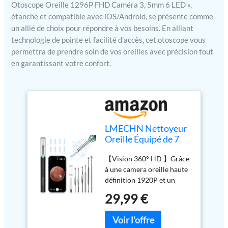
Otoscope Oreille 1296P FHD Caméra 3, 5mm 6 LED »,
étanche et compatible avec iOS/Android, se présente comme
un allié de choix pour répondre à vos besoins. En alliant
technologie de pointe et facilité d’accès, cet otoscope vous
permettra de prendre soin de vos oreilles avec précision tout
en garantissant votre confort.
LMECHN Nettoyeur
Oreille Équipé de 7
Cure Oreille pour
【Vision 360° HD 】Grâce
Adulte Enfants
à une camera oreille haute
définition 1920P et un
objectif grand angle, cet
29,99 €
otoscope oreille offre une
vision claire et complète à
360° du conduit auditif. Les