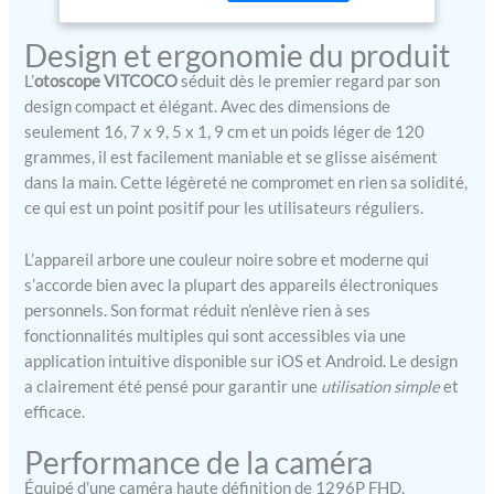
6 lumières LED ajustables
éclairent sans éblouir,
Design et ergonomie du produit
idéales pour un nettoyage
oreille précis et une
L’
otoscope VITCOCO
séduit dès le premier regard par son
observation détaillée.
design compact et élégant. Avec des dimensions de
Convient également pour
seulement 16, 7 x 9, 5 x 1, 9 cm et un poids léger de 120
un cure oreille en toute
grammes, il est facilement maniable et se glisse aisément
sécurité et un nettoyage
dans la main. Cette légèreté ne compromet en rien sa solidité,
oreilles adulte confortable.
ce qui est un point positif pour les utilisateurs réguliers.
【Confort Maximal 】
L’embout extra-fin de 3,5
L’appareil arbore une couleur noire sobre et moderne qui
mm s’adapte même aux
s’accorde bien avec la plupart des appareils électroniques
oreilles les plus sensibles,
personnels. Son format réduit n’enlève rien à ses
dont celles des enfants. En
fonctionnalités multiples qui sont accessibles via une
silicone souple
hypoallergénique, il
application intuitive disponible sur iOS et Android. Le design
garantit une insertion
a clairement été pensé pour garantir une
utilisation simple
et
douce pour un nettoyage
efficace.
oreilles adulte sans
inconfort. Le nettoyeur
Performance de la caméra
oreille assure hygiène et
Équipé d’une caméra haute définition de 1296P FHD,