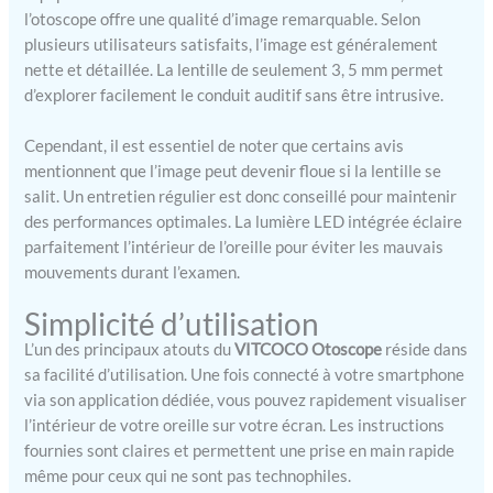
sécurité, idéal pour un
l’otoscope offre une qualité d’image remarquable. Selon
nettoyant oreille adulte
plusieurs utilisateurs satisfaits, l’image est généralement
régulier et une cure oreille
nette et détaillée. La lentille de seulement 3, 5 mm permet
en toute confiance. 【
d’explorer facilement le conduit auditif sans être intrusive.
Longue Durée et Étanche
IP67】Avec sa batterie
intégrée rechargeable 350
Cependant, il est essentiel de noter que certains avis
mAh, le nettoyeur oreille
mentionnent que l’image peut devenir floue si la lentille se
camera fonctionne jusqu’à
salit. Un entretien régulier est donc conseillé pour maintenir
90 minutes en continu. La
des performances optimales. La lumière LED intégrée éclaire
lentille certifiée IP67
parfaitement l’intérieur de l’oreille pour éviter les mauvais
résiste à l’eau et se nettoie
mouvements durant l’examen.
en quelques secondes.
Pratique pour une camera
Simplicité d’utilisation
oreille nettoyage
L’un des principaux atouts du
VITCOCO Otoscope
réside dans
hygiénique, une cure
oreille camera efficace et
sa facilité d’utilisation. Une fois connecté à votre smartphone
un nettoyeur oreille eau
via son application dédiée, vous pouvez rapidement visualiser
adapté à un usage
l’intérieur de votre oreille sur votre écran. Les instructions
quotidien. 【Compatible
fournies sont claires et permettent une prise en main rapide
iOS et Android】
même pour ceux qui ne sont pas technophiles.
L’otoscope connecté se pair