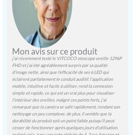
【Confort Maximal 】
L’embout extra-fin de 3,5
mm s’adapte même aux
oreilles les plus sensibles,
dont celles des enfants. En
silicone souple
hypoallergénique, il
garantit une insertion
Mon avis sur ce produit
douce pour un nettoyage
oreilles adulte sans
j’ai récemment testé le VITCOCO otoscope oreille 1296P
inconfort. Le nettoyeur
FHD et j’ai été agréablement surpris par sa qualité
oreille assure hygiène et
d’image nette, ainsi que l’efficacité de ses 6 LED qui
sécurité, idéal pour un
éclairent parfaitement le conduit auditif. l’application
nettoyant oreille adulte
mobile, intuitive et facile à utiliser, rend la connexion
régulier et une cure oreille
simple et rapide, ce qui est un vrai plus pour visualiser
en toute confiance. 【
l’intérieur des oreilles. malgré ces points forts, j’ai
Longue Durée et Étanche
remarqué que la caméra se salit rapidement, rendant son
IP67】Avec sa batterie
nettoyage un peu complexe. de plus, il semble que la
intégrée rechargeable 350
mAh, le nettoyeur oreille
durabilité du produit soit un point faible puisqu’il peut
camera fonctionne jusqu’à
cesser de fonctionner après quelques jours d’utilisation.
90 minutes en continu. La
malgré cela, avec une note globale de 4, 3 sur Amazon et