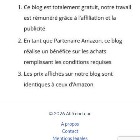
h
e
r
c
h
e
r
:
© 2026 Allô docteur
A propos
Contact
Mentions légales