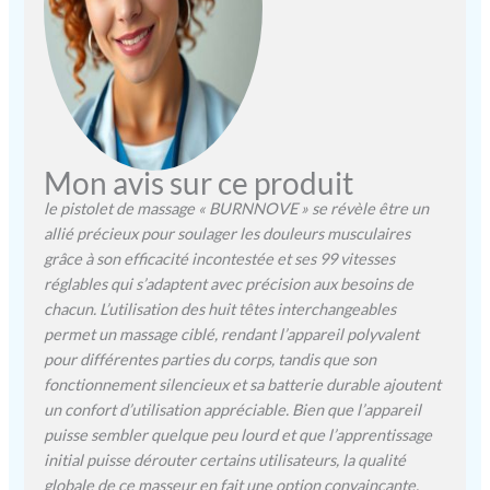
expérience optimale.
【Ultra-silencieux et
puissant】Ce pistolet de
massage portatif
professionnel utilise un
moteur de haute qualité et
une technologie de
Mon avis sur ce produit
réduction du bruit, offrant
jusqu'à 4 800 impacts par
le pistolet de massage « BURNNOVE » se révèle être un
minute. Son
allié précieux pour soulager les douleurs musculaires
fonctionnement fluide
grâce à son efficacité incontestée et ses 99 vitesses
réduit efficacement le bruit
réglables qui s’adaptent avec précision aux besoins de
à moins de 45 décibels.
chacun. L’utilisation des huit têtes interchangeables
Vous pouvez ainsi l'utiliser
permet un massage ciblé, rendant l’appareil polyvalent
n'importe où et n'importe
pour différentes parties du corps, tandis que son
quand, à la maison, à la
fonctionnement silencieux et sa batterie durable ajoutent
salle de sport ou ailleurs,
un confort d’utilisation appréciable. Bien que l’appareil
sans déranger votre
puisse sembler quelque peu lourd et que l’apprentissage
entourage, pour une
expérience de massage
initial puisse dérouter certains utilisateurs, la qualité
relaxante et confortable.
globale de ce masseur en fait une option convaincante.