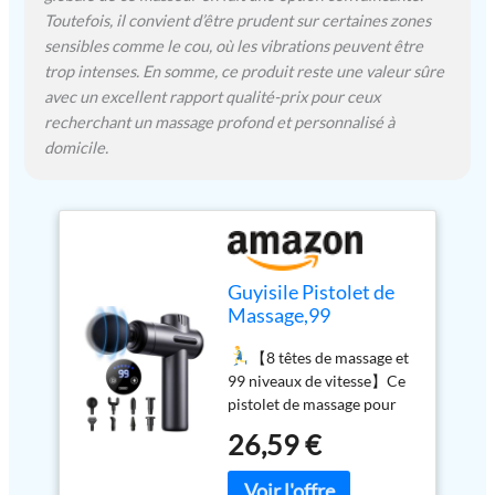
【Écran LCD et
Toutefois, il convient d’être prudent sur certaines zones
rechargeable】Ce pistolet
sensibles comme le cou, où les vibrations peuvent être
de massage sans fil de
trop intenses. En somme, ce produit reste une valeur sûre
haute qualité offre environ
avec un excellent rapport qualité-prix pour ceux
8 à 12 heures d'utilisation
recherchant un massage profond et personnalisé à
continue après une charge
domicile.
complète. Lors de la
première utilisation,
veuillez le charger pendant
au moins 6 heures. Le
pistolet de massage est
doté d'un écran tactile LCD
Guyisile Pistolet de
affichant la vitesse et le
Massage,99
niveau de puissance. Il
Vitesses,8 Têtes de
dispose d'une fonction
【8 têtes de massage et
Massage,l'Écran LCD
d'arrêt automatique après
99 niveaux de vitesse】Ce
10 minutes et d'une
pistolet de massage pour
minuterie intelligente avec
tissus profonds est équipé
protection contre les
26,59 €
de 8 têtes de massage
surtensions.
【Pistolet
différentes et de 99
de massage puissant】Ce