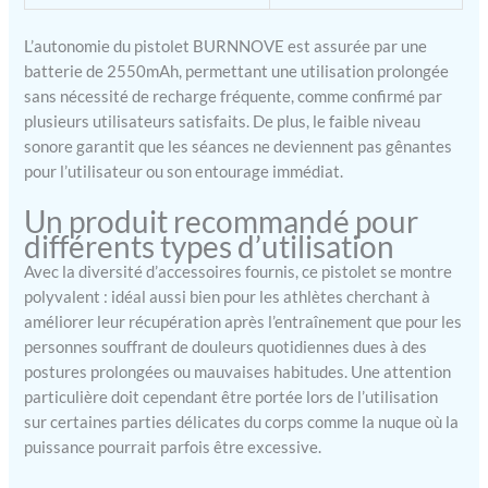
continue après une charge
complète. Lors de la
L’autonomie du pistolet BURNNOVE est assurée par une
première utilisation,
batterie de 2550mAh, permettant une utilisation prolongée
veuillez le charger pendant
sans nécessité de recharge fréquente, comme confirmé par
au moins 6 heures. Le
pistolet de massage est
plusieurs utilisateurs satisfaits. De plus, le faible niveau
doté d'un écran tactile LCD
sonore garantit que les séances ne deviennent pas gênantes
affichant la vitesse et le
pour l’utilisateur ou son entourage immédiat.
niveau de puissance. Il
dispose d'une fonction
Un produit recommandé pour
d'arrêt automatique après
différents types d’utilisation
10 minutes et d'une
Avec la diversité d’accessoires fournis, ce pistolet se montre
minuterie intelligente avec
polyvalent : idéal aussi bien pour les athlètes cherchant à
protection contre les
améliorer leur récupération après l’entraînement que pour les
surtensions.
【Pistolet
personnes souffrant de douleurs quotidiennes dues à des
de massage puissant】Ce
pistolet de massage
postures prolongées ou mauvaises habitudes. Une attention
multifonctionnel sans fil à
particulière doit cependant être portée lors de l’utilisation
percussion aide à réveiller
sur certaines parties délicates du corps comme la nuque où la
les muscles, à accélérer la
puissance pourrait parfois être excessive.
récupération musculaire, à
soulager les douleurs