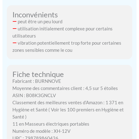
partout où vous le
souhaitez. Sa poignée
Inconvénients
ergonomique offre une
peut être un peu lourd
prise en main confortable
utilisation initialement complexe pour certains
grâce à ses propriétés
utilisateurs
antidérapantes, antichoc et
anti-rayures. Cet appareil
vibration potentiellement trop forte pour certaines
de massage est un cadeau
zones sensibles comme le cou
idéal pour la famille, les
amis, les professeurs, les
petites amies et les
Fiche technique
proches.
Fabricant : BURNNOVE
Moyenne des commentaires client : 4,5 sur 5 étoiles
ASIN : B08K3GNCLV
Classement des meilleures ventes d’Amazon : 1 371 en
Hygiène et Santé ( Voir les 100 premiers en Hygiène et
Santé )
11 en Masseurs électriques portables
Numéro de modèle : XH-12V
UPC : 798789860426