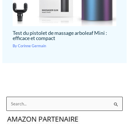
Test du pistolet de massage arboleaf Mini :
efficace et compact
By
Corinne Germain
R
e
c