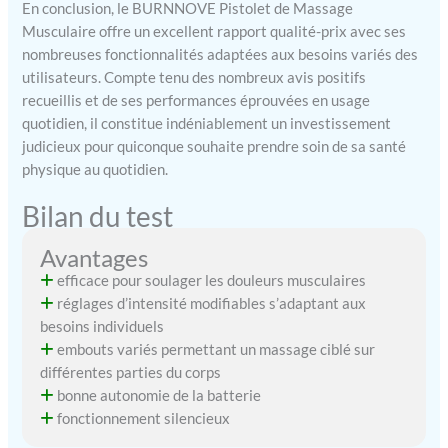
En conclusion, le BURNNOVE Pistolet de Massage
musculaires, à réduire
Musculaire offre un excellent rapport qualité-prix avec ses
l'accumulation d'acide
nombreuses fonctionnalités adaptées aux besoins variés des
lactique, à favoriser la
utilisateurs. Compte tenu des nombreux avis positifs
circulation sanguine, à
recueillis et de ses performances éprouvées en usage
améliorer la mobilité
quotidien, il constitue indéniablement un investissement
articulaire et bien plus
encore. Il équilibre
judicieux pour quiconque souhaite prendre soin de sa santé
efficacement les fascias et
physique au quotidien.
les muscles. Il convient aux
Bilan du test
athlètes professionnels,
aux amateurs, aux
personnes travaillant dans
Avantages
des bureaux sous pression
efficace pour soulager les douleurs musculaires
et à toute personne
réglages d’intensité modifiables s’adaptant aux
souhaitant se faire masser.
besoins individuels
【Design portable et
embouts variés permettant un massage ciblé sur
cadeau idéal】Ce pistolet
différentes parties du corps
de massage à percussion
bonne autonomie de la batterie
est facile à transporter et
fonctionnement silencieux
vous accompagnera à la
salle de sport, au bureau ou