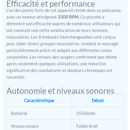
Efficacité et performance
moteur de haute qualité et
une technologie de
L’un des points forts de cet appareil réside dans sa puissance,
réduction du bruit, offrant
avec un moteur atteignant
3300 RPM
. Ce pistolet a
jusqu'à 4 800 impacts par
démontré son efficacité auprès de nombreux utilisateurs qui
minute. Son
ont constaté une nette amélioration de leurs tensions
fonctionnement fluide
musculaires. Les 8 embouts interchangeables sont conçus
réduit efficacement le bruit
pour cibler divers groupes musculaires, rendant le massage
à moins de 45 décibels.
particulièrement précis et adapté aux différentes zones
Vous pouvez ainsi l'utiliser
corporelles. Les retours des usagers confirment que même
n'importe où et n'importe
après seulement quelques utilisations, une réduction
quand, à la maison, à la
salle de sport ou ailleurs,
significative des courbatures et douleurs chroniques est
sans déranger votre
ressentie.
entourage, pour une
Autonomie et niveaux sonores
expérience de massage
relaxante et confortable.
Caractéristique
Détail
【Écran LCD et
rechargeable】Ce pistolet
de massage sans fil de
Batterie
2550mAh
haute qualité offre environ
8 à 12 heures d'utilisation
Niveau sonore
Faible bruit