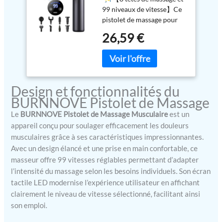
Massage,l'Écran LCD
99 niveaux de vitesse】Ce
pistolet de massage pour
tissus profonds est équipé
26,59 €
de 8 têtes de massage
différentes et de 99
niveaux de vitesse, adaptés
à diverses parties du corps.
Il permet ainsi de cibler
Design et fonctionnalités du
différents muscles, points
BURNNOVE Pistolet de Massage
de tension, le dos et les
tissus profonds, pour une
Le
BURNNOVE Pistolet de Massage Musculaire
est un
relaxation efficace. Grâce à
appareil conçu pour soulager efficacement les douleurs
ses 99 niveaux de vitesse,
musculaires grâce à ses caractéristiques impressionnantes.
vous pouvez choisir celui
Avec un design élancé et une prise en main confortable, ce
qui vous convient le mieux
masseur offre 99 vitesses réglables permettant d’adapter
et profiter d'une
l’intensité du massage selon les besoins individuels. Son écran
expérience optimale.
tactile LED modernise l’expérience utilisateur en affichant
【Ultra-silencieux et
clairement le niveau de vitesse sélectionné, facilitant ainsi
puissant】Ce pistolet de
son emploi.
massage portatif
professionnel utilise un