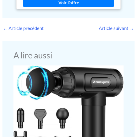
gonflement des jambes,
offrant ainsi plus de flexibilité et de confort dans son utilisation
diminuer la tension corporelle,
au quotidien. SUPPORTS DE MATELAS: Cinq arcs métalliques
favoriser la respiration et éviter
sont inclus pour la base et les côtés. Ces arrêts de matelas
les douleurs au dos, aux épaules,
garantissent que le matelas reste en place, évitant tout
au cou et au bassin.
déplacement pendant les ajustements du lit ou pendant le repos,
←
Article précédent
Article suivant
→
offrant ainsi une expérience plus sûre et plus confortable. SÛR ET
SILENCIEUX: La structure en acier renforcé garantit une grande
stabilité du lit électrique, tandis que le moteur de haute qualité
fonctionne en douceur et sans bruit, assurant un réglage précis
sans gêne, offrant ainsi un environnement sécurisé et calme pour
A lire aussi
le repos. LIVRAISON ET MONTAGE: Le lit à sommier électrique
est livré au pied de la rue avec un design compact facilitant son
transport. Il comprend des instructions claires pour garantir un
montage simple et rapide, permettant une installation sans
complications.