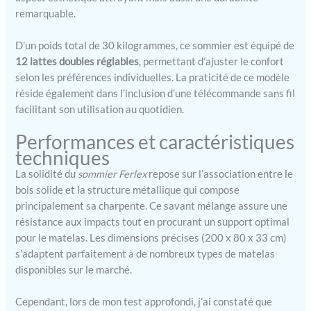
HAUTEUR RÉGLABLE :Le
remarquable.
lit Geriafy est équipé de
pieds ajustables en hauteur
D’un poids total de 30 kilogrammes, ce sommier est équipé de
de 38 cm à 53 cm, ce qui
12 lattes doubles réglables
, permettant d’ajuster le confort
permet d’adapter
selon les préférences individuelles. La praticité de ce modèle
facilement sa position pour
réside également dans l’inclusion d’une télécommande sans fil
plus de confort et de
praticité au quotidien.
facilitant son utilisation au quotidien.
SUPPORTS DE MATELAS:
Performances et caractéristiques
Cinq arcs métalliques sont
techniques
inclus pour la base et les
côtés. Ces arrêts de
La solidité du
sommier Ferlex
repose sur l’association entre le
matelas garantissent que le
bois solide et la structure métallique qui compose
matelas reste en place,
principalement sa charpente. Ce savant mélange assure une
évitant tout déplacement
résistance aux impacts tout en procurant un support optimal
pendant les ajustements du
pour le matelas. Les dimensions précises (200 x 80 x 33 cm)
lit ou pendant le repos,
s’adaptent parfaitement à de nombreux types de matelas
offrant ainsi une
expérience plus sûre et
disponibles sur le marché.
plus confortable. SÛR ET
SILENCIEUX: La structure
Cependant, lors de mon test approfondi, j’ai constaté que