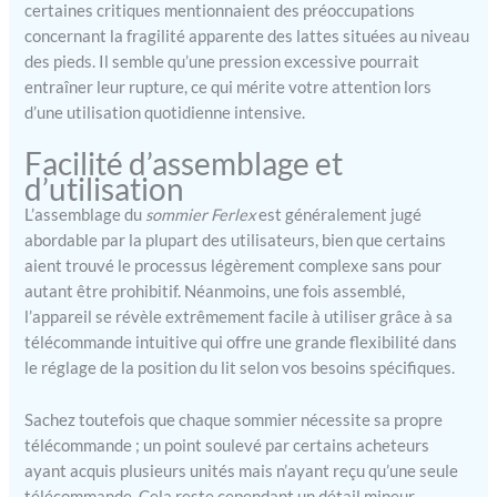
en acier renforcé garantit
certaines critiques mentionnaient des préoccupations
une grande stabilité du lit
concernant la fragilité apparente des lattes situées au niveau
électrique, tandis que le
des pieds. Il semble qu’une pression excessive pourrait
moteur de haute qualité
entraîner leur rupture, ce qui mérite votre attention lors
fonctionne en douceur et
d’une utilisation quotidienne intensive.
sans bruit, assurant un
réglage précis sans gêne,
Facilité d’assemblage et
offrant ainsi un
d’utilisation
environnement sécurisé et
calme pour le repos.
L’assemblage du
sommier Ferlex
est généralement jugé
LIVRAISON ET MONTAGE:
abordable par la plupart des utilisateurs, bien que certains
Le lit à sommier électrique
aient trouvé le processus légèrement complexe sans pour
est livré au pied de la rue
autant être prohibitif. Néanmoins, une fois assemblé,
avec un design compact
l’appareil se révèle extrêmement facile à utiliser grâce à sa
facilitant son transport. Il
télécommande intuitive qui offre une grande flexibilité dans
comprend des instructions
le réglage de la position du lit selon vos besoins spécifiques.
claires pour garantir un
montage simple et rapide,
Sachez toutefois que chaque sommier nécessite sa propre
permettant une installation
télécommande ; un point soulevé par certains acheteurs
sans complications.
ayant acquis plusieurs unités mais n’ayant reçu qu’une seule
télécommande. Cela reste cependant un détail mineur