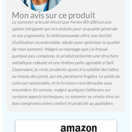
praticité au quotidien.
SUPPORTS DE MATELAS:
Mon avis sur ce produit
Cinq arcs métalliques sont
inclus pour la base et les
Le sommier articulé électrique Ferlex 80×200 est une
côtés. Ces arrêts de
option intrigante qui m’a séduite pour sa qualité générale
matelas garantissent que le
et son ergonomie. Sa télécommande offre une facilité
matelas reste en place,
d’utilisation incontestable, idéale pour optimiser la qualité
évitant tout déplacement
de mon sommeil. Malgré un montage que j’ai trouvé
pendant les ajustements du
quelque peu complexe, le produit présente une structure
lit ou pendant le repos,
métallique robuste et une finition polie agréable à l’œil.
offrant ainsi une
Cependant, je reste prudente quant à la solidité des lattes
expérience plus sûre et
au niveau des pieds, qui me paraissent fragiles. Le poids du
plus confortable. SÛR ET
SILENCIEUX: La structure
colis est raisonnable, et la livraison s’est déroulée sans
en acier renforcé garantit
encombre. En somme, malgré quelques faiblesses sur
une grande stabilité du lit
certains aspects techniques, ce sommier se révèle être un
électrique, tandis que le
bon compromis entre confort et praticité au quotidien.
moteur de haute qualité
fonctionne en douceur et
sans bruit, assurant un
réglage précis sans gêne,