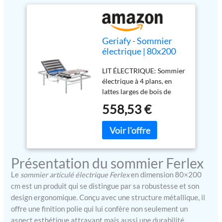
Geriafy - Sommier
électrique | 80x200
cm | Renforcé et
LIT ÉLECTRIQUE: Sommier
Compact |
électrique à 4 plans, en
Commande par Câble
lattes larges de bois de
et Pieds réglables sur
hêtre, conçu pour
4 hauteurs
558,53 €
supporter jusqu'à 145 kg.
Son moteur allemand
permet un réglage précis
des positions du dossier et
des jambes via un contrôle
Présentation du sommier Ferlex
de câble. Compatible avec
des porte-sérum et des
Le
sommier articulé électrique Ferlex
en dimension 80×200
trapèzes pour le lit, offrant
cm est un produit qui se distingue par sa robustesse et son
ainsi plus de flexibilité et
design ergonomique. Conçu avec une structure métallique, il
de confort dans son
offre une finition polie qui lui confère non seulement un
utilisation au quotidien.
aspect esthétique attrayant mais aussi une durabilité