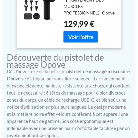
Percussion des tissus
MUSCLES
profonds Masseur
PROFESSIONNEL】Opove
corporel électrique
M3 PRO 2 pistolet de
portabl de sport
129,99 €
massage est doté d'un
super silencieux pour
moteur sans balai 24 V, qui
la relaxation
atteint une intensité de
musculaire profonde,
massage 12 mm de
opove M3 Pro Noir
profondeur pour les
Découverte du pistolet de
groupes musculaires, grâce
massage Opove
à des vibrations à haute
fréquence pour détendre
Dès l’ouverture de la boîte, le
pistolet de massage musculaire
les muscles tendus et
Opove
se distingue par son allure soignée. Il arrive emballé
stimuler le fascia pour
dans une élégante mallette résistante aux chocs, qui contient
favoriser la circulation
tout le nécessaire : 6 têtes de massage pour cibler diverses
sanguine et aider à
zones du corps, un câble de recharge USB-C, et bien sûr, une
soulager les douleurs
notice d’utilisation en plusieurs langues. Le design moderne
musculaires. 【5 VITESSES
et la matière noire effet velours confèrent à cet appareil une
RÉGLABLES & Écran
apparence haut de gamme. Son côté ergonomique est
d'affichage LED】OPOVE
indéniable avec une prise en main confortable facilitée par un
M3 Pro 2 Pistolet de
revêtement antidérapant.
massage 5 niveaux de