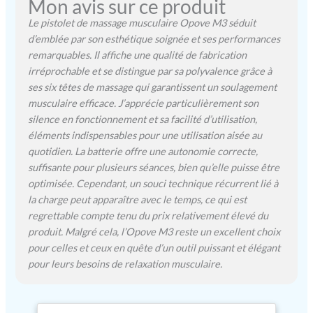
Mon avis sur ce produit
musculaires spécifiques,
avec écran LED haute
Le pistolet de massage musculaire Opove M3 séduit
définition, et vous pouvez
d’emblée par son esthétique soignée et ses performances
voir clairement la vitesse et
remarquables. Il affiche une qualité de fabrication
la niveau de charge
irréprochable et se distingue par sa polyvalence grâce à
restante de la batterie.
ses six têtes de massage qui garantissent un soulagement
【LONGUE DURÉE DE
musculaire efficace. J’apprécie particulièrement son
VIE&SILENCIEUSE】
silence en fonctionnement et sa facilité d’utilisation,
Fabriqué en aluminium de
éléments indispensables pour une utilisation aisée au
haute qualité, opove
quotidien. La batterie offre une autonomie correcte,
masseur musculaire équipé
d'une batterie au lithium
suffisante pour plusieurs séances, bien qu’elle puisse être
de 6*2600 mAh, qui peut
optimisée. Cependant, un souci technique récurrent lié à
être utilisé pendant 4 à 8
la charge peut apparaître avec le temps, ce qui est
heures sur une seule
regrettable compte tenu du prix relativement élevé du
charge (en fonction de
produit. Malgré cela, l’Opove M3 reste un excellent choix
l'intensité de massage que
pour celles et ceux en quête d’un outil puissant et élégant
vous utilisez), en même
pour leurs besoins de relaxation musculaire.
temps, Charge en
seulement 2,5 heures. 30
minutes Protection d'arrêt