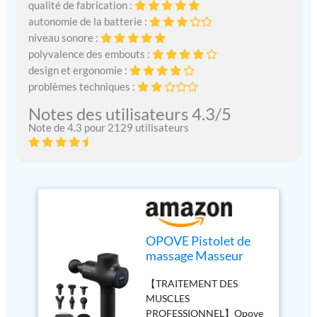
qualité de fabrication :
autonomie de la batterie :
niveau sonore :
polyvalence des embouts :
design et ergonomie :
problèmes techniques :
Notes des utilisateurs 4.3/5
Note de 4.3 pour 2129 utilisateurs
OPOVE Pistolet de
massage Masseur
musculaire
【TRAITEMENT DES
Percussion des tissus
MUSCLES
profonds Masseur
PROFESSIONNEL】Opove
corporel électrique