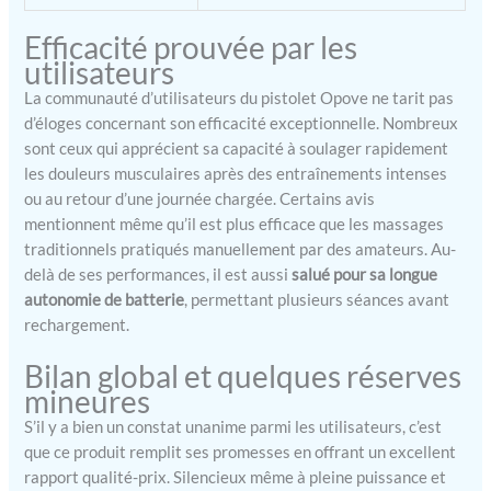
seulement 2,5 heures. 30
minutes Protection d'arrêt
Efficacité prouvée par les
automatique.
utilisateurs
【AMÉLIORÉ】 Les évents
La communauté d’utilisateurs du pistolet Opove ne tarit pas
cachés permettent au
pistolet de massage
d’éloges concernant son efficacité exceptionnelle. Nombreux
musculaire de mieux
sont ceux qui apprécient sa capacité à soulager rapidement
dissiper la chaleur et
les douleurs musculaires après des entraînements intenses
d'améliorer la durabilité de
ou au retour d’une journée chargée. Certains avis
l'appareil tout en
mentionnent même qu’il est plus efficace que les massages
empêchant les clients
traditionnels pratiqués manuellement par des amateurs. Au-
d'être dérangés par les
delà de ses performances, il est aussi
salué pour sa longue
odeurs mécaniques
autonomie de batterie
, permettant plusieurs séances avant
internes pendant
rechargement.
l'utilisation. 【 LISTE DE
COLISAGE】1 x pistolet de
Bilan global et quelques réserves
massage ; 6 têtes de
mineures
massage ; 1 adaptateur de
chargeur ; 1 manuel
S’il y a bien un constat unanime parmi les utilisateurs, c’est
d'utilisation ; 1 sac de
que ce produit remplit ses promesses en offrant un excellent
voyage . C'est un cadeau
rapport qualité-prix. Silencieux même à pleine puissance et
parfait pour les parents, la