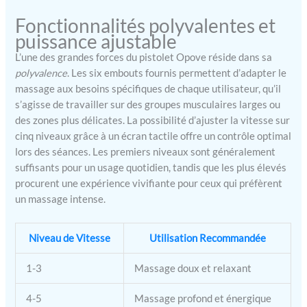
vitesse, appliquez la bonne
Fonctionnalités polyvalentes et
pression sur des groupes
puissance ajustable
musculaires spécifiques,
avec écran LED haute
L’une des grandes forces du pistolet Opove réside dans sa
définition, et vous pouvez
polyvalence
. Les six embouts fournis permettent d’adapter le
voir clairement la vitesse et
massage aux besoins spécifiques de chaque utilisateur, qu’il
la niveau de charge
s’agisse de travailler sur des groupes musculaires larges ou
restante de la batterie.
des zones plus délicates. La possibilité d’ajuster la vitesse sur
【LONGUE DURÉE DE
cinq niveaux grâce à un écran tactile offre un contrôle optimal
VIE&SILENCIEUSE】
lors des séances. Les premiers niveaux sont généralement
Fabriqué en aluminium de
haute qualité, opove
suffisants pour un usage quotidien, tandis que les plus élevés
masseur musculaire équipé
procurent une expérience vivifiante pour ceux qui préfèrent
d'une batterie au lithium
un massage intense.
de 6*2600 mAh, qui peut
être utilisé pendant 4 à 8
Niveau de Vitesse
Utilisation Recommandée
heures sur une seule
charge (en fonction de
l'intensité de massage que
1-3
Massage doux et relaxant
vous utilisez), en même
temps, Charge en
4-5
Massage profond et énergique