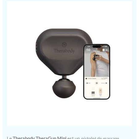
Le
Therabody TheraGun Mini
est un
pistolet de massage