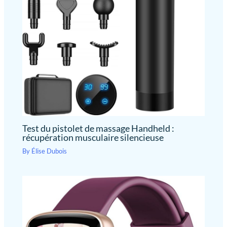
journée passée debout. Fonctionnalité Bluetooth pour des
recommandations de récupération personnalisées avec Coach by
Therabody : Coach by Therabody dans l’application Therabody
utilise vos objectifs, votre activité quotidienne et les données de
santé de votre appareil portable pour créer des
recommandations intelligentes de récupération personnalisées
qui s’adaptent à vos besoins tout au long de la journée et vous
aident à rester constant dans la récupération. Avec des routines
conçues par des experts qui vous indiquent quand et comment
utiliser votre Theragun, vous tirez toujours le meilleur parti de
vos traitements, sans deviner.
Test du pistolet de massage Handheld :
récupération musculaire silencieuse
By
Élise Dubois