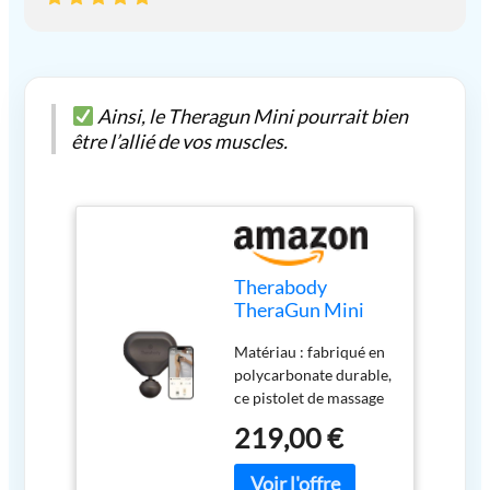
Ainsi, le Theragun Mini pourrait bien
être l’allié de vos muscles.
Therabody
TheraGun Mini
pistolet de
Matériau : fabriqué en
massage pour
polycarbonate durable,
soulager la
ce pistolet de massage
douleur, thérapie
est conçu pour résister
par percussion
219,00 €
à l'usure. Couleur : la
noire 3e
finition noire élégante
génération
ajoute une touche de