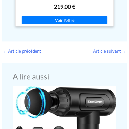
plus encore. Contrôle intelligent
stress. Prise confortable et facile à tenir pour toutes les tailles de
par application et
219,00 €
main : la forme brevetée et les bords doux et arrondis du
recommandations de
Theragun Mini offrent une prise ergonomique et confortable qui
récupération personnalisées :
s'adapte parfaitement à la paume de votre main. Soulagement
compatible Bluetooth pour le
portable dans le design le plus petit et le plus compact à ce jour :
contrôle par application et
30 % plus petit, plus léger et plus silencieux que l'original, mais
l'accès à une bibliothèque de
tout aussi efficace, le Theragun Mini repensé est un essentiel de
routines guidées dans
voyage que vous pouvez emporter partout pour un soulagement
l'application Therabody, y
rapide et facile. Jusqu'à 180 min d'autonomie avec chargement
compris des programmes de
USB-C. Autonomie de batterie prolongée de 180 min pour plus de
massage du dos et de nuque
commodité en déplacement : Avec jusqu'à 180 minutes
←
Article précédent
Article suivant
→
raide. Utilisez Coach by
d'autonomie de batterie et une charge USB-C, le Theragun Mini
Therabody, gratuitement dans
est conçu pour vous accompagner durant vos journées les plus
l'application Therabody, pour
longues, vous assurant de rester détendu et rafraîchi. Facile à
accéder à des plans de
utiliser, contrôle à un seul bouton pour un accès rapide au
récupération personnalisés en
soulagement : conçu pour être pratique en déplacement avec un
A lire aussi
fonction de vos objectifs et de
seul bouton, 3 vitesses réglables et des indicateurs LED pour
vos données d'activité. Souttenu
démarrer rapidement et facilement le traitement et gérer la
par la science : La science est le
vitesse de massage. De plus, la fonction de verrouillage de
fondement du développement
transport garantit qu'il ne s'allumera pas accidentellement
des produits Therabody, avec 26
pendant le transport. 3 embouts uniques pour cibler différentes
études terminées, 25 en cours et
parties du corps : Theragun Mini est livré avec 3 embouts
75 000 articles scientifiques de
scientifiquement conçus pour cibler les douleurs, les courbatures
soutien. Chaque produit est
et les tensions dans tout le corps - que vous vous remettiez d’un
scientifiquement validé du
voyage avec des jambes raides, des muscles endoloris et des
concept à l'achèvement pour des
genoux douloureux, que vous équilibriez le travail, les
résultats fiables.
engagements sociaux et l’exercice, ou que vous cherchiez à
soulager les douleurs au dos et aux épaules après une longue