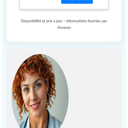
sophistication à cet
appareil portable, ce
qui en fait un excellent
Disponibilité et prix à jour – informations fournies par
ajout à tout sac de
Amazon
sport ou bagage.
Source d'alimentation :
équipé d'une source
d'alimentation par
batterie, le Mini 3.0
offre une commodité
sans fil, vous
permettant de l'utiliser
n'importe où, n'importe
quand. Technique de
massothérapie : doté
d'une thérapie par
percussion, ce pistolet
de massage offre un
soulagement rapide et
efficace de la douleur
et de la tension,