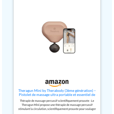
batterie, le Mini 3.0 offre une
SECONDES : Chauffage
commodité sans fil, vous
instantané en moins de 60
permettant de l'utiliser
secondes pour un soulagement
n'importe où, n'importe quand.
rapide. Choisissez parmi 3
Technique de massothérapie :
niveaux de chaleur et 3 vitesses
doté d'une thérapie par
de massage, en utilisant chaque
percussion, ce pistolet de
thérapie individuellement ou
massage offre un soulagement
ensemble. PORTABLE,
rapide et efficace de la douleur
CONFORTABLE ET IDÉAL POUR
et de la tension, favorisant la
VOYAGER : Le masseur léger de
relaxation et le soulagement du
taille de voyage se glisse
stress. Design : le design
facilement dans les sacs de
compact et léger du Mini 3.0 le
sport, les sacs à dos et les
rend facile à manipuler et à
bagages. Offre jusqu'à 3 heures
utiliser, offrant une expérience
d'autonomie avec charge USB-C
de massage confortable.
plus la fonction de verrouillage
de transport qui empêche une
mise en marche accidentelle
pendant le transport. La poignée
ergonomique arrondie assure
une prise en main sûre et
confortable pour toutes les
tailles de main. Plus de
Theragun Mini by Therabody (3ème génération) –
traitements, un seul appareil :
Pistolet de massage ultra portable et essentiel de
compatible avec tous les
voyage pour soulager rapidement et efficacement
Thérapie de massage percussif scientifiquement prouvée : Le
accessoires Theragun Plus
la douleur et la tension n'importe où, rose du
Theragun Mini propose une thérapie de massage percussif
(vendus séparément) pour
désert
stimulant la circulation, scientifiquement prouvée pour soulager
ajouter du froid, des vibrations et
efficacement les douleurs et tensions quotidiennes, ainsi que le