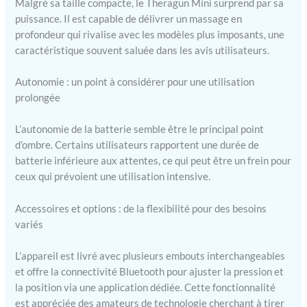
Malgré sa taille compacte, le Theragun Mini surprend par sa
massage offre un
puissance. Il est capable de délivrer un massage en
soulagement rapide et
profondeur qui rivalise avec les modèles plus imposants, une
efficace de la douleur et
caractéristique souvent saluée dans les avis utilisateurs.
de la tension, favorisant
la relaxation et le
soulagement du stress.
Autonomie : un point à considérer pour une utilisation
Design : le design
prolongée
compact et léger du Mini
3.0 le rend facile à
L’autonomie de la batterie semble être le principal point
manipuler et à utiliser,
d’ombre. Certains utilisateurs rapportent une durée de
offrant une expérience
batterie inférieure aux attentes, ce qui peut être un frein pour
de massage confortable.
ceux qui prévoient une utilisation intensive.
Accessoires et options : de la flexibilité pour des besoins
variés
L’appareil est livré avec plusieurs embouts interchangeables
et offre la connectivité Bluetooth pour ajuster la pression et
la position via une application dédiée. Cette fonctionnalité
est appréciée des amateurs de technologie cherchant à tirer