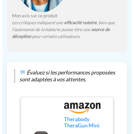
favorisant la relaxation
et le soulagement du
Mon avis sur ce produit
stress. Design : le
Les critiques indiquent une
efficacité notoire
, bien que
design compact et
léger du Mini 3.0 le
l’autonomie de la batterie puisse être une
source de
rend facile à manipuler
déception
pour certains utilisateurs.
et à utiliser, offrant une
expérience de massage
confortable.
Évaluez si les performances proposées
sont adaptées à vos attentes.
Therabody
TheraGun Mini
pistolet de