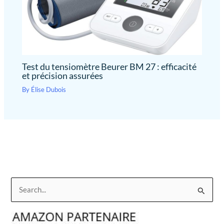
Test du tensiomètre Beurer BM 27 : efficacité
et précision assurées
By
Élise Dubois
R
e
c