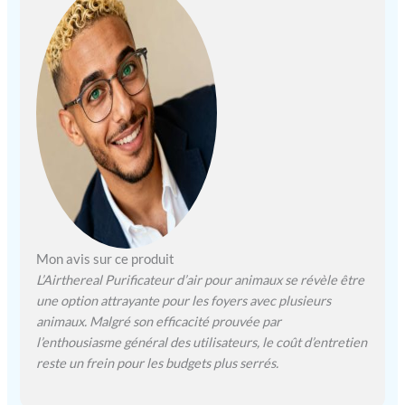
la première étape,
prolongeant ainsi la
durée de vie du filtre
principal. Purification
de l’air adaptée aux
animaux : Conçu pour
éliminer les poils
d’animaux, les odeurs
d’urine de chat et la
poussière, ce
purificateur d’air
assure un espace plus
sain pour vous et vos
Mon avis sur ce produit
compagnons à
L’Airthereal Purificateur d’air pour animaux se révèle être
fourrure, en faisant un
une option attrayante pour les foyers avec plusieurs
indispensable pour les
propriétaires
animaux. Malgré son efficacité prouvée par
d’animaux. Capteur
l’enthousiasme général des utilisateurs, le coût d’entretien
PM 2.5 intégré : Grâce
reste un frein pour les budgets plus serrés.
à un capteur de qualité
de l’air intégré, ce