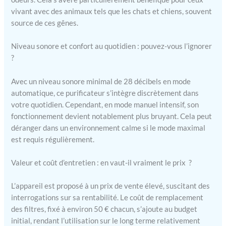
poils d’animaux, les
vivant avec des animaux tels que les chats et chiens, souvent
odeurs d’urine de chat et
source de ces gênes.
la poussière, ce
purificateur d’air assure
Niveau sonore et confort au quotidien : pouvez-vous l’ignorer
un espace plus sain pour
?
vous et vos compagnons
à fourrure, en faisant un
Avec un niveau sonore minimal de 28 décibels en mode
indispensable pour les
propriétaires d’animaux.
automatique, ce purificateur s’intègre discrètement dans
Capteur PM 2.5 intégré :
votre quotidien. Cependant, en mode manuel intensif, son
Grâce à un capteur de
fonctionnement devient notablement plus bruyant. Cela peut
qualité de l’air intégré, ce
déranger dans un environnement calme si le mode maximal
purificateur surveille et
est requis régulièrement.
réagit aux changements
de qualité de l’air,
Valeur et coût d’entretien : en vaut-il vraiment le prix ?
fournissant un retour en
temps réel et
L’appareil est proposé à un prix de vente élevé, suscitant des
garantissant une
interrogations sur sa rentabilité. Le coût de remplacement
purification optimale
pour toute taille de pièce.
des filtres, fixé à environ 50 € chacun, s’ajoute au budget
Aspiration d’air à 360° :
initial, rendant l’utilisation sur le long terme relativement