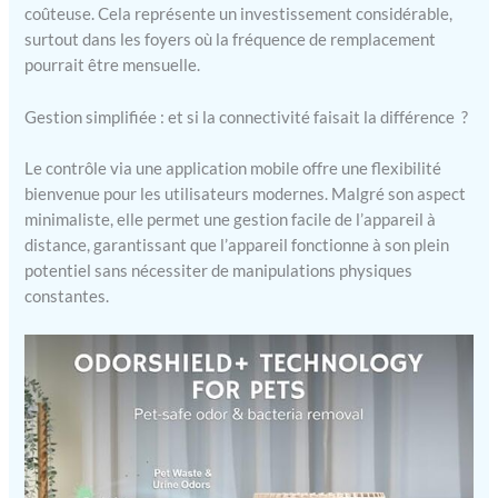
Profitez d’une
coûteuse. Cela représente un investissement considérable,
purification complète de
surtout dans les foyers où la fréquence de remplacement
l’air dans n’importe
pourrait être mensuelle.
quelle pièce avec
l’aspiration d’air à 360°
Gestion simplifiée : et si la connectivité faisait la différence ?
du purificateur,
capturant efficacement
Le contrôle via une application mobile offre une flexibilité
les particules en
bienvenue pour les utilisateurs modernes. Malgré son aspect
suspension et améliorant
la qualité globale de l’air.
minimaliste, elle permet une gestion facile de l’appareil à
Mode sommeil ultra-
distance, garantissant que l’appareil fonctionne à son plein
silencieux : Profitez d’un
potentiel sans nécessiter de manipulations physiques
air pur sans bruit. Ce
constantes.
purificateur fonctionne
en toute discrétion,
permettant à vous et à
vos animaux de profiter
d’un environnement
paisible et frais, sans
aucune perturbation.
Contrôle à distance :