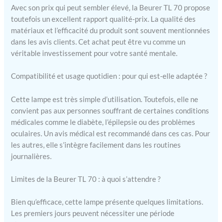
automatiquement. Vous
Avec son prix qui peut sembler élevé, la Beurer TL 70 propose
pouvez également
toutefois un excellent rapport qualité-prix. La qualité des
réduire la luminosité de
matériaux et l’efficacité du produit sont souvent mentionnées
la lampe avec 10 niveaux
dans les avis clients. Cet achat peut être vu comme un
de luminosité Grâce à la
véritable investissement pour votre santé mentale.
technologie LED à
économie d'énergie, le
Compatibilité et usage quotidien : pour qui est-elle adaptée ?
dispositif médical
bénéficie d'un éclairage
Cette lampe est très simple d’utilisation. Toutefois, elle ne
particulièrement
uniforme et est
convient pas aux personnes souffrant de certaines conditions
également exempt de
médicales comme le diabète, l’épilepsie ou des problèmes
scintillement et d'UV
oculaires. Un avis médical est recommandé dans ces cas. Pour
Avec une zone d'éclairage
les autres, elle s’intègre facilement dans les routines
d'environ 33 cm de
journalières.
diamètre et une base
robuste, votre lumière du
Limites de la Beurer TL 70 : à quoi s’attendre ?
jour a également
beaucoup d'espace sur la
Bien qu’efficace, cette lampe présente quelques limitations.
table basse ou le bureau
Les premiers jours peuvent nécessiter une période
Lampe lumière du jour TL