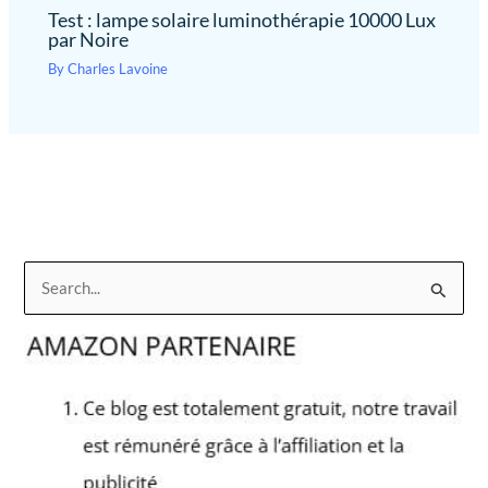
Test : lampe solaire luminothérapie 10000 Lux
par Noire
By
Charles Lavoine
R
e
c
h
e
r
c