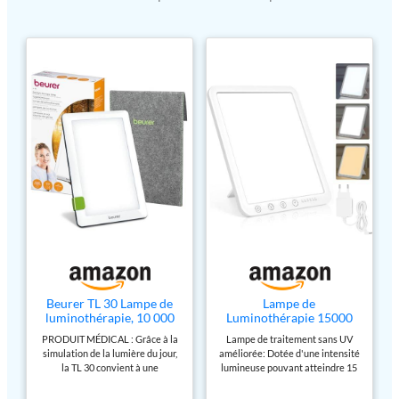
symptômes de carence
en lumière pendant les
jours sombres peuvent
être équilibrés et le
bien-être peut être
amélioré Le temps de
traitement est affiché
en cinq étapes (de 15 à
120 minutes). Une fois
le temps écoulé, la
lampe s'éteint
automatiquement.
Vous pouvez également
réduire la luminosité
de la lampe avec 10
niveaux de luminosité
Beurer TL 30 Lampe de
Lampe de
Grâce à la technologie
luminothérapie, 10 000
Luminothérapie 15000
LED à économie
lux, simulation de la
Lux, Simulation de la
PRODUIT MÉDICAL : Grâce à la
Lampe de traitement sans UV
lumière du jour, lampe à
Lumière du Jour, Lampe à
d'énergie, le dispositif
simulation de la lumière du jour,
améliorée: Dotée d'une intensité
lumière du jour
Lumière du Jour
médical bénéficie d'un
la TL 30 convient à une
lumineuse pouvant atteindre 15
compacte avec support
Compacte avec 3
utilisation en cas de manque de
000 Lux, cette lampe à LED ne
éclairage
et pochette de
Températures de
lumière comme le déséquilibre,
contient aucune lumière UV. Elle