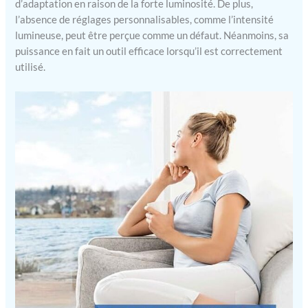
70, alimentation, manuel
d’adaptation en raison de la forte luminosité. De plus,
d'utilisation
l’absence de réglages personnalisables, comme l’intensité
REMARQUE- Veuillez
lumineuse, peut être perçue comme un défaut. Néanmoins, sa
placer le produit dans
puissance en fait un outil efficace lorsqu’il est correctement
une pièce bien ventilée.
utilisé.
L'odeur devrait se faire
sentir après un court laps
de temps. Il est également
important que tous les
films de protection soient
retirés de la lampe avant
utilisation.