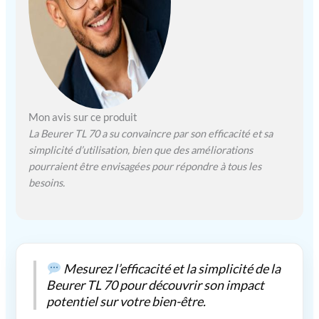
en cinq étapes (de 15 à
120 minutes). Une fois
le temps écoulé, la
lampe s'éteint
automatiquement.
Vous pouvez également
réduire la luminosité
de la lampe avec 10
Mon avis sur ce produit
niveaux de luminosité
La Beurer TL 70 a su convaincre par son efficacité et sa
Grâce à la technologie
simplicité d’utilisation, bien que des améliorations
LED à économie
pourraient être envisagées pour répondre à tous les
d'énergie, le dispositif
besoins.
médical bénéficie d'un
éclairage
particulièrement
uniforme et est
également exempt de
scintillement et d'UV
Mesurez l’efficacité et la simplicité de la
Avec une zone
Beurer TL 70 pour découvrir son impact
d'éclairage d'environ
potentiel sur votre bien-être.
33 cm de diamètre et