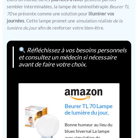
sembler interminables, la lampe de luminothérapie
Beurer TL
70
se présente comme une solution pour
illuminer vos
journées
. Cette lampe promet une
simulation réaliste de la
lumière du jour
afin de renforcer votre bien-être.
Réfléchissez à vos besoins personnels
et consultez un médecin si nécessaire
avant de faire votre choix.
Beurer TL 70 Lampe
de lumière du jour,
simulation de
Bonne humeur au lieu du
lumière du jour pour
blues hivernal La lampe
améliorer le bien-
avec simulation de