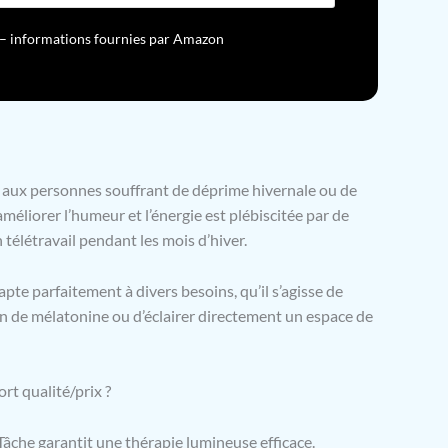
isuel maximal. LED de qualité supérieure avec un
e rendu des couleurs de 95+ pour une
ur – informations fournies par Amazon
ation fidèle de l'objet. Design ergonomique et
adapté à différentes tailles de bureau, dirigeant la
à où nécessaire.
 aux personnes souffrant de déprime hivernale ou de
améliorer l’humeur et l’énergie est plébiscitée par de
télétravail pendant les mois d’hiver.
apte parfaitement à divers besoins, qu’il s’agisse de
ion de mélatonine ou d’éclairer directement un espace de
rt qualité/prix ?
Tâche garantit une thérapie lumineuse efficace.