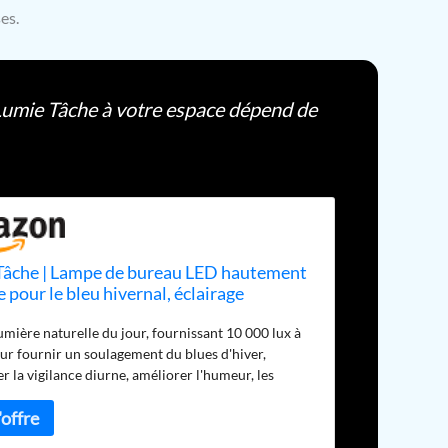
es.
 Lumie Tâche à votre espace dépend de
Tâche | Lampe de bureau LED hautement
e pour le bleu hivernal, éclairage
lin, confort visuel maximal, humeur et
lumière naturelle du jour, fournissant 10 000 lux à
 améliorées | Bleu anthracite
ur fournir un soulagement du blues d'hiver,
 la vigilance diurne, améliorer l'humeur, les
'énergie et stimuler l'humeur. L'éclairage à
 élevé avec une répartition spectrale uniforme de
e aide à réduire la fatigue oculaire et assure un