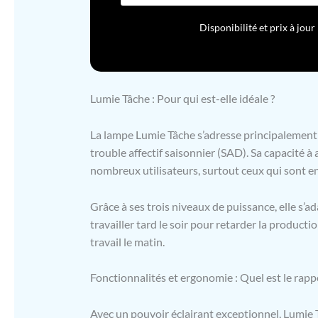
confort v
indice d
Disponibilité et prix à jo
représent
réglable 
lumière l
Lumie Tâche : Pour qui est-elle idéale ?
La lampe Lumie Tâche s’adresse principalement
trouble affectif saisonnier (SAD). Sa capacité à 
nombreux utilisateurs, surtout ceux qui sont en 
Grâce à ses trois niveaux de puissance, elle s’ad
travailler tard le soir pour retarder la product
travail le matin.
Fonctionnalités et ergonomie : Quel est le rappo
Avec un pouvoir éclairant exceptionnel, Lumie 