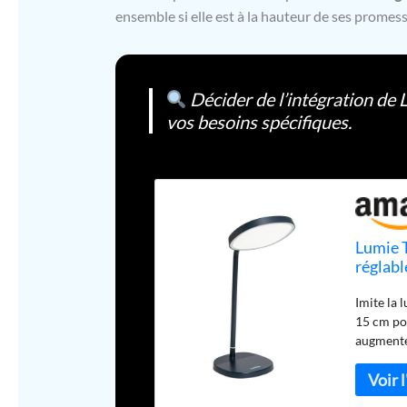
ensemble si elle est à la hauteur de ses promess
Décider de l’intégration de
vos besoins spécifiques.
Lumie 
réglabl
cristal
Imite la 
énergie
15 cm po
augmenter
niveaux d
contraste
la lumièr