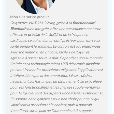
l'utilisateur. Il peut être
réglé via l'application, avec
cinq niveaux d'intensité de
vibration et trois niveaux
Mon avis sur ce produit
de luminosité au choix.
L’oxymètre ViATOM O2ring, grâce à sa
fonctionnalité
【Rapports
Bluetooth
bien intégrée, offre une surveillance nocturne
téléchargeables】 Notre
efficace et
précise
de la SpO2 et de la fréquence
oxymètre de sommeil
cardiaque, ce qui en fait un outil précieux pour suivre sa
Bluetooth synchronise
santé pendant le sommeil. Le confort est au rendez-vous
automatiquement les
avec son matériau en silicone, facile à nettoyer et
mesures avec l'application
agréable à porter toute la nuit. Cependant, son autonomie
"O2 Insight Pro" sur PC.
limitée et sa technologie micro USB désormais
obsolète
Les rapports peuvent être
téléchargés et imprimés
peuvent freiner les utilisateurs exigeants. L’application est
sur PC 【Design innovant
intuitive, bien que la documentation laisse à désirer,
de l'anneau pour doigt】 La
nécessitant parfois un peu de tâtonnement. Le prix, élevé
conception de l'anneau
pour ses fonctionnalités, et les charges supplémentaires
permet au bout du doigt de
pour le logiciel sont des aspects à considérer avant l’achat.
rester complètement sans
En somme, cet oxymètre est un bon choix pour ceux qui
pression. Le silicone
valorisent la précision et le confort, mais il pourrait
antidérapant intégré
s’améliorer sur le plan de l’autonomie et du rapport
protège les doigts. En 2022,