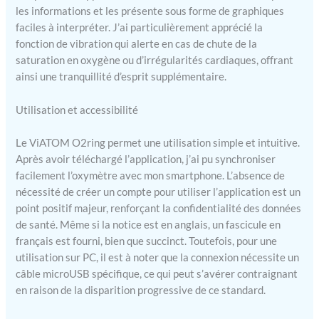
les informations et les présente sous forme de graphiques
automatiquement les
faciles à interpréter. J’ai particulièrement apprécié la
mesures avec l'application
"O2 Insight Pro" sur PC.
fonction de vibration qui alerte en cas de chute de la
Les rapports peuvent être
saturation en oxygène ou d’irrégularités cardiaques, offrant
téléchargés et imprimés
ainsi une tranquillité d’esprit supplémentaire.
sur PC 【Design innovant
de l'anneau pour doigt】 La
Utilisation et accessibilité
conception de l'anneau
permet au bout du doigt de
Le ViATOM O2ring permet une utilisation simple et intuitive.
rester complètement sans
Après avoir téléchargé l’application, j’ai pu synchroniser
pression. Le silicone
facilement l’oxymètre avec mon smartphone. L’absence de
antidérapant intégré
nécessité de créer un compte pour utiliser l’application est un
protège les doigts. En 2022,
l'oxymètre de pouls O2
point positif majeur, renforçant la confidentialité des données
pour doigt a remporté le
de santé. Même si la notice est en anglais, un fascicule en
prix iF Design Award.
français est fourni, bien que succinct. Toutefois, pour une
utilisation sur PC, il est à noter que la connexion nécessite un
câble microUSB spécifique, ce qui peut s’avérer contraignant
en raison de la disparition progressive de ce standard.