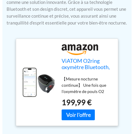
comme une solution innovante. Grâce à sa technologie
Bluetooth et son design discret, cet appareil vous permet une
surveillance continue et précise, vous assurant ainsi une
tranquillité d’esprit essentielle pour votre bien-être nocturne.
ViATOM O2ring
oxymètre Bluetooth,
oxymètre de pouls au
【Mesure nocturne
bout des doigts pour
continue】 Une fois que
une surveillance
l'oxymètre de pouls O2
continue la nuit,
pour doigt est porté, il
oxymètre de sommeil
199,99 €
commencera
pour mesurer la SpO2
automatiquement à
& la fréquence
surveiller en continu la
cardiaque (vert)
saturation en oxygène, la
fréquence cardiaque et