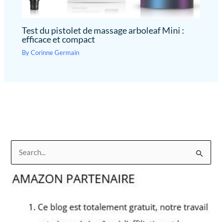
Test du pistolet de massage arboleaf Mini :
efficace et compact
By
Corinne Germain
R
e
c
h
e