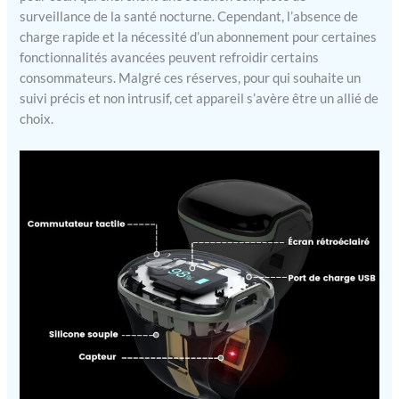
surveillance de la santé nocturne. Cependant, l’absence de
charge rapide et la nécessité d’un abonnement pour certaines
fonctionnalités avancées peuvent refroidir certains
consommateurs. Malgré ces réserves, pour qui souhaite un
suivi précis et non intrusif, cet appareil s’avère être un allié de
choix.