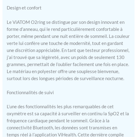
l'activité physique
nocturne. 【TABLEAU
Design et confort
D'ANALYSE DU
SOMMEIL】 Ce produit
Le ViATOM O2ring se distingue par son design innovant en
comprend un tableau
forme d’anneau, qui le rend particulièrement confortable à
d'analyse du sommeil
porter, même pendant une nuit entière de sommeil. La couleur
étendu de 180 jours qui
verte lui confère une touche de modernité, tout en gardant
déverrouille toutes les
une discrétion appréciable. En tant que testeur professionnel,
fonctions du sommeil.
j’ai trouvé que sa légèreté, avec un poids de seulement 130
【Oxymètre avec fonction
grammes, permettait de l’oublier facilement une fois en place.
d'alerte】 Si les niveaux
Le matériau en polyester offre une souplesse bienvenue,
d'oxygène sont trop bas, la
surtout lors des longues périodes de surveillance nocturne.
bague vibre pour alerter
l'utilisateur. Il peut être
réglé via l'application, avec
Fonctionnalités de suivi
cinq niveaux d'intensité de
vibration et trois niveaux
L’une des fonctionnalités les plus remarquables de cet
de luminosité au choix.
oxymètre est sa capacité à surveiller en continu la SpO2 et la
【Rapports
fréquence cardiaque pendant le sommeil. Grâce à la
téléchargeables】 Notre
connectivité Bluetooth, les données sont transmises en
oxymètre de sommeil
temps réel à l’application ViHealth. Cette dernière compile
Bluetooth synchronise