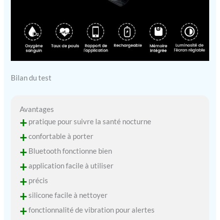
Bilan du test
Avantages
+
pratique pour suivre la santé nocturne
+
confortable à porter
+
Bluetooth fonctionne bien
+
application facile à utiliser
+
précis
+
silicone facile à nettoyer
+
fonctionnalité de vibration pour alertes