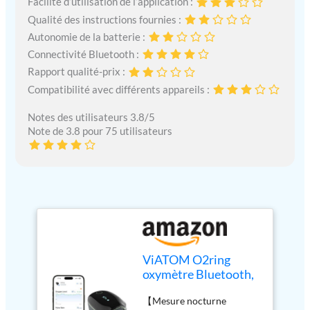
Facilité d’utilisation de l’application :
Qualité des instructions fournies :
Autonomie de la batterie :
Connectivité Bluetooth :
Rapport qualité-prix :
Compatibilité avec différents appareils :
Notes des utilisateurs 3.8/5
Note de 3.8 pour 75 utilisateurs
ViATOM O2ring
oxymètre Bluetooth,
oxymètre de pouls au
【Mesure nocturne
bout des doigts pour