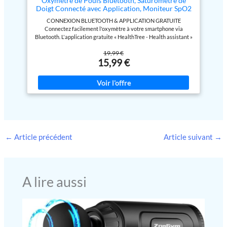
Oxymètre de Pouls Bluetooth, Saturomètre de
Doigt Connecté avec Application, Moniteur SpO2
mesure précise de la teneur en
et Fréquence Cardiaque avec Alarme
oxygène (SpO2), de la fréquence
CONNEXION BLUETOOTH & APPLICATION GRATUITE
Personnalisable, Écran OLED Multidirectionnel,
du pouls, de l'intensité du pouls
Connectez facilement l'oxymètre à votre smartphone via
Indice de Perfusion (PI)
et de la forme d'onde du pouls. Le
Bluetooth. L'application gratuite « HealthTree - Health assistant »
grand écran OLED facilite la
(disponible sur Apple Store et Google Play) synchronise vos
lecture.
【PACKAGE BIEN-
19,99 €
données SpO2 et fréquence cardiaque en temps réel, enregistre
ÊTRE DE L'OXIMÈTRE】 1 *
15,99 €
l'historique complet. PRÉCISION MÉDICALE CERTIFIÉE CE EN 8
oxymètre de doigt, 1 * manuel
SECONDES Capteur optique avancé offrant une précision de
d'instructions multilingue, 1 *
±2% pour SpO2 (plage 70-100%) et ±2 bpm pour la fréquence
carte de garantie, 2 * piles AAA,
cardiaque (25-250 bpm). Mesure rapide en moins de 13 secondes
un cordon pour votre commodité.
des trois paramètres essentiels : saturation en oxygène (SpO2),
Si vous avez des questions,
pouls (PR) et indice de perfusion (PI) pour évaluer la qualité de
veuillez nous contacter.
circulation sanguine. ALARME INTELLIGENTE
PERSONNALISABLE Définissez vos propres seuils d'alerte SpO2
et PR dans l'application. En cas de dépassement des limites
prédéfinies, l'appareil émet un signal sonore et l'écran clignote
←
Article précédent
Article suivant
→
pour vous alerter immédiatement — idéal pour la surveillance
nocturne ou sportive de haute intensit￩. ÉCRAN OLED
MULTIDIRECTIONNEL HAUTE D￉FINITION Affichage OLED
couleur pivotant dans 4 directions pour une lecture facile sous
tous les angles. Luminosité ajustable garantissant une visibilité
A lire aussi
parfaite même dans l'obscurité. Affiche clairement SpO2, PR, PI,
histogramme d'intensité du pouls et plethysmogramme en temps
réel. AUTONOMIE LONGUE DUR￉E & PRÊT À L'EMPLOI
Fonctionnement avec 2 piles AAA 1.5V (incluses) offrant une
autonomie prolongée. Arrêt automatique intelligent après retrait
du doigt pour économiser l'énergie. Livré avec cordon de