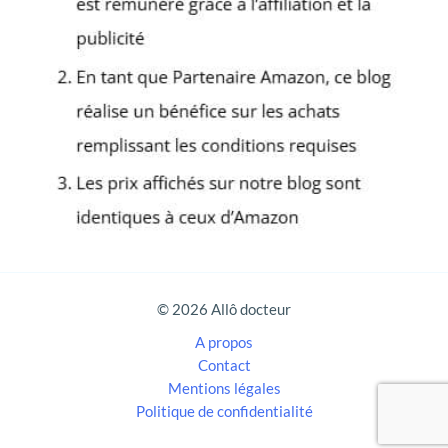
r
c
h
e
r
:
© 2026 Allô docteur
A propos
Contact
Mentions légales
Politique de confidentialité