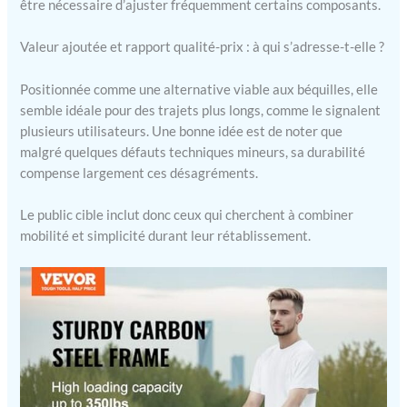
être nécessaire d’ajuster fréquemment certains composants.
glissement
exceptionnelle, assurant
Valeur ajoutée et rapport qualité-prix : à qui s’adresse-t-elle ?
la stabilité aussi bien à
l'intérieur qu'à l'extérieur
Positionnée comme une alternative viable aux béquilles, elle
sur divers terrains. Pliage
et rangement faciles :
semble idéale pour des trajets plus longs, comme le signalent
cette genouillère pour
plusieurs utilisateurs. Une bonne idée est de noter que
chirurgie du pied
malgré quelques défauts techniques mineurs, sa durabilité
présente une conception
compense largement ces désagréments.
pliable et détachable, ce
qui la rend facile à ranger
Le public cible inclut donc ceux qui cherchent à combiner
et à transporter. Il peut
mobilité et simplicité durant leur rétablissement.
être rapidement plié dans
une taille compacte pour
un rangement pratique
dans le coffre de la
voiture, offrant ainsi une
plus grande commodité
pour les voyages.
Sécurité à chaque trajet :
équipée d'un guidon