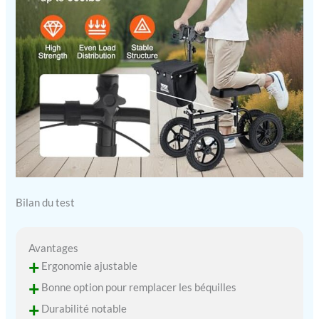
facile à saisir et d'un
double système de
freinage arrière, la
trottinette robuste en
acier au carbone VEVOR
donne la priorité à la
sécurité et au contrôle.
Activez simplement les
freins à main au niveau
du guidon pour un arrêt
rapide et un contrôle
sans effort du rouleau,
garantissant ainsi un
voyage sûr et
Bilan du test
confortable.
Avantages
+
Ergonomie ajustable
+
Bonne option pour remplacer les béquilles
+
Durabilité notable