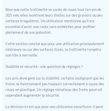
notre genouillère
orientable offre une
Bien que cette trottinette se vante de roues tout terrain de
personnalisation
305 mm, elles montrent leurs limites sur des graviers ou des
personnalisée en
surfaces irrégulières. Un utilisateur mentionne qu’il est
fonction de votre taille,
réduisant ainsi la
essentiel d’avoir une route sans embûches pour profiter
pression sur votre jambe
pleinement de son potentiel.
blessée et améliorant
votre récupération.
Cette section conclut que pour une utilisation principalement
voyage. Naviguez
intérieure ou sur des surfaces lisses, la trottinette remplira
facilement à l'intérieur et
son rôle à merveille.
à l'extérieur : équipé de
pneus gonflés à l'air de 12
Stabilité et sécurité : une question de réglages ?
pouces/305 mm, notre
scooter de récupération
Les avis divergent sur la stabilité, certains soulignant que les
tout terrain pliable à
jambes offre une
freins ne fonctionnent pas toujours correctement à cause des
maniabilité facile et un
roues en plastique. Un réglage minutieux des freins pourrait
contrôle supérieur.
cependant augmenter la sécurité.
Amélioré par une surface
de pneu texturée, il offre
La décision ici est que pour une utilisation sécuritaire, il peut
une résistance au