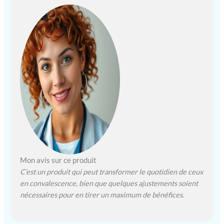
cassée, d'une opération
du pied ou de la
cheville. Confort
personnalisé, adapté à
vous : avec une hauteur
de colonne de
direction réglable
allant de 38,0 à 45,9
pouces/ 965 - 1165
mm et une hauteur de
genouillère de 19,7 à
24,8 pouces/ 500 - 630
mm, notre genouillère
orientable offre une
personnalisation
Mon avis sur ce produit
personnalisée en
C’est un produit qui peut transformer le quotidien de ceux
fonction de votre taille,
réduisant ainsi la
en convalescence, bien que quelques ajustements soient
pression sur votre
nécessaires pour en tirer un maximum de bénéfices.
jambe blessée et
améliorant votre