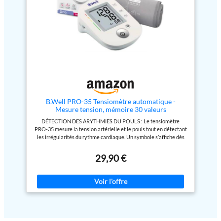
bouton start, il suffit de 30
ou de l'Organisation
secondes, vous obtiendrez vos
internationale de normalisation.
résultats, plus facilement pour
Ils sont également garantis 5 ans
les personnes âgées. Un
Utilisation à domicile : L'appareil
brassard confortable: Le
tension OMRON vient prendre
brassard du tensiomètre est
votre tension artérielle
souple et large, conçu pour une
simplement. Il indique lorsque
expérience de mesure plus
rythme cardiaque irrégulier ou si
confortable. Le brassard
vous avez bougé lors de la
s'adapte à la partie supérieure
mesure Technologie Intellisense
des bras de 22 cm à 32 cm de
: Le tensiomètre bras dispose de
circonférence. La technologie de
la technologie Intellisense, offre
pressurisation intelligente peut
un gonflage doux et contrôlé du
B.Well PRO-35 Tensiomètre automatique -
réduire l'inconfort et la tension
brassard lors de la mesure de
Mesure tension, mémoire 30 valeurs
causés par un gonflement
votre pression artérielle
DÉTECTION DES ARYTHMIES DU POULS : Le tensiomètre
excessif. Double alimentation
Méthode oscillométrique : en
PRO‑35 mesure la tension artérielle et le pouls tout en détectant
flexible : Le Tensiomètre
détectant le pouls dans l’artère
les irrégularités du rythme cardiaque. Un symbole s’affiche dès
artérielle compatible avec
brachiale, le tensiomètre X2
les premiers signes, permettant une intervention médicale rapide
l’alimentation par USB ou par 4
Essential mesure la tension
et un suivi précoce de la santé cardiovasculaire UTILISATION
piles AAA (piles non incluses).
artérielle via le brassard (22-32
29,90 €
SIMPLE ET INTUITIVE : Ce tensiomètre bras fonctionne avec un
Pratique à utiliser à la maison, au
cm), pour un suivi précis à la
seul bouton, pour démarrer rapidement la mesure de la tension
bureau ou en voyage, pour
maison Conçu pour une
artérielle sans réglages compliqués. La mémoire jusqu’à 30
surveiller votre santé à tout
utilisation fiable : le tensiomètre
mesures permet de suivre facilement l’historique sur 2 semaines,
moment.
bras OMRON X2 Essential
idéal pour un suivi quotidien de l’hypertension et de la tension
permet de mesurer la tension
artérielle. PRÉCISION ET CONFORT AVEC TECHNOLOGIE
artérielle et la fréquence du
INTELLECT CLASSIC : Le tensiomètre automatique bras PRO‑35
pouls, et sa mémoire vous
ajuste automatiquement le niveau de gonflage du brassard grâce
permet de comparer vos