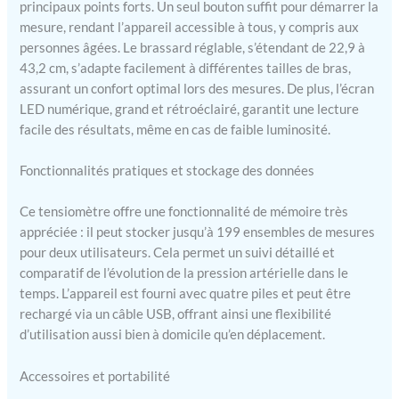
principaux points forts. Un seul bouton suffit pour démarrer la
notre tensiomètre dispose
de commandes faciles à
mesure, rendant l’appareil accessible à tous, y compris aux
utiliser et d'un grand écran
personnes âgées. Le brassard réglable, s’étendant de 22,9 à
numérique qui garantit un
43,2 cm, s’adapte facilement à différentes tailles de bras,
fonctionnement simple et
assurant un confort optimal lors des mesures. De plus, l’écran
des lectures claires. Que ce
LED numérique, grand et rétroéclairé, garantit une lecture
soit
facile des résultats, même en cas de faible luminosité.
Fonctionnalités pratiques et stockage des données
Ce tensiomètre offre une fonctionnalité de mémoire très
appréciée : il peut stocker jusqu’à 199 ensembles de mesures
pour deux utilisateurs. Cela permet un suivi détaillé et
comparatif de l’évolution de la pression artérielle dans le
temps. L’appareil est fourni avec quatre piles et peut être
rechargé via un câble USB, offrant ainsi une flexibilité
d’utilisation aussi bien à domicile qu’en déplacement.
Accessoires et portabilité