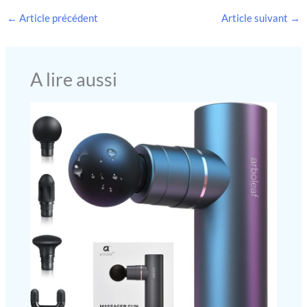
à la technologie Intellect Classic. Associé à un brassard
mesures LIVRAISON : 1 x
anatomique M (22–32 cm) avec housse amovible et lavable, il
←
Article précédent
Article suivant
→
tensiomètre X2 Essential, 1 x
répartit uniformément la pression pour des mesures précises,
brassard (22 - 32 cm), piles (4x
confortables et hygiéniques au quotidien B.WELL SWISS
AA), mode d'emploi
CONTROLLED : Rigueur et précision suisses : le tensiomètre
PRO-35 est développé et testé selon les normes suisses les plus
exigeantes, garantissant des mesures fiables et une durabilité
A lire aussi
pour un usage quotidien INCLUS DANS LE PACK PRO-35 : 1x
tensiomètre bras avec écran digital et indicateur du niveau des
piles, 1x brassard anatomique (22–32 cm), 4x piles AAA, pochette
de rangement pour un transport facile et sûr, et notice pour un
usage simple et efficace.