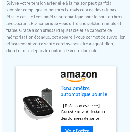
Suivre votre tension artérielle à la maison peut parfois
sembler compliqué et peu précis, mais cela ne devrait pas
être le cas. Le tensiomètre automatique pour le haut du bras
avec écran LED numérique vous offre une solution simple et
fiable. Grâce à son brassard ajustable et sa capacité de
mémorisation étendue, cet appareil vous permet de surveiller
efficacement votre santé cardiovasculaire au quotidien,
directement depuis le confort de votre domicile.
Tensiomètre
automatique pour le
haut du bras pour un
【Précision avancée】
usage domestique
Garantir aux utilisateurs
avec écran LED
des données de santé
numérique, brassard
précises est notre priorité
de pression artérielle
absolue. Notre tensiomètre
réglable de 22,9 à