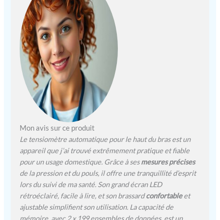
mesures de pression
artérielle, mais fournissent
également une évaluation
complète de la santé.
Fréquence de sui
Confortable et polyvalent :
conçu pour le confort,
notre tensiomètre fournit
des mesures rapides en
seulement 40 secondes et
interprète rapidement
l'état de la pression
Mon avis sur ce produit
artérielle avec un
Le tensiomètre automatique pour le haut du bras est un
Utilisation conviviale :
appareil que j’ai trouvé extrêmement pratique et fiable
notre tensiomètre dispose
pour un usage domestique. Grâce à ses
mesures précises
de commandes faciles à
de la pression et du pouls, il offre une tranquillité d’esprit
utiliser et d'un grand écran
lors du suivi de ma santé. Son grand écran LED
numérique qui garantit un
fonctionnement simple et
rétroéclairé, facile à lire, et son brassard
confortable
et
des lectures claires. Que ce
ajustable simplifient son utilisation. La capacité de
soit
mémoire, avec 2 x 199 ensembles de données, est un