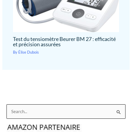
Test du tensiomètre Beurer BM 27 : efficacité
et précision assurées
By
Élise Dubois
R
e
c