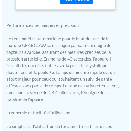
utilise une technologie de
43,2 cm avec 2 x 199
capteur avancée pour
ensembles de
mesurer les degrés C
mémoire (blanc)
【Surveillance complète de
Performances techniques et précision
la santé】Nos
tensiomètres fournissent
Le tensiomètre automatique pour le haut du bras de la
non seulement des
marque CRABCLAW se distingue par sa technologie de
mesures de pression
capteurs avancée, assurant des mesures précises de la
artérielle, mais fournissent
pression artérielle. En moins de 40 secondes, l’appareil
également une évaluation
fournit des données fiables sur la pression systolique,
complète de la santé.
Fréquence de sui
diastolique et le pouls. Ce temps de mesure rapide est un
Confortable et polyvalent :
atout majeur pour ceux qui souhaitent un suivi de santé
conçu pour le confort,
efficace sans perte de temps. Le taux de satisfaction client,
notre tensiomètre fournit
avec une moyenne de 4,4 étoiles sur 5, témoigne de la
des mesures rapides en
fiabilité de l’appareil.
seulement 40 secondes et
interprète rapidement
Ergonomie et facilité d’utilisation
l'état de la pression
artérielle avec un
La simplicité d’utilisation du tensiomètre est l’un de ses
Utilisation conviviale :