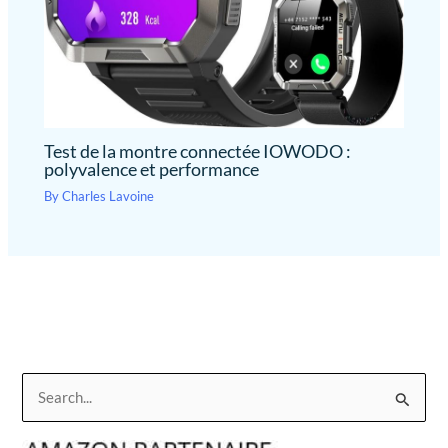
Test de la montre connectée IOWODO :
polyvalence et performance
By
Charles Lavoine
R
e