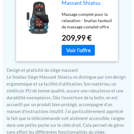
Massant Shiatsu
amélioré avec
Massage complet pour la
Chaleur, Masseur De
relaxation - Snailax fauteuil
Siège de Chaise avec
de massage complet offre
compression
des fonctions de pétrissage
pétrissage vibration,
209,99 €
profond, de compression,
Coussin de massage
de vibration et de chaleur
pour le dos cou
pour vous offrir une
épaule, Cadeaux
expérience de massage
ultra-confortable et vous
Design et praticité du siège massant
aider à réduire les douleurs
musculaires et le stress,
Le Snailax Siège Massant Shiatsu se distingue par son design
ainsi qu'à détendre la
ergonomique et sa facilité d’utilisation. Son matériau, un
fatigue corporelle.
similicuir PU de bonne qualité, assure une robustesse et une
Massage par compression
durabilité exemplaires. Dès l’ouverture de la boîte, on est
amélioré - Le masseur
accueilli par un produit bien protégé, accompagné d’un
dorsal Snailax avec chaleur
manuel d’instructions intuitif. J’ai particulièrement apprécié
offre un massage par
le fait que la télécommande soit aisément accessible, rangée
compression du dos et du
dans une petite poche sur le côté droit. Cela permet de gérer
siège pour réduire la
sans effort les différentes fonctionnalités du siège.
tension et la fatigue