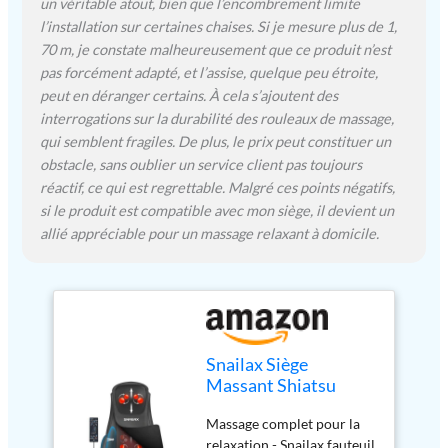
un véritable atout, bien que l’encombrement limite
pétrissant pour le cou et
l’installation sur certaines chaises. Si je mesure plus de 1,
les épaules. La position des
boules de shiatsu peut être
70 m, je constate malheureusement que ce produit n’est
ajustée vers le haut et vers
pas forcément adapté, et l’assise, quelque peu étroite,
le bas pour répondre à vos
peut en déranger certains. À cela s’ajoutent des
besoins. Ce masseur de
interrogations sur la durabilité des rouleaux de massage,
siège dispose également
qui semblent fragiles. De plus, le prix peut constituer un
d'un massage Shiatsu pour
obstacle, sans oublier un service client pas toujours
le dos afin de soulager les
réactif, ce qui est regrettable. Malgré ces points négatifs,
douleurs dorsales. 3 zones
si le produit est compatible avec mon siège, il devient un
de massage au choix : Le
allié appréciable pour un massage relaxant à domicile.
haut, le bas ou l'ensemble
du dos. Le massage
ponctuel est conçu pour
vous apporter un massage
plus ciblé. Le massage par
vibration du siège avec 3
Snailax Siège
modes aide également à
Massant Shiatsu
réduire la tension
amélioré avec
musculaire. Design
Massage complet pour la
Chaleur, Masseur De
ergonomique en forme de
relaxation - Snailax fauteuil
Siège de Chaise avec