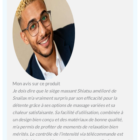
fatigue corporelle.
Massage par compression
amélioré - Le masseur
dorsal Snailax avec chaleur
offre un massage par
compression du dos et du
siège pour réduire la
tension et la fatigue
musculaire. Le massage par
compression amélioré est
conçu pour vous apporter
une expérience de massage
plus ultra-confortable. 3
Mon avis sur ce produit
intensités réglables pour
Je dois dire que le siège massant Shiatsu amélioré de
répondre à vos besoins.
Snailax m’a vraiment surpris par son efficacité pour la
Massage Shiatsu avec
détente grâce à ses options de massage variées et sa
pétrissage en profondeur -
chaleur satisfaisante. Sa facilité d’utilisation, combinée à
Le masseur de chaise
un design bien conçu et des matériaux de bonne qualité,
Snailax comporte 4 nœuds
m’a permis de profiter de moments de relaxation bien
de rotation shiatsu pour
mérités. Le contrôle de l’intensité via télécommande est
fournir un massage shiatsu