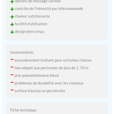
+
options de massage variées
femmes, les amis, les
+
contrôle de l’intensité par télécommande
personnes qui vous sont
+
chères.
chaleur satisfaisante
+
facilité d’utilisation
+
design bien conçu
Inconvénients
–
encombrement limitant pour certaines chaises
–
non adapté aux personnes de plus de 1, 70 m
–
prix potentiellement élevé
–
problèmes de durabilité avec les rouleaux
–
surface d’assise un peu étroite
Fiche technique