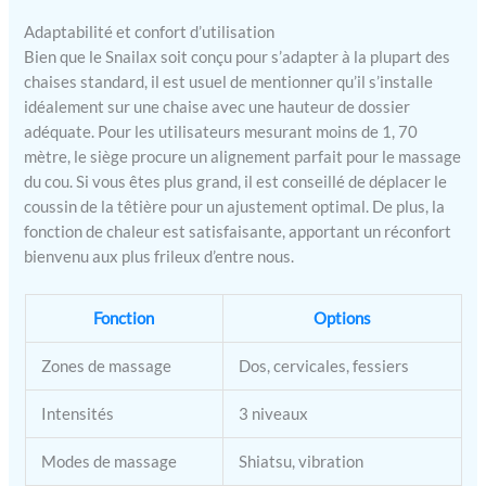
le dos afin de soulager les
Adaptabilité et confort d’utilisation
douleurs dorsales. 3 zones
Bien que le Snailax soit conçu pour s’adapter à la plupart des
de massage au choix : Le
chaises standard, il est usuel de mentionner qu’il s’installe
haut, le bas ou l'ensemble
du dos. Le massage
idéalement sur une chaise avec une hauteur de dossier
ponctuel est conçu pour
adéquate. Pour les utilisateurs mesurant moins de 1, 70
vous apporter un massage
mètre, le siège procure un alignement parfait pour le massage
plus ciblé. Le massage par
du cou. Si vous êtes plus grand, il est conseillé de déplacer le
vibration du siège avec 3
coussin de la têtière pour un ajustement optimal. De plus, la
modes aide également à
fonction de chaleur est satisfaisante, apportant un réconfort
réduire la tension
bienvenu aux plus frileux d’entre nous.
musculaire. Design
ergonomique en forme de
S pour s'adapter à la
Fonction
Options
courbe de votre dos - Le
masseur Snailax Shiatsu
Zones de massage
Dos, cervicales, fessiers
pour le cou et le dos est
conçu avec un design
Intensités
3 niveaux
ergonomique en forme de
S, qui peut mieux s'adapter
Modes de massage
Shiatsu, vibration
à votre dos pour ajouter