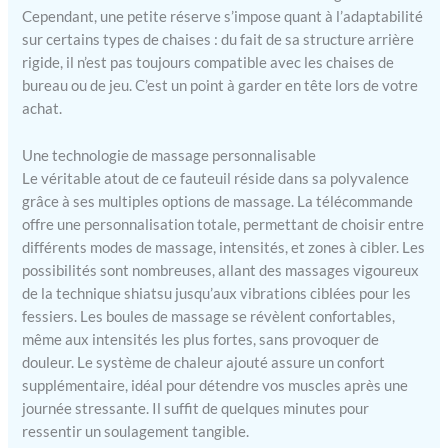
Cependant, une petite réserve s’impose quant à l’adaptabilité
musculaire. Le massage par
sur certains types de chaises : du fait de sa structure arrière
compression amélioré est
conçu pour vous apporter
rigide, il n’est pas toujours compatible avec les chaises de
une expérience de massage
bureau ou de jeu. C’est un point à garder en tête lors de votre
plus ultra-confortable. 3
achat.
intensités réglables pour
répondre à vos besoins.
Une technologie de massage personnalisable
Massage Shiatsu avec
Le véritable atout de ce fauteuil réside dans sa polyvalence
pétrissage en profondeur -
grâce à ses multiples options de massage. La télécommande
Le masseur de chaise
offre une personnalisation totale, permettant de choisir entre
Snailax comporte 4 nœuds
différents modes de massage, intensités, et zones à cibler. Les
de rotation shiatsu pour
possibilités sont nombreuses, allant des massages vigoureux
fournir un massage shiatsu
pétrissant pour le cou et
de la technique shiatsu jusqu’aux vibrations ciblées pour les
les épaules. La position des
fessiers. Les boules de massage se révèlent confortables,
boules de shiatsu peut être
même aux intensités les plus fortes, sans provoquer de
ajustée vers le haut et vers
douleur. Le système de chaleur ajouté assure un confort
le bas pour répondre à vos
supplémentaire, idéal pour détendre vos muscles après une
besoins. Ce masseur de
journée stressante. Il suffit de quelques minutes pour
siège dispose également
ressentir un soulagement tangible.
d'un massage Shiatsu pour