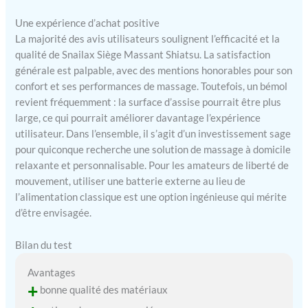
plus de confort et vous
apporter une expérience
Une expérience d’achat positive
de massage plus
La majorité des avis utilisateurs soulignent l’efficacité et la
confortable et
qualité de Snailax Siège Massant Shiatsu. La satisfaction
personnalisée. Choix idéal
générale est palpable, avec des mentions honorables pour son
de cadeau - Le masseur de
confort et ses performances de massage. Toutefois, un bémol
siège Snailax est facile à
revient fréquemment : la surface d’assise pourrait être plus
utiliser, vous pouvez fixer
large, ce qui pourrait améliorer davantage l’expérience
ce siège de massage sur
une chaise de bureau ou
utilisateur. Dans l’ensemble, il s’agit d’un investissement sage
une chaise de salle à
pour quiconque recherche une solution de massage à domicile
manger, ou vous pouvez
relaxante et personnalisable. Pour les amateurs de liberté de
placer ce masseur de siège
mouvement, utiliser une batterie externe au lieu de
sur un fauteuil inclinable,
l’alimentation classique est une option ingénieuse qui mérite
un sofa, un canapé pour
d’être envisagée.
profiter d'un massage
relaxant de tout le corps.
Bilan du test
Cadeau idéal pour Noël,
Thanksgiving, la Saint-
Avantages
Valentin, la fête des pères,
+
bonne qualité des matériaux
la fête des mères. Cadeau
idéal pour les hommes, les