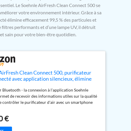
essentiel. Le Soehnle AirFresh Clean Connect 500 se
éliorer votre environnement intérieur. Grâce à sa
ecté élimine efficacement 99,5 % des particules et
 filtres performants et d’une lampe UV, il détruit
et sain pour votre bien-être quotidien.
AirFresh Clean Connect 500, purificateur
necté avec application silencieux, élimine
 particules et allergènes, purificateur
r Bluetooth - la connexion à l'application Soehnle
e, filtres & lampe UV détruit les germes
met de recevoir des informations utiles sur la qualité
 de contrôler le purificateur d'air avec un smartphone
la qualité de l'air - Le purificateur d'air pour la
ontre en temps réel la pollution par les particules
0 €
nneau LED lumineux indique le niveau de pollution de
ge puissant – Les 4 couches du purificateur d'air (pré-