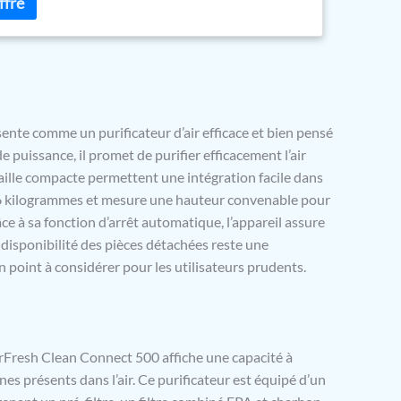
re EPA/filtre à charbon actif/lumière UV-C) éliminent 99,5
gènes, polluants et odeurs. Idéal pour les allergies
n optimale – avec le système silencieux à 4 niveaux de
a vitesse du ventilateur peut être actionnée
nt ou mise en mode automatique pour une superficie
 m² Livraison – Soehnle AirFresh Clean Connect 500,
r d'air Bluetooth, nettoyage de l'air en 4 étapes,
nte comme un purificateur d’air efficace et bien pensé
 l'application Soehnle Connect, certifié ECARF,
puissance, il promet de purifier efficacement l’air
rticle : 68098
aille compacte permettent une intégration facile dans
,6 kilogrammes et mesure une hauteur convenable pour
ce à sa fonction d’arrêt automatique, l’appareil assure
 disponibilité des pièces détachées reste une
n point à considérer pour les utilisateurs prudents.
rFresh Clean Connect 500 affiche une capacité à
nes présents dans l’air. Ce purificateur est équipé d’un