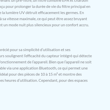
enant un pré-filtre, un filtre combiné EPA et charbon
onçu pour prolonger la durée de vie du filtre principal en
ue la lumière UV détruit efficacement les germes. En
à sa vitesse maximale, ce qui peut être assez bruyant
ent un mode nuit plus silencieux pour un confort accru.
cié pour sa simplicité d’utilisation et ses
eurs soulignent l’efficacité du capteur intégré qui détecte
fonctionnement de l’appareil. Bien que l’appareil ne soit
ôlable via une application Bluetooth, ce qui permet une
 idéal pour des pièces de 10 à 15 m² et montre des
es heures d’utilisation. Cependant, pour des espaces