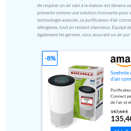
de respirer un air sain à la maison est devenu 
présente comme une solution innovante pour am
technologie avancée, ce purificateur d’air conn
allergènes, tout en restant silencieux. Équipé de
également les germes, vous assurant un air pur 
-8%
Soehnle 
d'air con
99,5% des
Purificateu
électriqu
Connect per
de l'air et
Contrôle de 
147,64 €
poussière m
135,4
fines. Un a
l'air Filtra