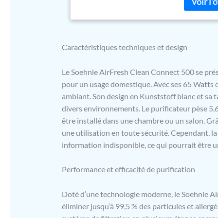
filtre/filt
% des aller
Purificatio
puissance l
manuelleme
Caractéristiques techniques et design
jusqu'à 78
purificateu
Le Soehnle AirFresh Clean Connect 500 se prése
connexion à
pour un usage domestique. Avec ses 65 Watts de 
numéro d'a
ambiant. Son design en Kunststoff blanc et sa t
divers environnements. Le purificateur pèse 5
être installé dans une chambre ou un salon. Grâ
une utilisation en toute sécurité. Cependant, la
information indisponible, ce qui pourrait être u
Performance et efficacité de purification
Doté d’une technologie moderne, le Soehnle Ai
éliminer jusqu’à 99,5 % des particules et allergè