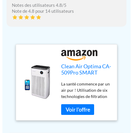
Notes des utilisateurs 4.8/5
Note de 4.8 pour 14 utilisateurs
Clean Air Optima CA-
509Pro SMART
Purificateur d'air
La santé commence par un
intelligent HEPA UV-
air pur ! Utilisation de six
C – Ventilateur très
technologies de filtration
silencieux < 10 dB(A)
modernes, le purificateur
– 400 m³ d'air sans
d'air intelligent HEPA UV
particules par heure –
CA-509Pro crée un air
Convient pour des
intérieur propre et frais et
pièces jusqu'à : 90
offre une protection