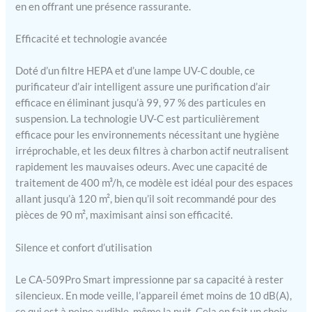
étapes Purificateur d'air
en en offrant une présence rassurante.
efficace Clean Air Optima
avec certification CADR.
Efficacité et technologie avancée
Selon les critères
d'efficacité du taux de
Doté d’un filtre HEPA et d’une lampe UV-C double, ce
livraison d'air propre
purificateur d’air intelligent assure une purification d’air
(CADR), déterminés par
efficace en éliminant jusqu’à 99, 97 % des particules en
des tests indépendants en
laboratoire, les deux
suspension. La technologie UV-C est particulièrement
purificateurs d'air Clean
efficace pour les environnements nécessitant une hygiène
Air Optima CA-509Pro
irréprochable, et les deux filtres à charbon actif neutralisent
Smart et CA-510Pro Smart
rapidement les mauvaises odeurs. Avec une capacité de
sont à la pointe des
traitement de 400 m³/h, ce modèle est idéal pour des espaces
systèmes pour améliorer la
allant jusqu’à 120 m², bien qu’il soit recommandé pour des
qualité de la pièce. Le
pièces de 90 m², maximisant ainsi son efficacité.
système de filtration très
efficace des deux appareils
Silence et confort d’utilisation
nettoie les particules
microfines jusqu'à 0,3
microns (0,3 µm) de l'air
Le CA-509Pro Smart impressionne par sa capacité à rester
avec une efficacité de
silencieux. En mode veille, l’appareil émet moins de 10 dB(A),
99,97 %. Capteur
ce qui est à peine audible, même la nuit. Cela en fait un choix