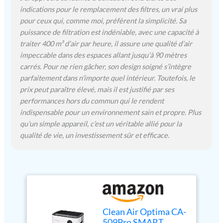
Smart et CA-510Pro Smart
indications pour le remplacement des filtres, un vrai plus
sont à la pointe des
pour ceux qui, comme moi, préfèrent la simplicité. Sa
systèmes pour améliorer la
puissance de filtration est indéniable, avec une capacité à
qualité de la pièce. Le
traiter 400 m³ d’air par heure, il assure une qualité d’air
système de filtration très
impeccable dans des espaces allant jusqu’à 90 mètres
efficace des deux appareils
carrés. Pour ne rien gâcher, son design soigné s’intègre
nettoie les particules
parfaitement dans n’importe quel intérieur. Toutefois, le
microfines jusqu'à 0,3
prix peut paraître élevé, mais il est justifié par ses
microns (0,3 µm) de l'air
performances hors du commun qui le rendent
avec une efficacité de
indispensable pour un environnement sain et propre. Plus
99,97 %. Capteur
intelligent de particules et
qu’un simple appareil, c’est un véritable allié pour la
purificateur d'air
qualité de vie, un investissement sûr et efficace.
numérique Le capteur
intelligent intégré mesure
et régule automatiquement
la qualité de l'air. Le
ventilateur anticipe
automatiquement l'air
ambiant chargé de
Clean Air Optima CA-
particules mesuré par le
509Pro SMART