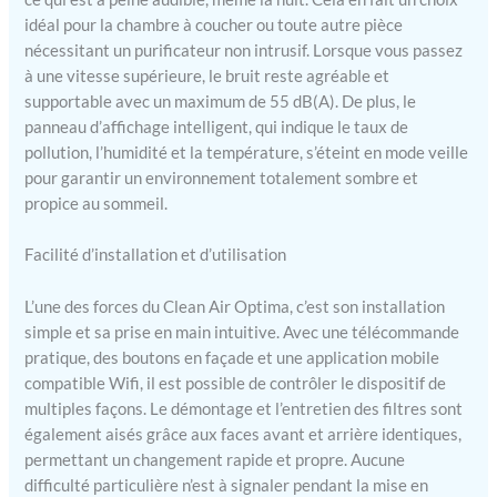
intelligent de particules et
idéal pour la chambre à coucher ou toute autre pièce
purificateur d'air
nécessitant un purificateur non intrusif. Lorsque vous passez
numérique Le capteur
à une vitesse supérieure, le bruit reste agréable et
intelligent intégré mesure
supportable avec un maximum de 55 dB(A). De plus, le
et régule automatiquement
panneau d’affichage intelligent, qui indique le taux de
la qualité de l'air. Le
pollution, l’humidité et la température, s’éteint en mode veille
ventilateur anticipe
pour garantir un environnement totalement sombre et
automatiquement l'air
propice au sommeil.
ambiant chargé de
particules mesuré par le
capteur à 3 vitesses. Le
Facilité d’installation et d’utilisation
purificateur d'air de type
CA-509Pro Smart donne
L’une des forces du Clean Air Optima, c’est son installation
un retour automatique et
simple et sa prise en main intuitive. Avec une télécommande
précis sur la qualité de l'air
pratique, des boutons en façade et une application mobile
actuelle via le moniteur
compatible Wifi, il est possible de contrôler le dispositif de
numérique en mesurant le
multiples façons. Le démontage et l’entretien des filtres sont
niveau PM2.5, la
également aisés grâce aux faces avant et arrière identiques,
température et l'humidité
permettant un changement rapide et propre. Aucune
de la pièce. Design
compact et facile à utiliser
difficulté particulière n’est à signaler pendant la mise en