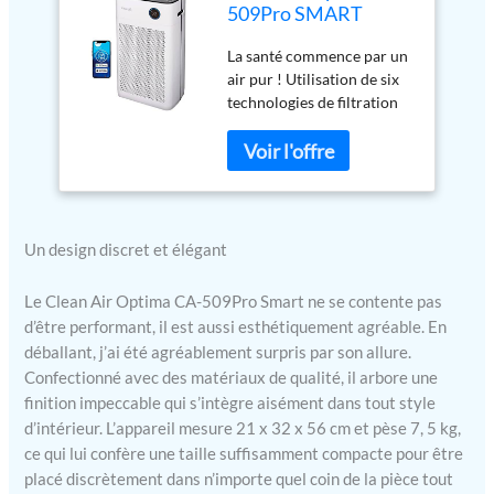
509Pro SMART
Purificateur d'air
La santé commence par un
intelligent HEPA UV-
air pur ! Utilisation de six
C – Ventilateur très
technologies de filtration
silencieux < 10 dB(A)
modernes, le purificateur
– 400 m³ d'air sans
d'air intelligent HEPA UV
particules par heure –
CA-509Pro crée un air
Convient pour des
intérieur propre et frais et
pièces jusqu'à : 90
offre une protection
efficace contre : poussière,
Un design discret et élégant
poussière d'oiseau,
bactéries et virus, fumée de
Le Clean Air Optima CA-509Pro Smart ne se contente pas
tabac, gaz, poussières fines
d’être performant, il est aussi esthétiquement agréable. En
(PM2.5), squames
déballant, j’ai été agréablement surpris par son allure.
d'animaux domestiques,
Confectionné avec des matériaux de qualité, il arbore une
acariens, spores de
finition impeccable qui s’intègre aisément dans tout style
moisissure, pollen
Purificateur d'air Dual
d’intérieur. L’appareil mesure 21 x 32 x 56 cm et pèse 7, 5 kg,
Airflow - Purification
ce qui lui confère une taille suffisamment compacte pour être
efficace de l'air en huit
placé discrètement dans n’importe quel coin de la pièce tout