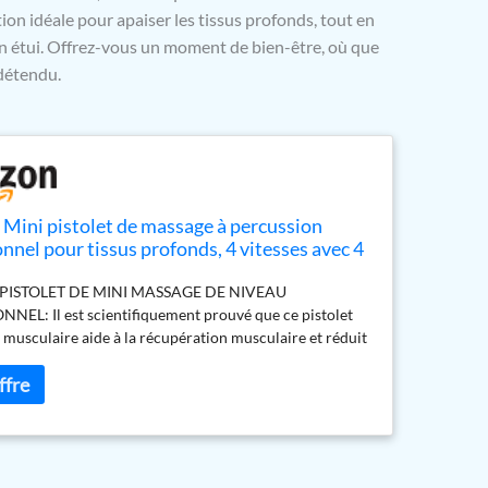
on idéale pour apaiser les tissus profonds, tout en
on étui. Offrez-vous un moment de bien-être, où que
 détendu.
l Mini pistolet de massage à percussion
nnel pour tissus profonds, 4 vitesses avec 4
étui de transport, Noir
PISTOLET DE MINI MASSAGE DE NIVEAU
NEL: Il est scientifiquement prouvé que ce pistolet
musculaire aide à la récupération musculaire et réduit
ures et les douleurs musculaires pouvant survenir "au
après exercice en améliorant la circulation sanguine et
nt l'accumulation d'acide lactique. APPROUVÉ ET
AR LES PHYSIOTHÉRAPEUTES ET LES ATHLÈTES: Le
 massage Pulseroll est largement utilisé par les athlètes
els et les physiothérapeutes - Ce pistolet constitue une