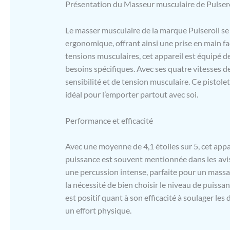
Présentation du Masseur musculaire de Pulser
alternative
pratiques 
FIXATIONS 
Le masser musculaire de la marque Pulseroll se 
musculaire 
ergonomique, offrant ainsi une prise en main fac
réglages qu
tensions musculaires, cet appareil est équipé 
récupératio
besoins spécifiques. Avec ses quatre vitesses de
des groupe
PUISSANTE 
sensibilité et de tension musculaire. Ce pistole
équipé d'un
idéal pour l’emporter partout avec soi.
complète ne
complètemen
Performance et efficacité
niveau de r
l'une des 4
puis placez
Avec une moyenne de 4,1 étoiles sur 5, cet appare
et laissez 
puissance est souvent mentionnée dans les avis, m
autour de 
une percussion intense, parfaite pour un massag
Changez le 
la nécessité de bien choisir le niveau de puissa
jusqu'à 33
est positif quant à son efficacité à soulager les
un effort physique.