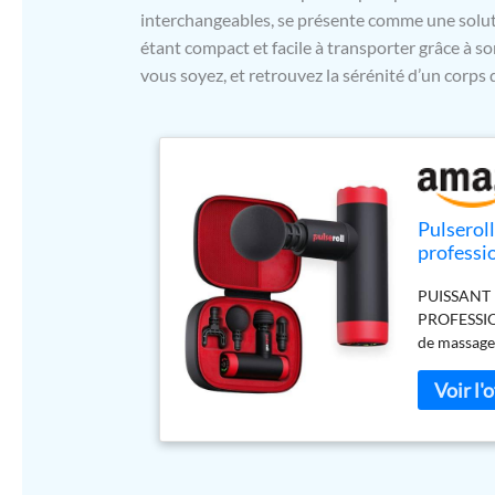
interchangeables, se présente comme une soluti
étant compact et facile à transporter grâce à s
vous soyez, et retrouvez la sérénité d’un corps
Pulserol
professio
têtes et 
PUISSANT 
PROFESSION
de massage 
les courbat
lendemain" 
en élimina
UTILISÉ P
pistolet de
professionn