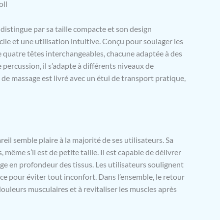
oll
 peu coûteuse et efficace aux visites coûteuses et peu
chez le physiothérapeute. 4 RÉGLAGES DE VITESSE ET 4
DE TÊTE DIFFÉRENTES: Le pistolet de massage
distingue par sa taille compacte et son design
dispose de 4 réglages de puissance, offrant différents
ile et une utilisation intuitive. Conçu pour soulager les
i répondent aux personnes ayant différents besoins de
de quatre têtes interchangeables, chacune adaptée à des
n musculaire. 4 têtes différentes permettent de traiter
 percussion, il s’adapte à différents niveaux de
s musculaires distincts. BATTERIE RECHARGEABLE
INTÉGRÉE: Ce pistolet de massage musculaire est
t de massage est livré avec un étui de transport pratique,
e batterie de 7,4 V très puissante, dont la charge
 dure que pendant 3 heures. Lorsqu'il est
t chargé, il peut durer jusqu'à 3 heures, selon le
églage de la puissance. FACILE À UTILISER: Choisissez
 têtes de fixation qui vous semble la plus confortable,
 le pistolet de massage sur la zone musculaire souhaitée
il semble plaire à la majorité de ses utilisateurs. Sa
les impulsions faire le travail. Déplacez-le lentement
ême s’il est de petite taille. Il est capable de délivrer
la zone musculaire dans un mouvement circulaire.
e en profondeur des tissus. Les utilisateurs soulignent
réglage de la vitesse pour l'adapter à vos besoins
nce pour éviter tout inconfort. Dans l’ensemble, le retour
00 RPM (tr/mins).
 douleurs musculaires et à revitaliser les muscles après