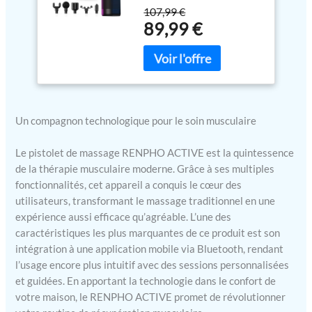
de massage normales et
107,99 €
d'une tête
89,99 €
chauffante/refroidissante
avec 4 réglages de
température réglables
pour cibler différents
groupes musculaires.
Utilisez la fonction de
Un compagnon technologique pour le soin musculaire
chaleur pour accélérer la
récupération musculaire
ou la fonction de froid
Le pistolet de massage RENPHO ACTIVE est la quintessence
pour soulager efficacement
de la thérapie musculaire moderne. Grâce à ses multiples
les tensions musculaires.
fonctionnalités, cet appareil a conquis le cœur des
Pistolet de massage
utilisateurs, transformant le massage traditionnel en une
intelligent avec cours de
expérience aussi efficace qu’agréable. L’une des
formation - Connectez-
caractéristiques les plus marquantes de ce produit est son
vous à l'application
intégration à une application mobile via Bluetooth, rendant
RENPHO Health via
l’usage encore plus intuitif avec des sessions personnalisées
Bluetooth, vous pouvez
et guidées. En apportant la technologie dans le confort de
contrôler les niveaux de
votre maison, le RENPHO ACTIVE promet de révolutionner
vitesse via l'application et