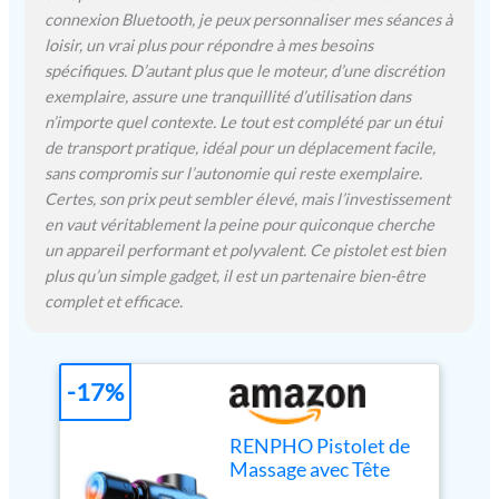
connexion Bluetooth, je peux personnaliser mes séances à
élevé, qui dure plus
longtemps et offre une
loisir, un vrai plus pour répondre à mes besoins
expérience de massage
spécifiques. D’autant plus que le moteur, d’une discrétion
plus profonde. Et le
exemplaire, assure une tranquillité d’utilisation dans
pistolet de massage des
n’importe quel contexte. Le tout est complété par un étui
tissus profonds peut
de transport pratique, idéal pour un déplacement facile,
fournir jusqu'à 45 lb
sans compromis sur l’autonomie qui reste exemplaire.
d'intensité de massage
Certes, son prix peut sembler élevé, mais l’investissement
pour soulager vos muscles
en vaut véritablement la peine pour quiconque cherche
tendus. Charge rapide -
un appareil performant et polyvalent. Ce pistolet est bien
Chargez le pistolet de
plus qu’un simple gadget, il est un partenaire bien-être
massage musculaire avec le
complet et efficace.
câble de charge USB-C
fourni. Chargez
complètement le masseur
avant de l'utiliser pour la
-17%
première fois. Pistolet de
massage portable - L'étui de
voyage offre une solution
RENPHO Pistolet de
portable pour ranger le
Massage avec Tête
pistolet de massage et ses
Chaude et Froide,