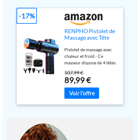
-17%
RENPHO Pistolet de
Massage avec Tête
Chaude et Froide,
Pistolet de massage avec
Bluetooth
chaleur et froid - Ce
masseur dispose de 4 têtes
de massage normales et
107,99 €
d'une tête
89,99 €
chauffante/refroidissante
avec 4 réglages de
température réglables
pour cibler différents
groupes musculaires.
Utilisez la fonction de
chaleur pour accélérer la
récupération musculaire
ou la fonction de froid