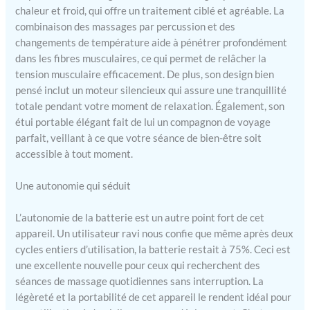
Chargez le pistolet de
chaleur et froid, qui offre un traitement ciblé et agréable. La
massage musculaire avec le
combinaison des massages par percussion et des
câble de charge USB-C
changements de température aide à pénétrer profondément
fourni. Chargez
dans les fibres musculaires, ce qui permet de relâcher la
complètement le masseur
tension musculaire efficacement. De plus, son design bien
avant de l'utiliser pour la
pensé inclut un moteur silencieux qui assure une tranquillité
première fois. Pistolet de
totale pendant votre moment de relaxation. Également, son
massage portable - L'étui de
étui portable élégant fait de lui un compagnon de voyage
voyage offre une solution
parfait, veillant à ce que votre séance de bien-être soit
portable pour ranger le
accessible à tout moment.
pistolet de massage et ses
accessoires, vous assurant
de pouvoir l'emporter
Une autonomie qui séduit
partout. Que vous l'utilisiez
à la maison, à la salle de
L’autonomie de la batterie est un autre point fort de cet
sport ou au bureau, son
appareil. Un utilisateur ravi nous confie que même après deux
fonctionnement silencieux
cycles entiers d’utilisation, la batterie restait à 75%. Ceci est
et sûr le rend adapté à
une excellente nouvelle pour ceux qui recherchent des
n'importe quel
séances de massage quotidiennes sans interruption. La
environnement.
légèreté et la portabilité de cet appareil le rendent idéal pour