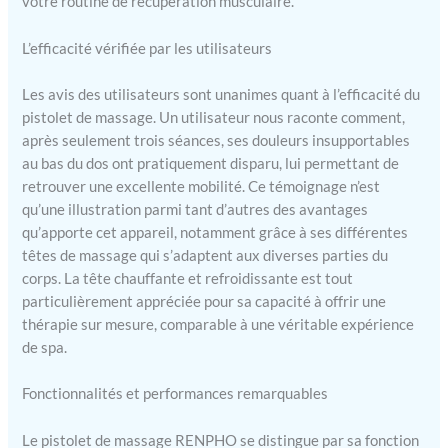
accéder à des cours vidéo
votre routine de récupération musculaire.
professionnels qui offrent
des guides visuels conçus
L’efficacité vérifiée par les utilisateurs
pour des groupes
musculaires spécifiques,
Les avis des utilisateurs sont unanimes quant à l’efficacité du
améliorant les
pistolet de massage. Un utilisateur nous raconte comment,
échauffements et facilitant
après seulement trois séances, ses douleurs insupportables
la récupération après
au bas du dos ont pratiquement disparu, lui permettant de
l'entraînement. Pistolet de
retrouver une excellente mobilité. Ce témoignage n’est
massage à percussion
qu’une illustration parmi tant d’autres des avantages
puissant - Équipé d'un
moteur sans balai à couple
qu’apporte cet appareil, notamment grâce à ses différentes
élevé, qui dure plus
têtes de massage qui s’adaptent aux diverses parties du
longtemps et offre une
corps. La tête chauffante et refroidissante est tout
expérience de massage
particulièrement appréciée pour sa capacité à offrir une
plus profonde. Et le
thérapie sur mesure, comparable à une véritable expérience
pistolet de massage des
de spa.
tissus profonds peut
fournir jusqu'à 45 lb
Fonctionnalités et performances remarquables
d'intensité de massage
pour soulager vos muscles
Le pistolet de massage RENPHO se distingue par sa fonction
tendus. Charge rapide -