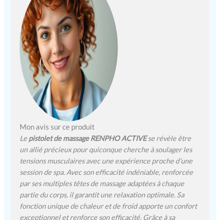
pour soulager efficacement
les tensions musculaires.
Pistolet de massage
intelligent avec cours de
formation - Connectez-
vous à l'application
RENPHO Health via
Bluetooth, vous pouvez
contrôler les niveaux de
vitesse via l'application et
accéder à des cours vidéo
professionnels qui offrent
des guides visuels conçus
Mon avis sur ce produit
pour des groupes
Le
pistolet de massage RENPHO ACTIVE
se révèle être
musculaires spécifiques,
un allié précieux pour quiconque cherche à soulager les
améliorant les
tensions musculaires avec une expérience proche d’une
échauffements et facilitant
session de spa. Avec son efficacité indéniable, renforcée
la récupération après
par ses multiples têtes de massage adaptées à chaque
l'entraînement. Pistolet de
partie du corps, il garantit une relaxation optimale. Sa
massage à percussion
fonction unique de chaleur et de froid apporte un confort
puissant - Équipé d'un
exceptionnel et renforce son efficacité. Grâce à sa
moteur sans balai à couple