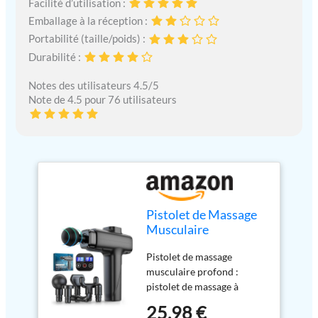
Facilité d’utilisation :
Emballage à la réception :
Portabilité (taille/poids) :
Durabilité :
Notes des utilisateurs 4.5/5
Note de 4.5 pour 76 utilisateurs
Pistolet de Massage
Musculaire
CHOIGN,Portable &
Pistolet de massage
Silencieux,6 Têtes de
musculaire profond :
Massage,30
pistolet de massage à
Vitesses,8H
percussion sans fil
d'autonomie,4800
25,98 €
multifonctionnel, peut