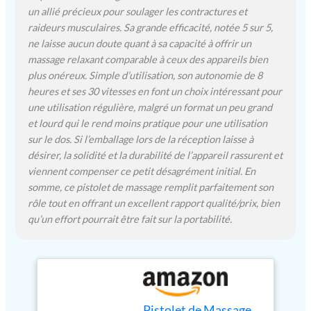
besoins de relaxation
un allié précieux pour soulager les contractures et
musculaire. Pistolet de
raideurs musculaires. Sa grande efficacité, notée 5 sur 5,
massage avec réglage à 30
ne laisse aucun doute quant à sa capacité à offrir un
vitesses, vous pouvez
massage relaxant comparable à ceux des appareils bien
choisir une vitesse de
plus onéreux. Simple d’utilisation, son autonomie de 8
vibration qui répond à vos
heures et ses 30 vitesses en font un choix intéressant pour
besoins pour atteindre les
une utilisation régulière, malgré un format un peu grand
conditions les plus
et lourd qui le rend moins pratique pour une utilisation
confortables. Longue durée
de travail et facile à
sur le dos. Si l’emballage lors de la réception laisse à
transporter : le pistolet de
désirer, la solidité et la durabilité de l’appareil rassurent et
massage est équipé d'une
viennent compenser ce petit désagrément initial. En
batterie au lithium
somme, ce pistolet de massage remplit parfaitement son
rechargeable de haute
rôle tout en offrant un excellent rapport qualité/prix, bien
qualité de 2500 mAh.
qu’un effort pourrait être fait sur la portabilité.
Écran LCD avec affichage
précis de la batterie
résiduelle. Après une
charge complète, il peut
fonctionner en continu
pendant 6 à 8 heures.
Pistolet de Massage