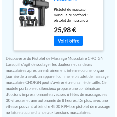
CHOIGN,Portable &
Pistolet de massage
Silencieux,6 Têtes de
musculaire profond :
Massage,30
pistolet de massage à
Vitesses,8H
percussion sans fil
d'autonomie,4800
25,98 €
multifonctionnel, peut
RPM, Appareil de
aider à éliminer les
Massage pour
douleurs musculaires,
Soulager Douleurs et
dissoudre rapidement la
Raideurs Musculaires
tension, réduire
Découverte du Pistolet de Massage Musculaire CHOIGN
l'accumulation d'acide
lactique, améliorer la
Lorsqu’il s’agit de soulager les douleurs et raideurs
liberté de mouvement et la
musculaires après un entraînement intense ou une longue
flexibilité, favoriser la
journée de travail, un appareil comme le pistolet de massage
circulation sanguine et
musculaire CHOIGN peut s’avérer être un allié de taille. Ce
plus encore. Il est adapté
modèle portable et silencieux propose une combinaison
pour les athlètes
d’options impressionnante avec ses 6 têtes de massage, ses
professionnels, les athlètes
30 vitesses et une autonomie de 8 heures. De plus, avec une
récréatifs, les employés à
vitesse pouvant atteindre 4800 RPM, ce pistolet de massage
haute pression, ou tout
ne laisse aucune chance aux tensions musculaires.
autre Plus de choix :