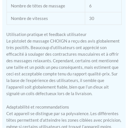
Écran LCD avec affichage
Nombre de têtes de massage
6
précis de la batterie
résiduelle. Après une
charge complète, il peut
Nombre de vitesses
30
fonctionner en continu
pendant 6 à 8 heures.
Utilisation pratique et feedback utilisateur
Protection d'arrêt
Le pistolet de massage CHOIGN a reçu des avis globalement
automatique de 10 minutes
très positifs. Beaucoup d’utilisateurs ont apprécié son
: le pistolet de massage
efficacité à soulager des contractures musculaires et à offrir
musculaire est équipé
d'une batterie
des massages relaxants. Cependant, certains ont mentionné
rechargeable de haute
une taille et un poids un peu conséquents, mais estiment que
qualité, qui fournit des
ceci est acceptable compte tenu du rapport qualité-prix. Sur
performances stables et
la base de l’expérience des utilisateurs, il semble que
durables. Arrêt
l’appareil soit globalement fiable, bien que l’un d’eux ait
automatique de 10
signalé un colis défectueux lors de la livraison.
minutes. La protection
intelligente de la minuterie
Adaptabilité et recommandations
évite les dommages aux
Cet appareil se distingue par sa polyvalence. Les différentes
muscles et au corps causés
têtes permettent d’atteindre les zones ciblées avec précision,
par trop de temps de
massage. Moteur puissant
même si certains utilisateurs ont trouvé l’appareil moins