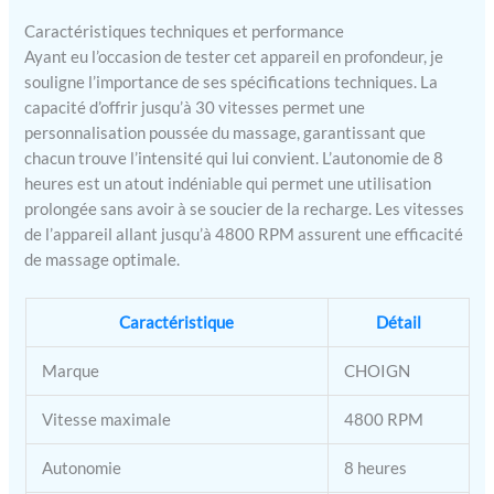
pistolet de massage avec 6
Caractéristiques techniques et performance
têtes de massage et 30
niveaux d'intensité : il y a
Ayant eu l’occasion de tester cet appareil en profondeur, je
une large gamme de têtes
souligne l’importance de ses spécifications techniques. La
de massage qui peuvent
capacité d’offrir jusqu’à 30 vitesses permet une
répondre à vos différents
personnalisation poussée du massage, garantissant que
besoins de relaxation
chacun trouve l’intensité qui lui convient. L’autonomie de 8
musculaire. Pistolet de
heures est un atout indéniable qui permet une utilisation
massage avec réglage à 30
prolongée sans avoir à se soucier de la recharge. Les vitesses
vitesses, vous pouvez
de l’appareil allant jusqu’à 4800 RPM assurent une efficacité
choisir une vitesse de
de massage optimale.
vibration qui répond à vos
besoins pour atteindre les
conditions les plus
Caractéristique
Détail
confortables. Longue durée
de travail et facile à
Marque
CHOIGN
transporter : le pistolet de
massage est équipé d'une
Vitesse maximale
4800 RPM
batterie au lithium
rechargeable de haute
Autonomie
8 heures
qualité de 2500 mAh.