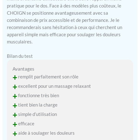
mais silencieux : avec la
pratique pour le dos. Face à des modèles plus coûteux, le
technologie unique de
CHOIGN se positionne avantageusement avec sa
réduction du bruit et le
combinaison de prix accessible et de performance. Je le
moteur sans balais à
recommanderais sans hésitation à ceux qui cherchent un
couple élevé, le pistolet de
appareil simple mais efficace pour soulager les douleurs
massage émet une
musculaires.
puissante impulsion qui
pénètre profondément
Bilan du test
dans les muscles tendus et
fournit un environnement
Avantages
de massage silencieux (< 40
+
remplit parfaitement son rôle
dB). La finition du pistolet
de massage est très bonne
+
excellent pour un massage relaxant
et s'adapte très bien grâce
+
fonctionne très bien
à la surface caoutchoutée.
Un excellent cadeau : le
+
tient bien la charge
pistolet de massage est un
+
simple d’utilisation
cadeau idéal pour la santé
+
des femmes, des hommes,
efficace
des mamans ou des papas.
+
aide à soulager les douleurs
Il convient à tout le monde,