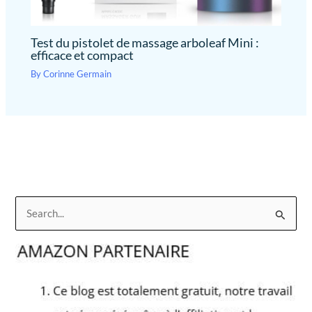
Test du pistolet de massage arboleaf Mini :
efficace et compact
By
Corinne Germain
R
e
c
h
e