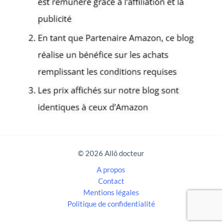
r
c
h
e
r
:
© 2026 Allô docteur
A propos
Contact
Mentions légales
Politique de confidentialité