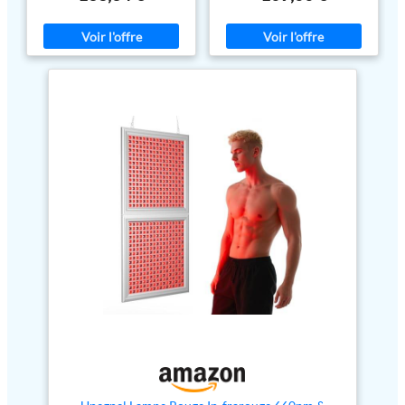
offrent la même lumière que 20
quantité de lumière comparable
minutes avec d'autres
à celle que de nombreux autres
applications de lumière rouge.
appareils délivrent en 20
Une solution simple pour plus de
minutes. Un appareil de lumière
confort au quotidien.
rouge de haute qualité pour un
RESTAUREZ VOTRE BIEN-ÊTRE :
confort quotidien. Cinq niveaux
Découvrez les bienfaits des LED
de puissance : Cet appareil à
à double puce avec le panneau
lumière rouge propose cinq
de lumière rouge. Les propriétés
niveaux de puissance réglables
bénéfiques de la lumière rouge
afin de répondre aux besoins
peuvent maintenant être
individuels. Chaque LED est
utilisées à la maison en quelques
équipée de trois puces
minutes par jour. La lumière est
indépendantes, améliorant la
aussi essentielle pour vos
précision de l’émission de la
cellules que la nourriture pour
lumière rouge. Consommation
votre corps. UTILISATION
électrique : 21 W. Large plage de
EFFICACE ET CONFORTABLE :
tension : AC 85–265 V.
Notre panneau utilise des
Conception mains libres et
longueurs d'onde éprouvées de
confort : Le système de contrôle
660nm et 850nm. Le BQ40 est un
intelligent offre davantage de
excellent choix pour équilibrer
flexibilité et de personnalisation.
santé et sécurité. Le système de
Le TPU souple de haute qualité
contrôle intelligent offre la
et les matériaux enduits
flexibilité pour créer vos propres
assurent durabilité et confort
séances personnalisées.
grâce à leurs propriétés
APPAREIL PORTABLE : Le BQ40
résistantes à l’abrasion,
délivre une irradiance de 70
extensibles et respirantes.
mW/cm² à 3 pouces. Notre
Emportez-le partout : Conçu