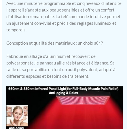
Avec une minuterie programmable et cinq niveaux d’intensité,
l’appareil s’adapte aux peaux sensibles et offre un confort
d’utilisation remarquable. La télécommande intuitive permet
un ajustement convivial et précis des réglages lumineux et
temporels.
Conception et qualité des matériaux : un choix sûr ?
Fabriqué en alliage d’aluminium et recouvert de
polycarbonate, le panneau allie résistance et élégance. Sa
taille et sa portabilité en font un outil polyvalent, adapté à
différents espaces et besoins de traitement.