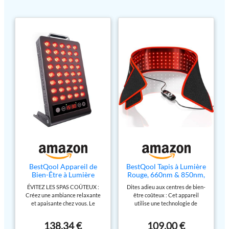
BestQool Appareil de
BestQool Tapis à Lumière
Bien-Être à Lumière
Rouge, 660nm & 850nm,
Rouge, 660nm & 850nm
Triple Puce, 3 Modes, 4
ÉVITEZ LES SPAS COÛTEUX :
Dites adieu aux centres de bien-
Technologie Lumière
Niveaux d’Intensité,
Créez une ambiance relaxante
être coûteux : Cet appareil
Rouge avec Minuterie,
Mode Pulsé 10Hz,
et apaisante chez vous. Le
utilise une technologie de
Qualité Premium, Haute
Portable, Qualité Haute
panneau BQ40 délivre une
lumière rouge à haute intensité,
Performance, Panneau
Performance, 21W
irradiance plus élevée, de sorte
permettant de fournir en
Lumière Rouge, 50W
138,34 €
109,00 €
que nos séances de 10 minutes
seulement 10 minutes une