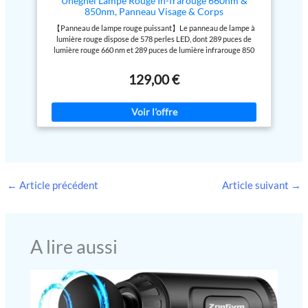
Unegnel Lampe Rouge In-frarouge 660nm &
appareil offre de multiples
pour un usage quotidien
850nm, Panneau Visage & Corps
utilisations possibles. La faible
pratique. Léger et facile à glisser
【Panneau de lampe rouge puissant】Le panneau de lampe à
chaleur permet une utilisation
dans un sac, il est idéal pour une
lumière rouge dispose de 578 perles LED, dont 289 puces de
portable—profitez des bienfaits
utilisation pendant le travail ou
lumière rouge 660 nm et 289 puces de lumière infrarouge 850
tout en travaillant, vous relaxant
la détente. Il suffit de
nm,d'une taille dépliée de 59 x 30 cm qui offrent une grande zone
ou allongé. 50W, 0 EMF à 6
sélectionner la durée et
d'exposition pour le corps entier en même temps. Notre lampe
pouces. PARTAGEZ CHALEUR ET
l’intensité lumineuse souhaitées
129,00 €
infrarouge offre une irradiation de plus de 120 mW/cm² pour la
JOIE : Pas de limite ni restriction
pour démarrer l’utilisation. Une
surface à 15 cm 【Double longueur d'onde Combinaison efficace
selon le type de corps—la
utilisation régulière permet de
】La lampe à lumière rouge combine de manière optimale la
lumière rouge est une solution
profiter d’une expérience
lumière rouge visible (660 nm) et la lumière infrarouge proche
de bien-être inclusive pour tous
confortable et agréable.
invisible (850 nm), qui est la meilleure combinaison de longueurs
à la maison. Offrir un panneau de
Partager chaleur et bien-être :
d'onde.La lumière rouge est visible, la lumière infrarouge est
lumière rouge à vos proches leur
Ce panneau à lumière rouge est
invisible 【Profitez de la lumière rouge à la maison】Avec notre
permet de créer leur propre
idéal pour une utilisation à
lampe à lumière rouge, vous pouvez profiter des bienfaits de la
routine santé. La période d'essai
domicile par tous. Un tapis à
lumière rouge pendant que vous vous détendez ou travaillez.
de 30 jours procure tranquillité
lumière rouge de haute qualité
Plus besoin de dépenser beaucoup d'argent ou de temps dans un
←
Article précédent
Article suivant
→
et satisfaction.
constitue un cadeau attentionné
salon de beauté coûteux, profitez du lumière rouge à la maison à
pour les amis et la famille,
tout moment 【Facile à utiliser】Grâce aux réglages de la
offrant une expérience agréable
minuterie de 10/20/30 minutes sur le contrôleur, vous pouvez
et relaxante. Une période d’essai
ajuster la durée de la lumière selon vos besoins. Cette lumière
de 30 jours est proposée.
rouge dispose également de 5 intensités lumineuses réglables,La
A lire aussi
lampe infrarouge est livrée avec un kit de suspension, vous
pouvez l'accrocher verticalement ou horizontalement, ou ajuster
l'angle de deux demi-panneaux pour la placer sur le sol ou sur
une table,Il peut être plié pour un rangement facile 【Conseils
d'utilisation de la lampe à lumière rouge】Appliquez la lumière à
15-40 cm, exposez chaque zone pendant 10 à 30 minutes, selon la