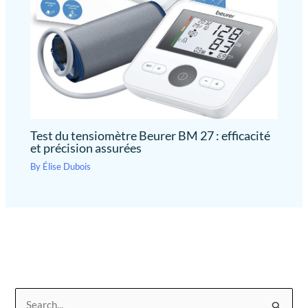
légère, associée à la
dragonne incluse, vous
permet de le glisser
facilement dans une poche,
un sac à main ou un sac...
Test du tensiomètre Beurer BM 27 : efficacité
et précision assurées
By
Élise Dubois