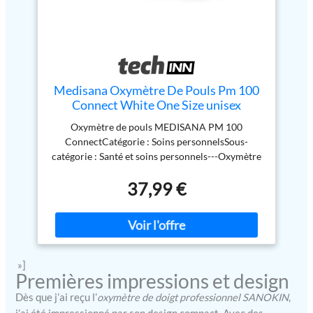
Medisana Oxymètre De Pouls Pm 100
Connect White One Size unisex
Oxymètre de pouls MEDISANA PM 100
ConnectCatégorie : Soins personnelsSous-
catégorie : Santé et soins personnels---Oxymètre
de pouls MEDISANA PM 100 Connect – Votre
37,99 €
partenaire fiable pour le suivi de santé
quotidienPrenez le contrôle proactif de votre
bien-être personnel avec l´oxymètre de pouls
MEDISANA PM 100 Connect. Un appareil
médical certifié conçu pour la précision et la
commodité, cet outil de santé essentiel vous
»]
permet de surveiller deux indicateurs de santé
Premières impressions et design
vitaux, à tout moment et en tout lieu. Que vous
Dès que j’ai reçu l’
oxymètre de doigt professionnel SANOKIN
,
suiviez vos progrès en matière de forme