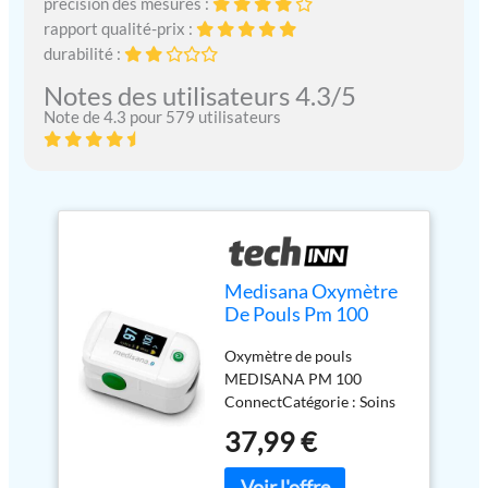
précision des mesures :
rapport qualité-prix :
durabilité :
Notes des utilisateurs 4.3/5
Note de 4.3 pour 579 utilisateurs
Medisana Oxymètre
De Pouls Pm 100
Connect White One
Oxymètre de pouls
Size unisex
MEDISANA PM 100
ConnectCatégorie : Soins
personnelsSous-catégorie :
37,99 €
Santé et soins personnels--
-Oxymètre de pouls