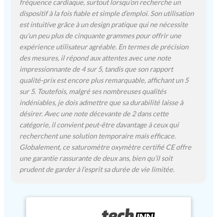
fréquence cardiaque, surtout lorsqu’on recherche un
tranquillité d´esprit, le PM
dispositif à la fois fiable et simple d’emploi. Son utilisation
100 Connect fournit les
est intuitive grâce à un design pratique qui ne nécessite
données dont vous avez
qu’un peu plus de cinquante grammes pour offrir une
besoin avec une précision
expérience utilisateur agréable. En termes de précision
clinique et une facilité
des mesures, il répond aux attentes avec une note
inégalée.Le PM 100
impressionnante de 4 sur 5, tandis que son rapport
Connect assure une
mesure précise de votre
qualité-prix est encore plus remarquable, affichant un 5
saturation en oxygène dans
sur 5. Toutefois, malgré ses nombreuses qualités
le sang (SpO2%) et de votre
indéniables, je dois admettre que sa durabilité laisse à
fréquence cardiaque
désirer. Avec une note décevante de 2 dans cette
(pouls). Les valeurs
catégorie, il convient peut-être davantage à ceux qui
mesurées peuvent être
recherchent une solution temporaire mais efficace.
consultées sur l´écran
Globalement, ce saturomètre oxymètre certifié CE offre
OLED intégré et d´une
une garantie rassurante de deux ans, bien qu’il soit
clarté cristalline, qui
prudent de garder à l’esprit sa durée de vie limitée.
affiche vos relevés en
chiffres larges et faciles à
lire. Grâce à son
fonctionnement simple à
une seule touche, l´appareil