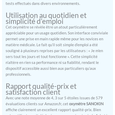
tests effectués dans divers environnements.
100 Connect, c´est sa fonctionnalité intelligente
Bluetooth® Smart (4.0). Synchronisez sans effort
Utilisation au quotidien et
vos données de mesure avec l´application
simplicité d’emploi
gratuite VitaDock+, disponible pour les appareils
iOS et Android. Cette fonctionnalité puissante
Cet oxymètre se révèle être un atout particulièrement
transforme l´oxymètre de pouls d´un simple outil
appréciable pour un usage quotidien. Son interface conviviale
de mesure en un système complet de gestion de
permet une prise en main rapide même pour les novices en
la santé. Au sein de l´application, vous pouvez :*
matière médicale. Le fait qu’il soit simple d’emploi a été
Suivre les tendances : Stockez tous vos relevés et
souligné à plusieurs reprises par les utilisateurs : « Je m’en
visualisez-les dans des graphiques et des tableaux
sers tout les jours et tout fonctionne ». Cette simplicité
clairs et intuitifs. Surveillez vos niveaux de SpO2
n’altère en rien sa performance ni sa fiabilité, rendant le
et de pouls sur des jours, des semaines et des
dispositif accessible aussi bien aux particuliers qu’aux
mois pour identifier des modèles et des
professionnels.
changements.* Partager des données : Exportez
facilement vos résultats pour les partager avec
Rapport qualité-prix et
votre famille ou votre professionnel de santé,
satisfaction client
facilitant ainsi des discussions plus éclairées sur
votre santé.* Centraliser les données de santé : L
Avec une note moyenne de 4, 3 sur 5 étoiles issues de 579
´application VitaDock+ peut également se
évaluations clients sur Amazon.fr, cet
oxymètre SANOKIN
synchroniser avec d´autres appareils
affiche clairement un excellent rapport qualité-prix. Bien
compatibles Medisana Connect, tels que les