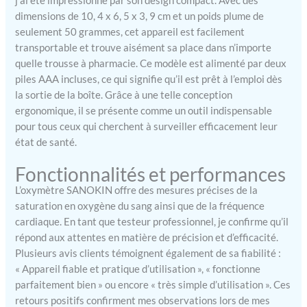
j’ai été impressionné par son design compact. Avec des
physique, gériez une condition médicale ou
dimensions de 10, 4 x 6, 5 x 3, 9 cm et un poids plume de
recherchiez simplement la tranquillité d´esprit, le
seulement 50 grammes, cet appareil est facilement
PM 100 Connect fournit les données dont vous
avez besoin avec une précision clinique et une
transportable et trouve aisément sa place dans n’importe
facilité inégalée.Le PM 100 Connect assure une
quelle trousse à pharmacie. Ce modèle est alimenté par deux
mesure précise de votre saturation en oxygène
piles AAA incluses, ce qui signifie qu’il est prêt à l’emploi dès
dans le sang (SpO2%) et de votre fréquence
la sortie de la boîte. Grâce à une telle conception
cardiaque (pouls). Les valeurs mesurées peuvent
ergonomique, il se présente comme un outil indispensable
être consultées sur l´écran OLED intégré et d´une
pour tous ceux qui cherchent à surveiller efficacement leur
clarté cristalline, qui affiche vos relevés en
état de santé.
chiffres larges et faciles à lire. Grâce à son
fonctionnement simple à une seule touche, l
Fonctionnalités et performances
´appareil est également idéal pour les
L’oxymètre SANOKIN offre des mesures précises de la
applications nomades, fournissant des résultats
saturation en oxygène du sang ainsi que de la fréquence
instantanés sans configuration complexe. Après
la mesure, un transfert de données transparent
cardiaque. En tant que testeur professionnel, je confirme qu’il
vers l´application VitaDock+ et VitaDock Online
répond aux attentes en matière de précision et d’efficacité.
est possible, où les valeurs peuvent être stockées,
Plusieurs avis clients témoignent également de sa fiabilité :
gérées et évaluées au fil du temps, vous donnant
« Appareil fiable et pratique d’utilisation », « fonctionne
un aperçu complet de vos tendances de
parfaitement bien » ou encore « très simple d’utilisation ». Ces
santé.Connectivité intelligente pour des
retours positifs confirment mes observations lors de mes
informations à long termeCe qui distingue le PM