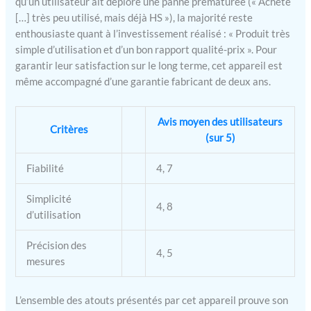
qu’un utilisateur ait déploré une panne prématurée (« Acheté
tensiomètres et les balances, vous permettant de
[…] très peu utilisé, mais déjà HS »), la majorité reste
gérer toutes vos données de santé vitales en un
enthousiaste quant à l’investissement réalisé : « Produit très
seul endroit sécurisé.Conçu pour votre style de
simple d’utilisation et d’un bon rapport qualité-prix ». Pour
vieConçu pour la fiabilité et la portabilité, le
garantir leur satisfaction sur le long terme, cet appareil est
MEDISANA PM 100 Connect est votre
même accompagné d’une garantie fabricant de deux ans.
compagnon idéal pour le suivi de santé à la
maison ou en voyage. Sa conception compacte et
légère, associée à la dragonne incluse, vous
Avis moyen des utilisateurs
permet de le glisser facilement dans une poche,
Critères
(sur 5)
un sac à main ou un sac...
Fiabilité
4, 7
Simplicité
4, 8
d’utilisation
Précision des
4, 5
mesures
L’ensemble des atouts présentés par cet appareil prouve son