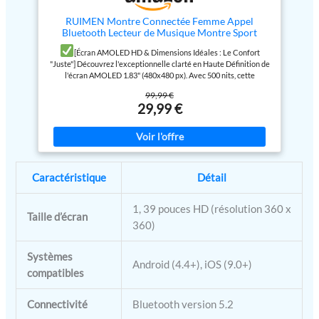
l'app «fitcloudpro» ,
parleur Hi-Fi pour des appels
moment.
cette montre podomètre vous
d'une netteté cristalline. Passez
support Bluetooth appels,
aide à garder le contrôle total sur
RUIMEN Montre Connectée Femme Appel
et recevez vos appels
vos objectifs de bien-être et à
Bluetooth Lecteur de Musique Montre Sport
elle vibrera pour vous
directement au poignet avec une
adopter un mode de vie plus sain
Smartwatch pour Android iOS Podometre
avertir lorsque vous
fidélité sonore HD, en
[Écran AMOLED HD & Dimensions Idéales : Le Confort
chaque jour. 【112 Modes
Cardiofrequencemetre Oxymetre Montre
déplacement ou en activité.
recevez un appel, un SMS,
"Juste"] Découvrez l'exceptionnelle clarté en Haute Définition de
Sportifs & Étanchéité IP68】
Telephone Etanche IP68 Cycle Menstruel Rose
Cette montre intelligente
l'écran AMOLED 1.83" (480x480 px). Avec 500 nits, cette
un e-mail, un message
Compatible avec iPhone et
simplifie votre vie pro et perso,
smartwatch offre une visibilité HD parfaite même en plein soleil.
Android, cette montre connectée
(Facebook, Twitter,
éliminant les interférences et
99,99 €
Alors que les modèles de 49x40x11 mm sont souvent jugés trop
sport supporte 112 modes
29,99 €
déconnexions. C’est la solution
WhatsApp, Instagram,
massifs, surtout par les femmes, notre montre connectée adopte
professionnels (course, yoga,
de communication idéale pour
Linked In, Skype et
une taille optimisée de 46x40 mm et une finesse de 9 mm. C'est le
cyclisme, marche, etc.),
ceux qui exigent une
juste milieu : un affichage HD total sans déborder du poignet.
s'adaptant ainsi à tous les
beaucoup d'autres
performance audio HD et une
Cette montre femme connectée résout le souci des cadrans
niveaux de fitness. Grâce à son
intégration fluide avec leur
applications). Ne manquez
géants, restant une montre homme connectée élégante et une
capteur DSP haute précision, elle
smartphone au quotidien.
aucun message important.
montre sport légère. Cette montre intelligente garantit un
enregistre en temps réel les
[Notifications Instantanées &
Caractéristique
Détail
calories brûlées, la distance et le
【 Moniteur de
confort absolu 24h/24.
[Appels Bluetooth 5.4 HD &
Vibration Réglable] Restez
nombre de pas. Certifiée IP68,
Connexion Ultra-Stable] Restez connecté avec la puce Bluetooth
fréquence cardiaque et de
informé sans délai (WhatsApp,
elle résiste à l’eau, à la sueur et
5.4 garantissant une stabilité sans faille. Cette smartwatch
1, 39 pouces HD (résolution 360 x
Instagram, Facebook,
sommeil 】 Le moniteur
aux éclaboussures. 【Écran
intègre un double micro avec réduction de bruit et un haut-
Taille d’écran
Messenger, Telegram). Pour
Tactile 1,95" & Personnalisation
360)
d'activité avec la
parleur Hi-Fi pour des appels d'une netteté cristalline. Passez et
résoudre le problème des
Illimitée】Profitez d’une
recevez vos appels directement au poignet avec une fidélité
technologie avancée de
vibrations trop fortes ou faibles,
expérience visuelle immersive
sonore HD, en déplacement ou en activité. Cette montre
capteur surveille votre
Systèmes
cette montre intelligente
grâce à son écran couleur HD de
intelligente simplifie votre vie pro et perso, éliminant les
Android (4.4+), iOS (9.0+)
propose 3 niveaux d'intensité
1,95 pouce, offrant une clarté
fréquence cardiaque en
interférences et déconnexions. C’est la solution de
compatibles
ajustables. Les utilisateurs
exceptionnelle et des couleurs
communication idéale pour ceux qui exigent une performance
temps réel, vous pouvez
Android profitent d'une fonction
saisissantes. Via l’application «
audio HD et une intégration fluide avec leur smartphone au
surveiller l'intensité et la
exclusive de réponse rapide par
Connectivité
Bluetooth version 5.2
GloryFit », accédez à plus de 200
quotidien.
[Notifications Instantanées & Vibration Réglable]
SMS pour une réactivité
fréquence de l'exercice.
cadrans tendance ou créez vos