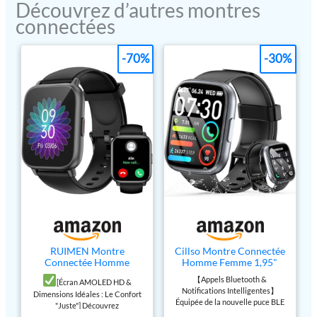
Découvrez d’autres montres
manquerez aucun appel
aucun message important.
connectées
important lorsque vous
【 Moniteur de
faites de l'exercice, faites
fréquence cardiaque et de
du vélo, courez...Montre
-70%
-30%
sommeil 】 Le moniteur
Connectée Homme 1,83
d'activité avec la
pouces écran tactile et
technologie avancée de
résolution 240 * 284
capteur surveille votre
Smartwatch vous offrent
fréquence cardiaque en
une expérience HD. Vous
temps réel, vous pouvez
pouvez également choisir
surveiller l'intensité et la
votre propre image comme
fréquence de l'exercice.
cadran de la montre qui
Suivi automatique du
peut rendre votre montre
sommeil, suivi de votre
plus personnelle et unique.
sommeil profond, léger et
Smartwatch comprend 3
réveil la nuit et fournit une
bracelets interchangeables.
analyse complète de la
【19 Modes de sport et
RUIMEN Montre
Cillso Montre Connectée
qualité de votre sommeil
Connectée Homme
Homme Femme 1,95"
étanche IP69K】 Cette
pour ajuster vos habitudes
Femme avec Appel
HD, Smartwatch avec
montre intelligente
【Appels Bluetooth &
de sommeil.
【Batterie
[Écran AMOLED HD &
Bluetooth Smartwatch
Appels Bluetooth, 112
Notifications Intelligentes】
comprend de nombreux
Dimensions Idéales : Le Confort
avec Podometre
Modes Sportifs,
longue durée, légère et
Équipée de la nouvelle puce BLE
"Juste"] Découvrez
Cardiofrequencemetre
Cardiofréquencemètre,
modes de sport, course,
multifonctionnelle】La
5.3 et de haut-parleurs haute
l'exceptionnelle clarté en Haute