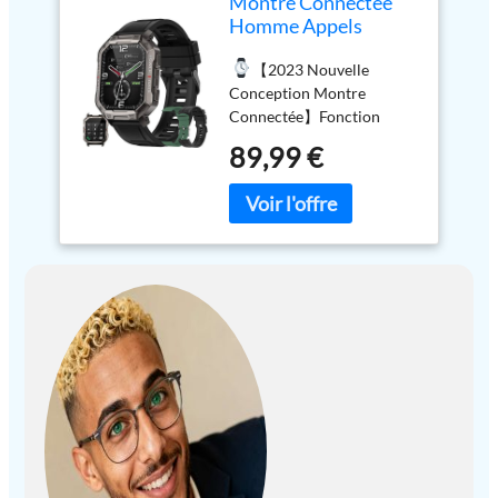
Montre Connectée
Homme Appels
Bluetooth, 1,83"
【2023 Nouvelle
Sport Écran Tactile
Conception Montre
Smartwatch Bracelet
Connectée】Fonction
Connectee avec
d'appel : haut-parleur
Moniteur de Sommeil
89,99 €
intégré, vous pouvez passer
Fréquence Cardiaque
des appels ou répondre à
Podomètre GPS
des appels via la montre
Fitness Tracker pour
après vous être connecté
Android iOS (Noir)
au Bluetooth, vous ne
manquerez aucun appel
important lorsque vous
faites de l'exercice, faites
du vélo, courez...Montre
Connectée Homme 1,83
pouces écran tactile et
résolution 240 * 284
Smartwatch vous offrent
une expérience HD. Vous
pouvez également choisir