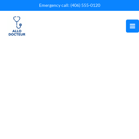
Aller
Emergency call: (406) 555-0120
au
contenu