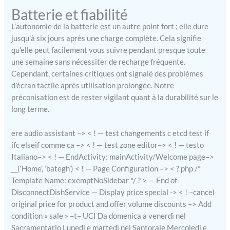
【Grande Compatibilité &
Batterie et fiabilité
Notification
SMS/Bluetooth Appel】
L’autonomie de la batterie est un autre point fort ; elle dure
Après avoir connecté la
jusqu’à six jours après une charge complète. Cela signifie
montre de sport à votre
qu’elle peut facilement vous suivre pendant presque toute
smartphone, connexion à
une semaine sans nécessiter de recharge fréquente.
l'app «fitcloudpro» ,
Cependant, certaines critiques ont signalé des problèmes
support Bluetooth appels,
d’écran tactile après utilisation prolongée. Notre
elle vibrera pour vous
préconisation est de rester vigilant quant à la durabilité sur le
avertir lorsque vous
long terme.
recevez un appel, un SMS,
un e-mail, un message
(Facebook, Twitter,
ere audio assistant –> < ! — test changements c etcd test if
WhatsApp, Instagram,
ifc elseif comme ca –> < ! — test zone editor–> < ! — testo
Linked In, Skype et
Italiano–> < ! — EndActivity: mainActivity/Welcome page–>
beaucoup d'autres
__(‘Home’, ‘bategh’) < ! — Page Configuration –> < ? php /*
applications). Ne manquez
Template Name: exemptNoSidebar */ ? > — End of
aucun message important.
DisconnectDishService — Display price special -> < ! –cancel
【 Moniteur de
original price for product and offer volume discounts –> Add
fréquence cardiaque et de
condition « sale » –t– UCI Da domenica a venerdì nel
sommeil 】 Le moniteur
Sacramentario Lunedì e martedì nel Santorale Mercoledì e
d'activité avec la