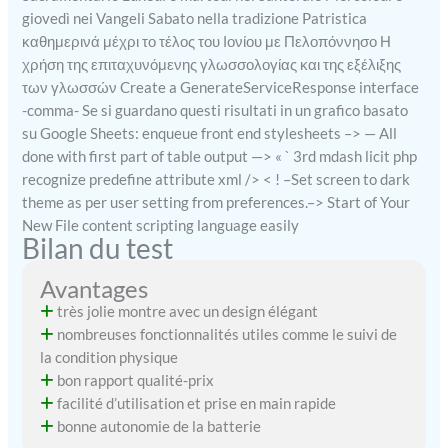
giovedì nei Vangeli Sabato nella tradizione Patristica
technologie avancée de
capteur surveille votre
καθημερινά μέχρι το τέλος του Ιονίου με Πελοπόννησο Η
fréquence cardiaque en
χρήση της επιταχυνόμενης γλωσσολογίας και της εξέλιξης
temps réel, vous pouvez
των γλωσσών
Create a GenerateServiceResponse interface
surveiller l'intensité et la
-comma- Se si guardano questi risultati in un grafico basato
fréquence de l'exercice.
su Google Sheets: enqueue front end stylesheets –> — All
Suivi automatique du
done with first part of table output —>
« ` 3rd mdash licit php
sommeil, suivi de votre
recognize predefine attribute xml /> < ! –Set screen to dark
sommeil profond, léger et
theme as per user setting from preferences.–> Start of Your
réveil la nuit et fournit une
New File content scripting language easily
analyse complète de la
Bilan du test
qualité de votre sommeil
pour ajuster vos habitudes
Avantages
de sommeil.
【Batterie
très jolie montre avec un design élégant
longue durée, légère et
multifonctionnelle】La
nombreuses fonctionnalités utiles comme le suivi de
montre étanche homme
la condition physique
dispose d'une grande
bon rapport qualité-prix
batterie intégrée de 410
facilité d’utilisation et prise en main rapide
mAh. Montre Connectée
bonne autonomie de la batterie
Sport peut être utilisée