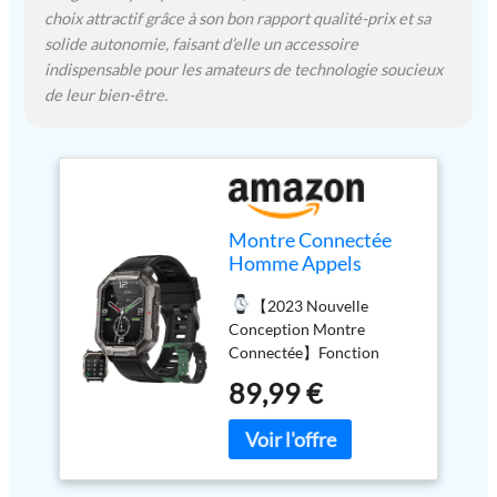
d'étanchéité IP69K aide les
choix attractif grâce à son bon rapport qualité-prix et sa
adeptes d'activités à
solide autonomie, faisant d’elle un accessoire
organiser toute la journée
indispensable pour les amateurs de technologie soucieux
et les possibilités
de leur bien-être.
d'entraînement.
【Grande Compatibilité &
Notification
SMS/Bluetooth Appel】
Après avoir connecté la
montre de sport à votre
Montre Connectée
smartphone, connexion à
Homme Appels
l'app «fitcloudpro» ,
Bluetooth, 1,83"
support Bluetooth appels,
【2023 Nouvelle
Sport Écran Tactile
elle vibrera pour vous
Conception Montre
Smartwatch Bracelet
avertir lorsque vous
Connectée】Fonction
Connectee avec
recevez un appel, un SMS,
d'appel : haut-parleur
Moniteur de Sommeil
un e-mail, un message
89,99 €
intégré, vous pouvez passer
Fréquence Cardiaque
(Facebook, Twitter,
des appels ou répondre à
Podomètre GPS
WhatsApp, Instagram,
des appels via la montre
Fitness Tracker pour
Linked In, Skype et
après vous être connecté
Android iOS (Noir)
beaucoup d'autres
au Bluetooth, vous ne
applications). Ne manquez