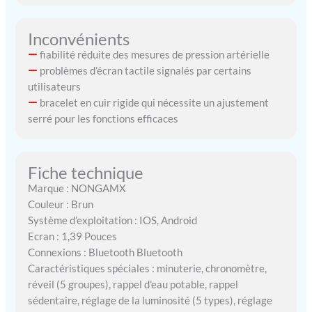
pendant 10 à 20 jours ou
en veille pendant 30 jours
Inconvénients
lorsqu'elle est chargée
pendant 2 heures. La
fiabilité réduite des mesures de pression artérielle
montre connectée est
problèmes d’écran tactile signalés par certains
compatible avec les
utilisateurs
téléphones mobiles avec
bracelet en cuir rigide qui nécessite un ajustement
iOS 10.0/Android 5.0 et
serré pour les fonctions efficaces
supérieur. Elle vous permet
de rester énergique tout au
long de la journée. En cas
Fiche technique
de problème de qualité ou
d'utilisation, veuillez
Marque : NONGAMX
contacter notre service
Couleur : Brun
client et nous serons à
Système d’exploitation : IOS, Android
votre disposition à tout
Ecran : 1,39 Pouces
moment.
Connexions : Bluetooth Bluetooth
Caractéristiques spéciales : minuterie, chronomètre,
réveil (5 groupes), rappel d’eau potable, rappel
sédentaire, réglage de la luminosité (5 types), réglage