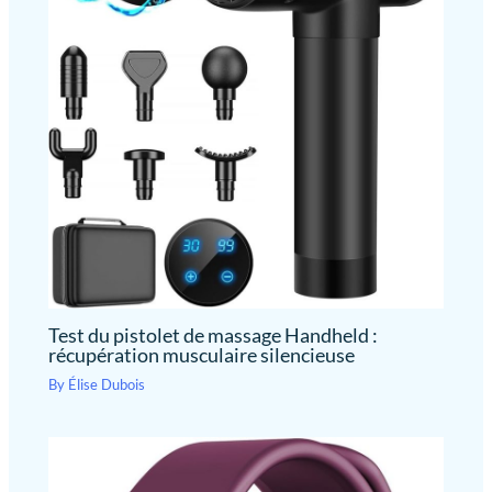
téléphones mobiles avec
qui transforme vos efforts en graphiques clairs. Que vous soyez
leur style tout en gardant le
athlète ou amateur, cette montre intelligente booste votre
contrôle sur leur contenu
iOS 10.0/Android 5.0 et
motivation pour une amélioration constante.
[Santé 24/7 :
multimédia.
[113 Modes
supérieur. Elle vous permet
Capteur Optique Haute Performance] Priorisez votre bien-être
Sportifs & Synchronisation Apple
de rester énergique tout au
avec notre capteur optique avancé de nouvelle génération. Cette
Health] Atteignez vos objectifs
long de la journée. En cas
montre connectée femme et homme assure un suivi continu
avec cette montre sport
24h/24 de votre fréquence cardiaque et du taux d'oxygène dans
proposant 113 modes (course,
de problème de qualité ou
le sang (SpO2). Le système émet une alerte automatique en cas
cyclisme, yoga, fitness). Via le
d'utilisation, veuillez
d'anomalie du rythme cardiaque, offrant une sécurité proactive.
GPS de votre smartphone, tracez
contacter notre service
Ces mesures précises aident à comprendre l'impact de vos
vos itinéraires et cartographiez
activités sur votre forme. Note : Ce produit n'est pas un dispositif
vos parcours précisément.
client et nous serons à
médical ; les données sont fournies à titre indicatif pour le suivi
Suivez en temps réel vos pas,
votre disposition à tout
du fitness et du bien-être général, visant une gestion simplifiée
distance et calories. Point fort :
moment.
partagez vos données avec
de votre capital santé au quotidien.
[Sommeil, Stress & Suivi
Apple Health, Google Fit pour un
du Cycle Féminin] Optimisez votre repos avec une analyse
suivi centralisé de vos
détaillée des phases de sommeil : profond, léger, REM
performances. C'est l'outil idéal
(mouvements oculaires rapides) et moments d'éveil. Cette
pour analyser chaque session via
montre femme connectée innove également avec un
Test du pistolet de massage Handheld :
l'application dédiée, qui
enregistrement de l'humeur (Positif, Calme, Négatif) et du niveau
récupération musculaire silencieuse
transforme vos efforts en
de stress (Relaxé, Normal, Moyen, Élevé). Ces indicateurs,
graphiques clairs. Que vous
couplés au suivi du cycle menstruel, offrent une vision globale de
By
Élise Dubois
soyez athlète ou amateur, cette
votre état physique et émotionnel. Profitez d'exercices de
montre intelligente booste votre
respiration guidés pour retrouver la sérénité. Cette montre
motivation pour une
intelligente vous aide à reprendre le contrôle sur votre santé au
amélioration constante.
quotidien avec une précision et une discrétion totales.
[Santé 24/7 : Capteur Optique
[Batterie 500mAh & Étanchéité 1ATM Robuste] Dites adieu à
Haute Performance] Priorisez
l'anxiété avec notre batterie de 500mAh : 30 jours en veille, 3-7