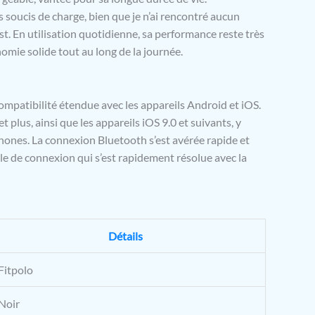
otre santé.
【Montre Connectée Multifonction】
 soucis de charge, bien que je n’ai rencontré aucun
s connectée IDW15 condisposent également d'une
st. En utilisation quotidienne, sa performance reste très
fonctions pour vous explorer : Horloge, Météo,
omie solide tout au long de la journée.
votre téléphone, Lampe de poche, Contrôle de la
trôle de la musique etc. Vous pouvez aussi créer des
boire / rappel du lavage des mains avec fonction de
our rester organisé et en bonne santé.
【Fitpolo
ompatibilité étendue avec les appareils Android et iOS.
Grande Capacité】 La montre digitale avec un écran
t plus, ainsi que les appareils iOS 9.0 et suivants, y
1,8 pouce HD claire offre 100+ Cadrans à travers
hones. La connexion Bluetooth s’est avérée rapide et
, vous pouvez aussi personnaliser vous-même. Elle est
tiale de connexion qui s’est rapidement résolue avec la
une batterie de 300mAh de grande capacité qui offre
harge de 2,5 heures suffit pour 5-8 jours d'utilisation.
mpatible avec les téléphones avec système Android 6,0
iOS 9,0 et plus (uniquement pour telephones, mais non
ad ou tablettes).
Détails
Fitpolo
Noir