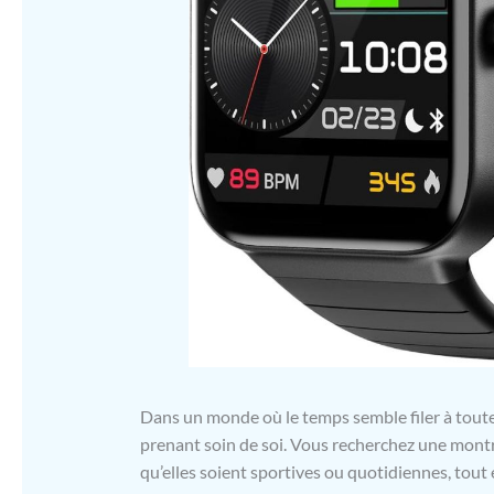
Dans un monde où le temps semble filer à toute v
prenant soin de soi. Vous recherchez une mont
qu’elles soient sportives ou quotidiennes, tout