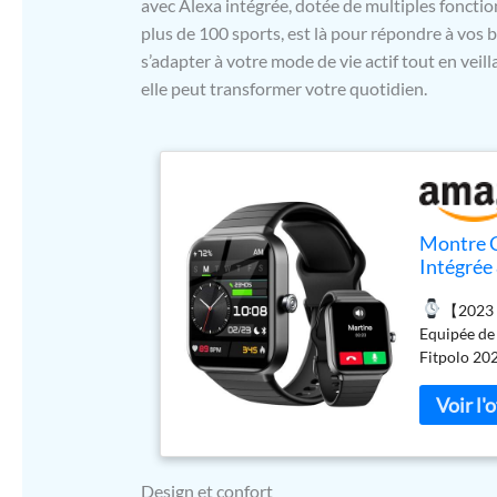
avec Alexa intégrée, dotée de multiples fonction
plus de 100 sports, est là pour répondre à vos b
s’adapter à votre mode de vie actif tout en ve
elle peut transformer votre quotidien.
Montre 
Intégrée
Montre d
【2023 F
IP68, Mo
Equipée de
Android 
Fitpolo 20
efficace et
alexa: Min
Alexa Vocal
la vie quo
【Smartwat
Design et confort
hommes et 