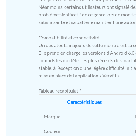
maîtriser v
Néanmoins, certains utilisateurs ont signalé des
Nos montre
problème significatif de ce genre lors de mon te
variété de 
satisfaisante et sa batterie maintient une auton
Recherche 
caméra, Con
Rappels de 
Compatibilité et connectivité
vibration p
Un des atouts majeurs de cette montre est sa c
Montre de 
Elle prend en charge les versions d’Android 6.0 e
tactile de 
compris les modèles les plus récents de smartp
VeryFit APP
stable, à l’exception d’une légère difficulté ini
équipée d'
une seule c
mise en place de l’application « Veryfit ».
Elle est co
et plus ou 
Tableau récapitulatif
pour PC, iP
Caractéristiques
Marque
Couleur