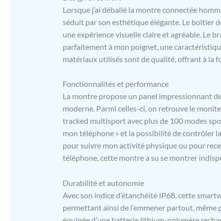
Lorsque j’ai déballé la montre connectée homm
intégré et 
Appels en t
séduit par son esthétique élégante. Le boîtier de
(Whats App
une expérience visuelle claire et agréable. Le br
téléphone. 
parfaitement à mon poignet, une caractéristiq
soucier de
matériaux utilisés sont de qualité, offrant à la f
vous êtes e
Etanche】 F
populaires 
Fonctionnalités et performance
l'haltérophi
La montre propose un panel impressionnant de 
statistique
moderne. Parmi celles-ci, on retrouve le monit
la marche/c
tracked multisport avec plus de 100 modes sport
l'applicati
mon téléphone » et la possibilité de contrôler
pouvez pofi
pour l'eau 
pour suivre mon activité physique ou pour recev
de la sant
téléphone, cette montre a su se montrer indisp
femmes/hom
telles que 
Durabilité et autonomie
cardiaque, 
Avec son indice d’étanchéité IP68, cette smartw
distance, l
permettant ainsi de l’emmener partout, même pe
cycle fémin
est votre g
équipée d’une batterie lithium-polymère rechar