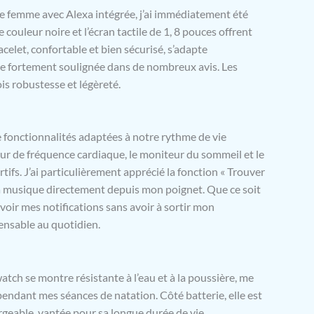
e femme avec Alexa intégrée, j’ai immédiatement été
des haut-parleurs puissants. Vous pouvez recevoir les
emps réel, messages et notifications d’application
 couleur noire et l’écran tactile de 1, 8 pouces offrent
/ Facebook/ Email etc.) directement au poignet sans
acelet, confortable et bien sécurisé, s’adapte
Avec notre montre connectée, vous n'avez plus à vous
ue fortement soulignée dans de nombreux avis. Les
 manquer des informations importantes même lorsque
ois robustesse et légèreté.
n pleine d'activité.
【100+ Mode Sportifs & IP68
itpolo montre sport suite les entraînements
comme la marche, la course, le vélo, la natation,
lie, le yoga et bien d'autres. Elle affichez des
fonctionnalités adaptées à notre rythme de vie
s en direct sur votre poignet et détectez automatique de
eur de fréquence cardiaque, le moniteur du sommeil et le
ourse et puis enregistrez des données dans
ifs. J’ai particulièrement apprécié la fonction « Trouver
on VeryFit. Avec smartwatch de IP68 étanche, vous
 la musique directement depuis mon poignet. Que ce soit
ter vous-même dans la piscine, la douche et le spa (pas
salée ou l'eau profonde).
【Montre de Surveillance
oir mes notifications sans avoir à sortir mon
é 24H/7Jours】 Le Bracelet Connecté Fitpolo pour
ensable au quotidien.
mes offre un accès facile aux données en temps réel
la saturation en oxygène SpO2, la mesure de rythme
la consommation de calories, le suivi du sommeil, la
atch se montre résistante à l’eau et à la poussière, me
e comptage des pas, la gestion du stress et les rappels de
ndant mes séances de natation. Côté batterie, elle est
in pour une surveillance continue sur 24 heures. Elle
estionnaire de santé attentif, afin que vous puissiez
geable, vantée pour sa longue durée de vie.