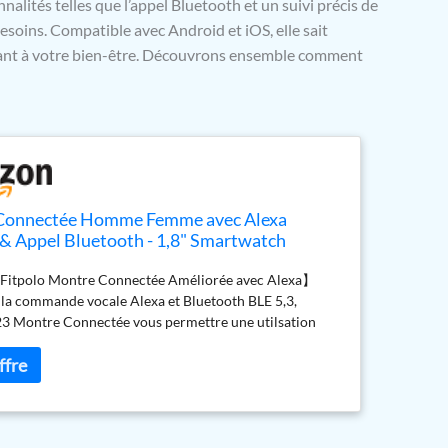
nalités telles que l’appel Bluetooth et un suivi précis de
esoins. Compatible avec Android et iOS, elle sait
illant à votre bien-être. Découvrons ensemble comment
Connectée Homme Femme avec Alexa
 & Appel Bluetooth - 1,8" Smartwatch
e Sport Podometre avec 100+ Sports &
itpolo Montre Connectée Améliorée avec Alexa】
niteur Sommeil, Bracelet Fitness pour
 la commande vocale Alexa et Bluetooth BLE 5,3,
iOS -Noir
23 Montre Connectée vous permettre une utilsation
 pratique. Vous pouvez facilement poser des questions
uteur/ Alarme/ Météo etc. Montre Connectée avec
 libérez vos mains, ce qui est une assitance idéale pour
tidien: Sports/ Conduits/ Amusement etc.
ch d'Appel à Votre Poignet】Montre Connectée pour
femmes offre des Appels Clairs grâce à un microphone