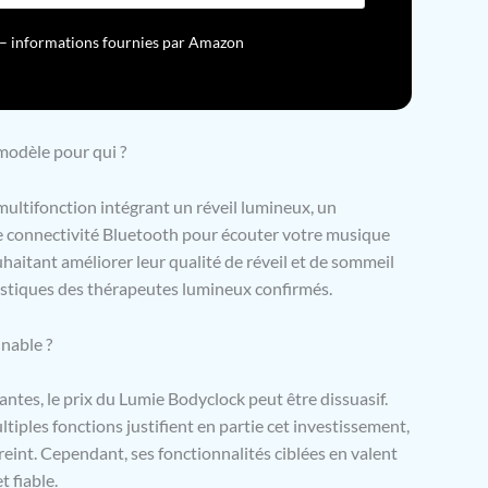
ur – informations fournies par Amazon
 modèle pour qui ?
multifonction intégrant un réveil lumineux, un
ne connectivité Bluetooth pour écouter votre musique
ouhaitant améliorer leur qualité de réveil et de sommeil
stiques des thérapeutes lumineux confirmés.
nable ?
antes, le prix du Lumie Bodyclock peut être dissuasif.
ltiples fonctions justifient en partie cet investissement,
reint. Cependant, ses fonctionnalités ciblées en valent
t fiable.