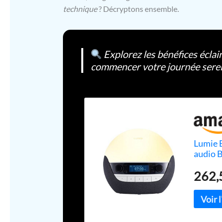
technique
? Décryptons ensemble.
Explorez les bénéfices éclai
commencer votre journée sere
Lumie 
audio B
lumièr
262,