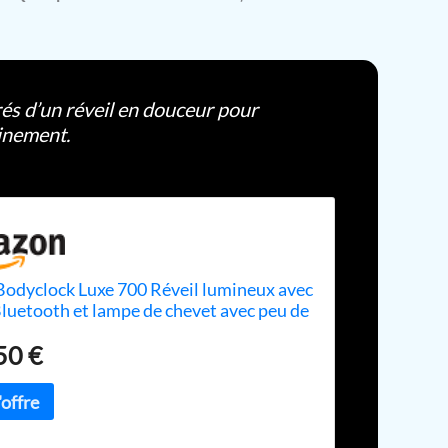
rés d’un réveil en douceur pour
inement.
Bodyclock Luxe 700 Réveil lumineux avec
luetooth et lampe de chevet avec peu de
e bleue
50 €