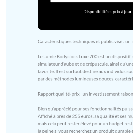
Disponibilité et prix à jo
Caractéristiques techniques et public visé : un
Le Lumie Bodyclock Luxe 700 est un dispositif 
simulateur d’aube et de crépuscule, ainsi qu’u
favorite. Il est surtout destiné aux individus s
par des méthodes lumineuses douces, caractéri
Rapport qualité-prix : un investissement raison
Bien qu’apprécié pour ses fonctionnalités puiss
Affiché à près de 255 euros, sa qualité et ses mu
mais cela peut rester élevé pour un budget rest
la peine si vous recherchez un produit durable e