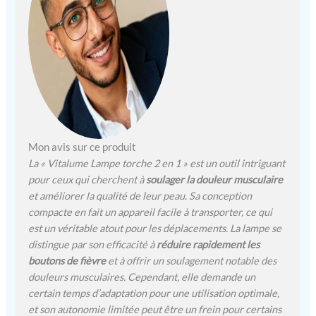
thérapie par lumière
infrarouge couvre un large
spectre de luminothérapie.
Équipée de cinq LED, la
lumière bleue de 460 nm
cible les problèmes de
surface tandis que les
longueurs d'onde de 630
nm + 660 nm et 850 nm +
940 nm pénètrent plus
Mon avis sur ce produit
profondément
La « Vitalume Lampe torche 2 en 1 » est un outil intriguant
Soulagement polyvalent de
pour ceux qui cherchent à
soulager la douleur musculaire
la douleur : cette thérapie
et améliorer la qualité de leur peau. Sa conception
par lumière rouge pour
compacte en fait un appareil facile à transporter, ce qui
soulager la douleur aide à
est un véritable atout pour les déplacements. La lampe se
cibler les douleurs
chroniques dans les
distingue par son efficacité à
réduire rapidement les
muscles et les articulations
boutons de fièvre
et à offrir un soulagement notable des
et la raideur dans des zones
douleurs musculaires. Cependant, elle demande un
telles que vos épaules,
certain temps d’adaptation pour une utilisation optimale,
votre cou, votre dos, vos
et son autonomie limitée peut être un frein pour certains