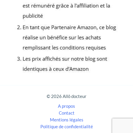
r
c
h
e
r
:
© 2026 Allô docteur
A propos
Contact
Mentions légales
Politique de confidentialité