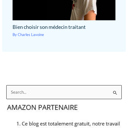
Bien choisir son médecin traitant
By
Charles Lavoine
R
e
c
h
e