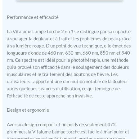
douleur, un traitement des
douleurs
boutons de fièvre et une
musculaires,
amélioration de la peau en
Performance et efficacité
fournissant des longueurs
d'onde rouges et proche
La Vitalume Lampe torche 2 en 1 se distingue par sa capacité
infrarouge (NIR) à la peau
à soulager la douleur et à traiter les problèmes de peau grâce
Technologie avancée multi-
à sa lumière rouge. D’un point de vue technique, elle émet des
longueurs d'onde : cette
longueurs d’onde de 460 nm, 630 nm, 660 nm, 850 nm et 940
thérapie par lumière
nm. Ce spectre est idéal pour la photothérapie, une méthode
infrarouge couvre un large
spectre de luminothérapie.
qui a prouvé son efficacité dans le soulagement des douleurs
Équipée de cinq LED, la
musculaires et le traitement des boutons de fièvre. Les
lumière bleue de 460 nm
utilisateurs rapportent une diminution notable de la douleur
cible les problèmes de
après quelques séances d’utilisation, ce qui témoigne de
surface tandis que les
l’efficacité de cette approche non invasive.
longueurs d'onde de 630
nm + 660 nm et 850 nm +
Design et ergonomie
940 nm pénètrent plus
profondément
Avec un design compact et un poids de seulement 472
Soulagement polyvalent de
grammes, la Vitalume Lampe torche est facile à manipuler et
la douleur : cette thérapie
par lumière rouge pour
à transporter, ce qui en fait un outil pratique pour un usage