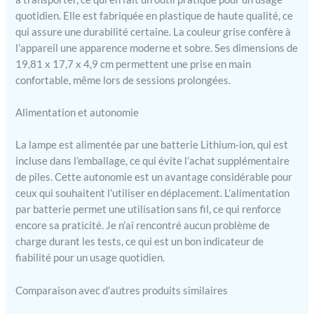
soulager la douleur aide à
quotidien. Elle est fabriquée en plastique de haute qualité, ce
cibler les douleurs
qui assure une durabilité certaine. La couleur grise confère à
chroniques dans les
l’appareil une apparence moderne et sobre. Ses dimensions de
muscles et les articulations
19,81 x 17,7 x 4,9 cm permettent une prise en main
et la raideur dans des zones
confortable, même lors de sessions prolongées.
telles que vos épaules,
votre cou, votre dos, vos
Alimentation et autonomie
poignets, vos mains et vos
genoux. Un incontournable
La lampe est alimentée par une batterie Lithium-ion, qui est
pour les athlètes et les
personnes souffrant de
incluse dans l’emballage, ce qui évite l’achat supplémentaire
douleurs chroniques
de piles. Cette autonomie est un avantage considérable pour
Portable et rechargeable :
ceux qui souhaitent l’utiliser en déplacement. L’alimentation
cette baguette de thérapie
par batterie permet une utilisation sans fil, ce qui renforce
par lumière rouge portable
encore sa praticité. Je n’ai rencontré aucun problème de
est parfaite pour une
charge durant les tests, ce qui est un bon indicateur de
utilisation à la maison ou
fiabilité pour un usage quotidien.
en déplacement ; elle
dispose d'une batterie
Comparaison avec d’autres produits similaires
rechargeable longue durée
qui fournit jusqu'à 180