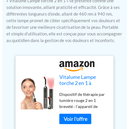
« Vitalume Lampe torche 2 en 1 » se présente comme une
solution innovante, alliant praticité et efficacité. Grâce à ses
différentes longueurs d’onde, allant de 460 nm à 940 nm,
cette lampe promet de cibler spécifiquement vos douleurs et
de favoriser une meilleure cicatrisation de la peau. Portable
et simple d’utilisation, elle est conçue pour vous accompagner
au quotidien dans la gestion de vos douleurs et inconforts.
Vitalume Lampe
torche 2 en 1 à
lumière rouge pour
Dispositif de thérapie par
soulager la douleur,
lumière rouge 2 en 1
les boutons de fièvre
breveté : l'appareil de
et la peau, 460 nm,
thérapie par lumière rouge
630 nm, 660 nm, 850
infrarouge Vitalume offre
nm, 940 nm, portable,
un soulagement ciblé de la
pour soulager les