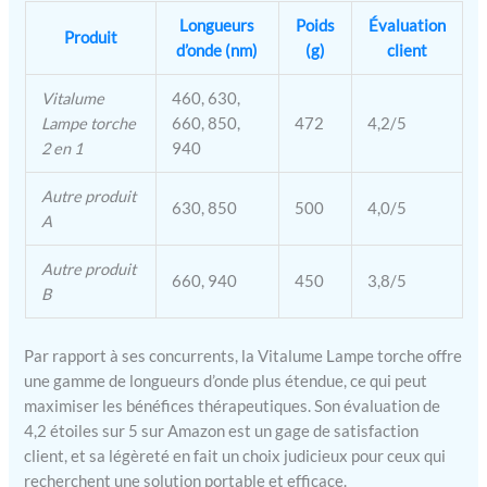
minutes par charge, pour
Longueurs
Poids
Évaluation
des sessions
Produit
d’onde (nm)
(g)
client
ininterrompues Sûr et non
invasif : profitez d'une
Vitalume
460, 630,
thérapie par lumière non
Lampe torche
660, 850,
472
4,2/5
invasive sans aucun effet
2 en 1
940
nocif; comprend un sac de
voyage zippé, des lunettes
de protection pour une
Autre produit
630, 850
500
4,0/5
utilisation facile en
A
déplacement, et un manuel
d'utilisation facile à utiliser
Autre produit
660, 940
450
3,8/5
; Vitalume est fièrement
B
présent aux États-Unis
Par rapport à ses concurrents, la Vitalume Lampe torche offre
une gamme de longueurs d’onde plus étendue, ce qui peut
maximiser les bénéfices thérapeutiques. Son évaluation de
4,2 étoiles sur 5 sur Amazon est un gage de satisfaction
client, et sa légèreté en fait un choix judicieux pour ceux qui
recherchent une solution portable et efficace.