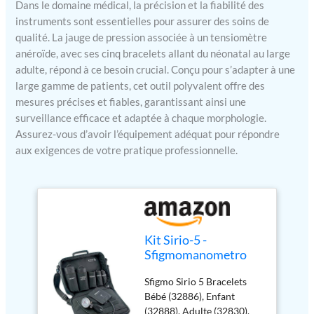
Dans le domaine médical, la précision et la fiabilité des
instruments sont essentielles pour assurer des soins de
qualité. La jauge de pression associée à un tensiomètre
anéroïde, avec ses cinq bracelets allant du néonatal au large
adulte, répond à ce besoin crucial. Conçu pour s’adapter à une
large gamme de patients, cet outil polyvalent offre des
mesures précises et fiables, garantissant ainsi une
surveillance efficace et adaptée à chaque morphologie.
Assurez-vous d’avoir l’équipement adéquat pour répondre
aux exigences de votre pratique professionnelle.
Kit Sirio-5 -
Sfigmomanometro
con 5 Bracciali di
Sfigmo Sirio 5 Bracelets
Diverse Dimensioni
Bébé (32886), Enfant
(32888), Adulte (32830),