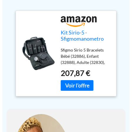
Kit Sirio-5 -
Sfigmomanometro
con 5 Bracciali di
Sfigmo Sirio 5 Bracelets
Diverse Dimensioni
Bébé (32886), Enfant
(32888), Adulte (32830),
Obèse, (32834), Cuisse
207,87 €
(32837) dans un sac en
nylon.