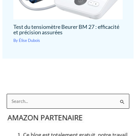
Test du tensiomètre Beurer BM 27 : efficacité
et précision assurées
By
Élise Dubois
R
e
c
h