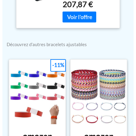
207,87 €
(32837) dans un sac en
nylon.
Découvrez d’autres bracelets ajustables
-11%