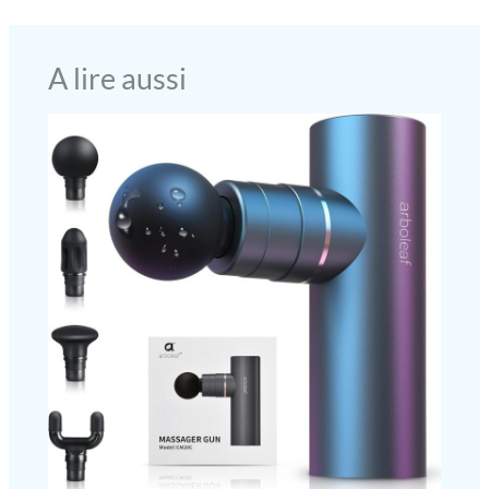
tandis que l’amazonite favorise la sérénité, la force et la
confiance en soi. Ensemble, ces pierres harmonisent les émotions
et apaisent l’esprit. Ce bracelet en pierre de lune pour femme
dégage une énergie positive, apportant paix, clarté intérieure et
A lire aussi
équilibre émotionnel. 【STYLE POLYVALENT & PORT
CONFORTABLE】 Léger et agréable à porter, ce bracelet femme
acier inoxydable complète toutes vos tenues – du look
décontracté au style chic. Parfait pour le bureau, les sorties entre
amis ou les occasions spéciales. Ce bracelet fantaisie femme
reste discret tout en apportant une touche d’élégance naturelle et
d’énergie apaisante à votre quotidien. 【CADEAU SYMBOLIQUE
POUR FEMMES ET FILLES】 Présenté dans une avec une carte
porte-message inspirante, ce bracelet femme pierre naturelle est
prêt à offrir. Idéal comme cadeau anniversaire femme, bracelet
amitié, bijou mère-fille, ou cadeau pour fille de 10 à 12 ans. Un
présent significatif pour exprimer amour, gratitude et lien sincère
envers celles qui comptent le plus.