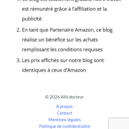
e
r
c
h
e
r
:
© 2026 Allô docteur
A propos
Contact
Mentions légales
Politique de confidentialité