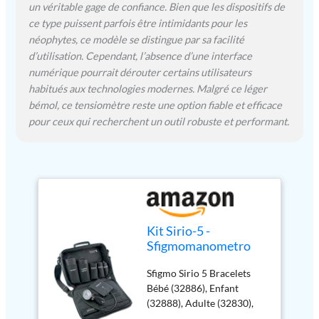
un véritable gage de confiance. Bien que les dispositifs de
ce type puissent parfois être intimidants pour les
néophytes, ce modèle se distingue par sa facilité
d’utilisation. Cependant, l’absence d’une interface
numérique pourrait dérouter certains utilisateurs
habitués aux technologies modernes. Malgré ce léger
bémol, ce tensiomètre reste une option fiable et efficace
pour ceux qui recherchent un outil robuste et performant.
Kit Sirio-5 -
Sfigmomanometro
con 5 Bracciali di
Sfigmo Sirio 5 Bracelets
Diverse Dimensioni
Bébé (32886), Enfant
(32888), Adulte (32830),
Obèse, (32834), Cuisse