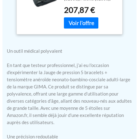
Obèse, (32834), Cuisse
207,87 €
(32837) dans un sac en
nylon.
Un outil médical polyvalent
En tant que testeur professionnel, j’ai eu l’occasion
d’expérimenter la Jauge de pression 5 bracelets +
tensiomètre anéroïde neonato-bambino-cosciale adulti-large
de la marque GIMA. Ce produit se distingue par sa
polyvalence, offrant une large gamme d’utilisation pour
diverses catégories d’âge, allant des nouveau-nés aux adultes
de grande taille. Avec une moyenne de 5 étoiles sur
Amazon.fr, il semble déjà jouir d’une excellente réputation
auprès des utilisateurs.
Une précision redoutable