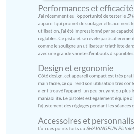
professionn
Performances et efficacité
besoins de 
types de mu
J’ai récemment eu l’opportunité de tester le
SHA
Choisissez 
appareil qui promet de soulager efficacement le
mieux à vo
utilisation, j’ai été impressionné par sa capaci
mini pistol
réglables. Ce pistolet se révèle particulièremen
avancée de 
sur une seu
comme le souligne un utilisateur triathlète dans 
vous utilis
avec une grande variété d’embouts disponibles
de coupure
LCD】: Le p
Design et ergonomie
LCD, peut af
Côté design, cet appareil compact est très prati
temps en fo
augmenter 
main facile, ce qui rend son utilisation très con
appuyant si
aient trouvé l’appareil un peu bruyant ou plus lo
alimentatio
maniabilité. Le pistolet est également équipé d
masseur ne
l’ajustement des réglages pendant les séances 
portable, p
unique de r
Accessoires et personnali
pendant le 
d'une massa
L’un des points forts du
SHAVINGFUN Pistolet 