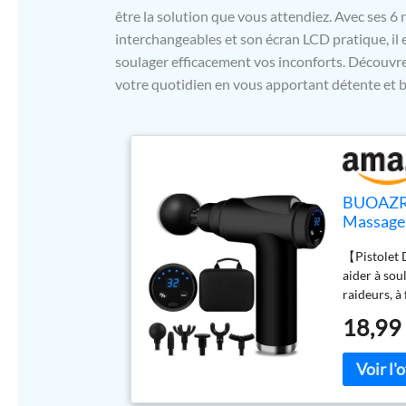
être la solution que vous attendiez. Avec ses 6 
interchangeables et son écran LCD pratique, il 
soulager efficacement vos inconforts. Découv
votre quotidien en vous apportant détente et b
BUOAZR P
Massage 
et 6 Tête
【Pistolet 
Soulager
aider à sou
raideurs, à
l'acide lac
18,99
considérabl
seulement l
également 
vitesses et