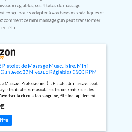
niveaux réglables, ses 4 têtes de massage
est conçu pour s’adapter à vos besoins spécifiques et
rez comment ce mini massage gun peut transformer
ien-être.
istolet de Massage Musculaire, Mini
Gun avec 32 Niveaux Réglables 3500 RPM
s de et l'Écran LCD, Léger et Portable, pour
De Massage Professionnel】: Pistolet de massage peut
 Douleurs et Raideurs Musculaires
lager les douleurs musculaires les courbatures et les
 favoriser la circulation sanguine, élimine rapidement
tique produit après l'exercice, réduisant
 €
ement le temps de récupération musculaire. Il aide non
es muscles à se détendre après l'exercice, mais peut
être utilisé pour un massage quotidien du corps. 【32
 6 têtes de massage】: Livré avec 6 têtes de massage