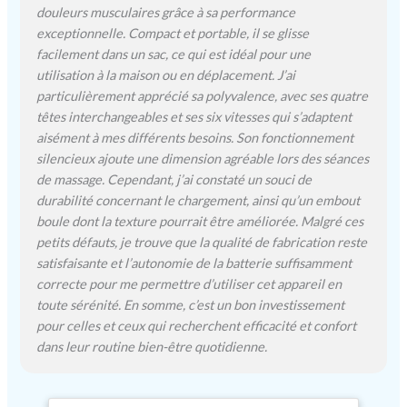
interchangeables, faciles à
douleurs musculaires grâce à sa performance
changer, avec lesquelles
exceptionnelle. Compact et portable, il se glisse
masser parfaitement
facilement dans un sac, ce qui est idéal pour une
chaque faisceau
utilisation à la maison ou en déplacement. J’ai
musculaire du corps, vous
particulièrement apprécié sa polyvalence, avec ses quatre
permettant de traiter
têtes interchangeables et ses six vitesses qui s’adaptent
n'importe quel type de
aisément à mes différents besoins. Son fonctionnement
contracture superficielle
silencieux ajoute une dimension agréable lors des séances
ou profonde. Excellent
pour le niveau
de massage. Cependant, j’ai constaté un souci de
professionnel et post-
durabilité concernant le chargement, ainsi qu’un embout
entraînement mais aussi
boule dont la texture pourrait être améliorée. Malgré ces
pour détendre les muscles
petits défauts, je trouve que la qualité de fabrication reste
après une journée
satisfaisante et l’autonomie de la batterie suffisamment
stressante.
【Écran
correcte pour me permettre d’utiliser cet appareil en
tactile ergonomique et
toute sérénité. En somme, c’est un bon investissement
LCD】Pistolet de Massage
pour celles et ceux qui recherchent efficacité et confort
Musculaire L'appareil de
dans leur routine bien-être quotidienne.
massage est très facile à
utiliser,Très simple
d'utilisation même pour les