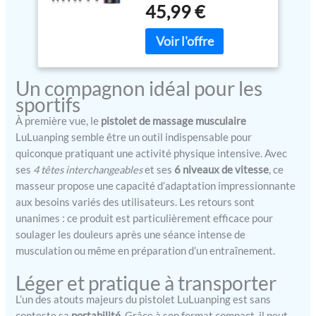
le nouveau moteur, délivre
massage et l'Écran
45,99 €
jusqu'à 3500 coups
LCD Massage Gun
puissants par minute pour
Pour Soulager
atteindre les tissus
Douleurs et Raideurs
profonds jusqu'à 14 mm.
Musculaires
Appareil de Massage aide à
Un compagnon idéal pour les
détendre les muscles
sportifs
profonds, à augmenter le
flux sanguin, à soulager la
À première vue, le
pistolet de massage musculaire
raideur et la fatigue
LuLuanping semble être un outil indispensable pour
musculaires et，Après
quiconque pratiquant une activité physique intensive. Avec
avoir fait de l'exercice au
ses
4 têtes interchangeables
et ses
6 niveaux de vitesse
, ce
gymnase ou à l'extérieur,
masseur propose une capacité d’adaptation impressionnante
l'utilisation du pistolet de
aux besoins variés des utilisateurs. Les retours sont
massage peut vous aider à
unanimes : ce produit est particulièrement efficace pour
soulager la fatigue et à
soulager les douleurs après une séance intense de
récupérer plus rapidement.
musculation ou même en préparation d’un entraînement.
【30 niveaux de vitesse
et 8 têtes
Léger et pratique à transporter
interchangeables】
ANSGEC Pistolet de
L’un des atouts majeurs du pistolet LuLuanping est sans
Massage Musculaire a une
conteste sa
portabilité
. Grâce à son format compact, il peut