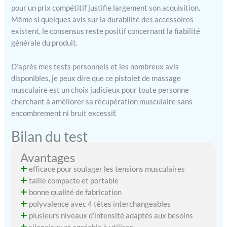
efficacement la chaleur,
pour un prix compétitif justifie largement son acquisition.
cela lui permet d'être
Même si quelques avis sur la durabilité des accessoires
utilisé pendant longtemps
existent, le consensus reste positif concernant la fiabilité
sans se bloquer en raison
générale du produit.
d'une surchauffe. Équipé
d'un moteur brushless à
couple élevé, le pistolet de
D’après mes tests personnels et les nombreux avis
massage musculaire
disponibles, je peux dire que ce pistolet de massage
fonctionne en dessous de
musculaire est un choix judicieux pour toute personne
40 décibels. Facile à
cherchant à améliorer sa récupération musculaire sans
utiliser dans n'importe quel
encombrement ni bruit excessif.
endroit et sans déranger.
【Plus longue durée de
Bilan du test
vie de la batterie】 :
Appareil de Massage
Avantages
Masseur grâce à la batterie
efficace pour soulager les tensions musculaires
rechargeable de 2500
taille compacte et portable
mAh, vous pouvez utiliser
bonne qualité de fabrication
le pistolet de massage
pendant 6 à 8 heures sur
polyvalence avec 4 têtes interchangeables
une seule charge. La charge
plusieurs niveaux d’intensité adaptés aux besoins
est suffisante pour des