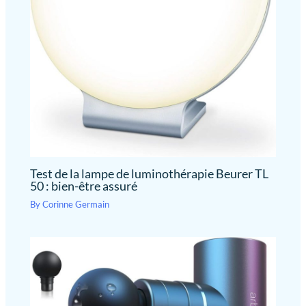
complètement chargée. Le
vie de la batterie】 :
appareil massage s'éteint
Appareil de Massage
automatiquement après 10
minutes pour assurer plus de
Masseur grâce à la batterie
confort et de sécurité
rechargeable de 2500
mAh, vous pouvez utiliser
le pistolet de massage
pendant 6 à 8 heures sur
une seule charge. La charge
est suffisante pour des
semaines, avec une
utilisation quotidienne
d'environ 20/30 Min. Un
Test de la lampe de luminothérapie Beurer TL
service client rapide et
50 : bien-être assuré
facile à joindre et une
By
Corinne Germain
assistance 24h/24 et 7j/7
pour votre tranquillité
d'esprit.