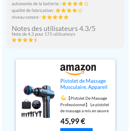
autonomie de la batterie :
qualité de fabrication :
niveau sonore :
Notes des utilisateurs 4.3/5
Note de 4.3 pour 175 utilisateurs
Pistolet de Massage
Musculaire, Appareil
de Massage Masseur
【Pistolet De Massage
des Tissus Profonds
Professionnel】 Le pistolet
avec 35000RPM 30
de massage a mis en œuvre
Vitesses 8 Têtes de
le nouveau moteur, délivre
massage et l'Écran
45,99 €
jusqu'à 3500 coups
LCD Massage Gun
puissants par minute pour
Pour Soulager