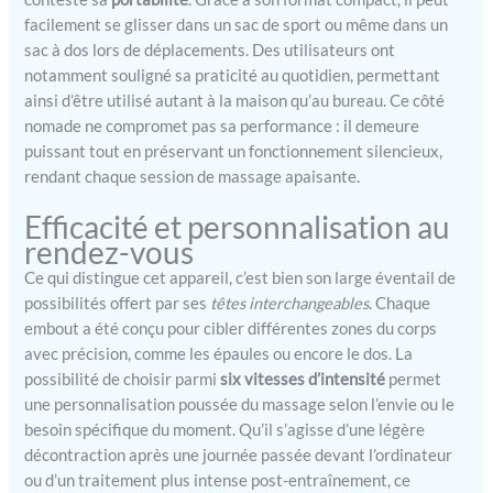
vitesse réglable à 30
facilement se glisser dans un sac de sport ou même dans un
vitesses et 8 têtes
sac à dos lors de déplacements. Des utilisateurs ont
interchangeables, faciles à
notamment souligné sa praticité au quotidien, permettant
changer, avec lesquelles
ainsi d’être utilisé autant à la maison qu’au bureau. Ce côté
masser parfaitement
nomade ne compromet pas sa performance : il demeure
chaque faisceau
puissant tout en préservant un fonctionnement silencieux,
musculaire du corps, vous
rendant chaque session de massage apaisante.
permettant de traiter
n'importe quel type de
Efficacité et personnalisation au
contracture superficielle
rendez-vous
ou profonde. Excellent
pour le niveau
Ce qui distingue cet appareil, c’est bien son large éventail de
professionnel et post-
possibilités offert par ses
têtes interchangeables
. Chaque
entraînement mais aussi
embout a été conçu pour cibler différentes zones du corps
pour détendre les muscles
avec précision, comme les épaules ou encore le dos. La
après une journée
possibilité de choisir parmi
six vitesses d’intensité
permet
stressante.
【Écran
une personnalisation poussée du massage selon l’envie ou le
tactile ergonomique et
besoin spécifique du moment. Qu’il s’agisse d’une légère
LCD】Pistolet de Massage
décontraction après une journée passée devant l’ordinateur
Musculaire L'appareil de
massage est très facile à
ou d’un traitement plus intense post-entraînement, ce