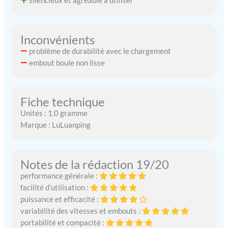
silencieux et agréable à utiliser
semaines, avec une
utilisation quotidienne
d'environ 20/30 Min. Un
Inconvénients
service client rapide et
facile à joindre et une
problème de durabilité avec le chargement
assistance 24h/24 et 7j/7
embout boule non lisse
pour votre tranquillité
d'esprit.
Fiche technique
Unités : 1.0 gramme
Marque : LuLuanping
Notes de la rédaction 19/20
performance générale :
facilité d’utilisation :
puissance et efficacité :
variabilité des vitesses et embouts :
portabilité et compacité :