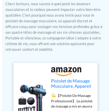
Chers lecteurs, nous savons à quel point les douleurs
musculaires et la raideur peuvent impacter votre bien-être
quotidien. C’est pourquoi nous avons testé pour vous le
pistolet de massage musculaire, un appareil discret et
efficace conçu pour soulager vos tensions profondes grâce à
ses quatre têtes de massage et ses six vitesses ajustables.
Portable et silencieux, ce compagnon idéal s’adapte à votre
rythme de vie, vous offrant une solution apaisante pour
retrouver confort et mobilité.
Pistolet de Massage
Musculaire, Appareil
de Massage Masseur
【Pistolet De Massage
des Tissus Profonds
Professionnel】 Le pistolet
avec 35000RPM 30
de massage a mis en œuvre
Vitesses 8 Têtes de