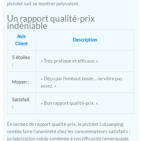
utiliser,Très simple
pistolet sait se montrer polyvalent.
d'utilisation même pour les
Un rapport qualité-prix
moins expérimentés.
L'écran LCD capable
indéniable
d'afficher la vitesse, la
batterie restante, l'heure et
Avis
Description
le marche / arrêt du
Client
pistolet de massage, à tel
point que vous n'avez
5 étoiles
« Très pratique et efficace. «
besoin que des touches
:
tactiles + et - pour
sélectionner les
« Déçu par l’embout boule… ne vibre pas
Moyen :
paramètres souhaités.
assez. «
【Portable et silencieux】 :
Pistolet de Massage
Satisfait
Masseur Le poids est de 1
« Bon rapport qualité-prix. «
:
kg, vous ne vous sentirez
pas très fatigué. Étui de
protection, pratique pour
En termes de rapport qualité-prix, le pistolet LuLuanping
le transporter derrière.
semble faire l’unanimité chez les consommateurs satisfaits :
Conçu pour disperser
sa fabrication solide combinée à son efficacité remarquable