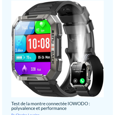
dispose de 3 modes (conduite,
freinage et stationnement),
facile à utiliser et assure la
sécurité. La poignée dispose d'un
design ergonomique, de sorte
que les personnes âgées faibles
peuvent facilement saisir sans
glisser. Les roues avant et les
poches de rangement sont
équipées de bandes
réfléchissantes pour une marche
sûre la nuit Facile à monter : les
déambulateurs sont livrés avec
un manuel d'utilisation détaillé
et des instructions de montage
(français non garanti), de sorte
que vous pouvez facilement les
assembler en 10 minutes. VOCIC
offre un droit de retour sans
souci et un échange
d'accessoires.
Test de la montre connectée IOWODO :
polyvalence et performance
By
Charles Lavoine