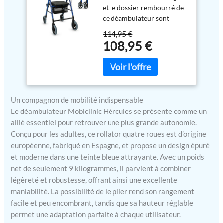
et le dossier rembourré de
Pliable et réglable,
ce déambulateur sont
Rollator, Avec siège,
parfaits pour se reposer
Panier freins, Léger,
114,95 €
confortablement et son
Bleu
108,95 €
panier, pour ranger et
transporter des objets
RÉGLABLE ET PLIABLE : ce
déambulateur à 4 roues
peut être ajusté en hauteur
Un compagnon de mobilité indispensable
selon les besoins de
Le déambulateur Mobiclinic Hércules se présente comme un
l'utilisateur (83-101 cm).
De plus, vous pourrez
allié essentiel pour retrouver une plus grande autonomie.
facilement le plier pour le
Conçu pour les adultes, ce rollator quatre roues est d’origine
transporter dans n'importe
européenne, fabriqué en Espagne, et propose un design épuré
quel coffre ou le ranger
et moderne dans une teinte bleue attrayante. Avec un poids
sans qu'il ne prenne trop
net de seulement 9 kilogrammes, il parvient à combiner
de place LÉGER ET
légèreté et robustesse, offrant ainsi une excellente
RÉSISTANT : ce
maniabilité. La possibilité de le plier rend son rangement
déambulateur ultra léger
facile et peu encombrant, tandis que sa hauteur réglable
ne pèse que 6,7 kg, ce qui
permet une adaptation parfaite à chaque utilisateur.
permet de le déplacer sans