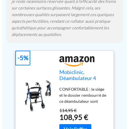
replié ne mesure que 38
je reste néanmoins réservée quant à l’efficacité des freins
cm, il peut être transporté
sur certaines surfaces glissantes. Malgré cela, ses
dans le coffre de votre
nombreuses qualités surpassent largement ces quelques
voiture. Veillez à vérifier
aspects perfectibles, rendant ce rollator aussi pratique
que les dimensions de vos
qu’esthétique pour accompagner confortablement les
portes et de votre véhicule
déplacements au quotidien.
sont bien adaptées
-5%
Mobiclinic,
Déambulateur 4
roues, Mod. hércules,
CONFORTABLE : le siège
Marque européenne,
et le dossier rembourré de
Pliable et réglable,
ce déambulateur sont
Rollator, Avec siège,
parfaits pour se reposer
Panier freins, Léger,
114,95 €
confortablement et son
Bleu
108,95 €
panier, pour ranger et
transporter des objets