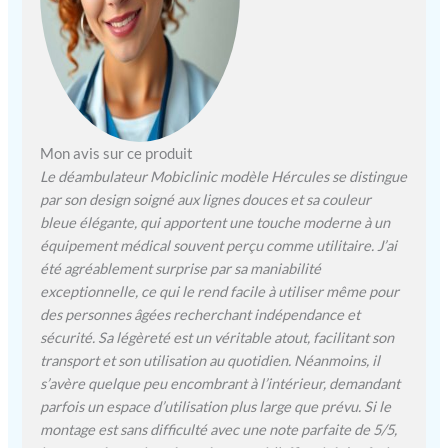
RÉSISTANT : ce
déambulateur ultra léger
ne pèse que 6,7 kg, ce qui
permet de le déplacer sans
trop d'efforts grâce à sa
structure en aluminium,
sans pour autant qu'il
Mon avis sur ce produit
perde sa résistance
SÉCURITÉ : la sécurité est
Le déambulateur Mobiclinic modèle Hércules se distingue
assurée grâce au système
par son design soigné aux lignes douces et sa couleur
de freinage activé aux
bleue élégante, qui apportent une touche moderne à un
poignées lors de
équipement médical souvent perçu comme utilitaire. J’ai
l'utilisation de ce
été agréablement surprise par sa maniabilité
déambulateur à roulettes
exceptionnelle, ce qui le rend facile à utiliser même pour
PORTES ET COFFRE: Ce
des personnes âgées recherchant indépendance et
déambulateur a une
sécurité. Sa légèreté est un véritable atout, facilitant son
largeur totale de 57 cm, il
transport et son utilisation au quotidien. Néanmoins, il
peut donc passer par des
s’avère quelque peu encombrant à l’intérieur, demandant
portes de largeur standard
de 62.5 cm. De plus,
parfois un espace d’utilisation plus large que prévu. Si le
comme ce déambulateur
montage est sans difficulté avec une note parfaite de 5/5,