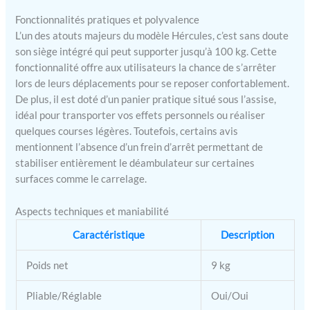
trop d'efforts grâce à sa
Fonctionnalités pratiques et polyvalence
structure en aluminium,
sans pour autant qu'il
L’un des atouts majeurs du modèle Hércules, c’est sans doute
perde sa résistance
son siège intégré qui peut supporter jusqu’à 100 kg. Cette
SÉCURITÉ : la sécurité est
fonctionnalité offre aux utilisateurs la chance de s’arrêter
assurée grâce au système
lors de leurs déplacements pour se reposer confortablement.
de freinage activé aux
De plus, il est doté d’un panier pratique situé sous l’assise,
poignées lors de
idéal pour transporter vos effets personnels ou réaliser
l'utilisation de ce
quelques courses légères. Toutefois, certains avis
déambulateur à roulettes
mentionnent l’absence d’un frein d’arrêt permettant de
PORTES ET COFFRE: Ce
stabiliser entièrement le déambulateur sur certaines
déambulateur a une
surfaces comme le carrelage.
largeur totale de 57 cm, il
peut donc passer par des
portes de largeur standard
Aspects techniques et maniabilité
de 62.5 cm. De plus,
Caractéristique
Description
comme ce déambulateur
replié ne mesure que 38
Poids net
9 kg
cm, il peut être transporté
dans le coffre de votre
Pliable/Réglable
Oui/Oui
voiture. Veillez à vérifier