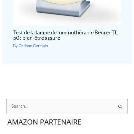
Test de la lampe de luminothérapie Beurer TL
50 : bien-être assuré
By
Corinne Germain
R
e
c
h