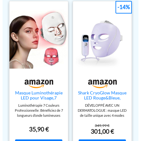
-14%
Masque Luminothérapie
Shark CryoGlow Masque
LED pour Visage,7
LED Rouge&Bleue,
Modes de Lumière avec
Luminothérapie
Luminothérapie 7 Couleurs
DÉVELOPPÉ AVEC UN
90 Perles LED,Masque
Infrarouge FW312EUPL
Professionnelle: Bénéficiez de 7
DERMATOLOGUE : masque LED
Facial Ergonomique
longueurs d’onde lumineuses
de taille unique avec 4 modes
LED,Anti-Âge Anti-Rides
adaptées à tous les types de
pour des résultats prouvés à la
Réparateur Peau,Soin de
349,99 €
peau : lumière rouge, bleue,
maison. Réduction prouvée des
la Peau Rajeunissant
35,90 €
301,00 €
jaune, verte, cyan, violette et
rougeurs et de l’acné, en 8
Anti-Acné Rechargeable
blanche. La lumière pénètre en
semaines*. TECHNOLOGIE DE
Type-C
profondeur dans l’épiderme et le
RAFRAÎCHISSEMENT