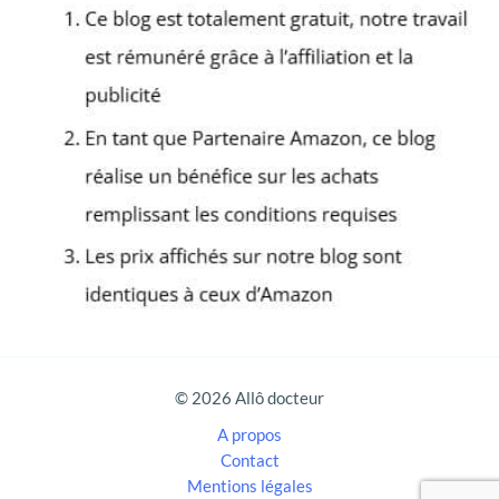
e
r
c
h
e
r
:
© 2026 Allô docteur
A propos
Contact
Mentions légales