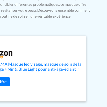
our cibler différentes problématiques, ce masque offre
et revitaliser votre peau. Découvrons ensemble comment
 routine de soin en une véritable expérience
A Masque led visage, masque de soin de la
e + Nir & Blue Light pour anti-âge/éclaircir
 masque LED de rajeunissement de la peau à
 pour le visage RB-015