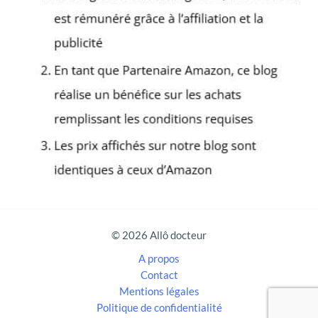
e
r
c
h
e
r
:
© 2026 Allô docteur
A propos
Contact
Mentions légales
Politique de confidentialité