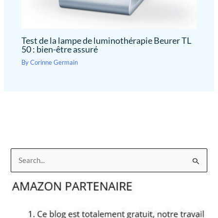
Test de la lampe de luminothérapie Beurer TL
50 : bien-être assuré
By
Corinne Germain
R
e
c
h