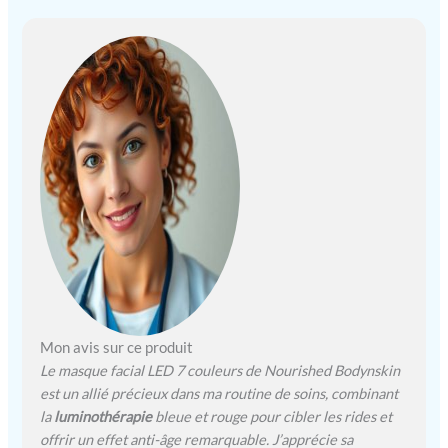
une irradiance de 35
mW/cm² Dispositif
innovant de
luminothérapie faciale :
Avec 456 LED réparties sur
114 ampoules,
stratégiquement placées
dans une base en silicone
de qualité médicale pour
cibler les zones souvent
négligées, comme les rides
du sourire et les plis au-
dessus des lèvres
Complément à la routine
de soins sans effort: Une
thérapie lumineuse rapide
de 15 à 20 minutes en bleu
Mon avis sur ce produit
et rouge peut aider à lisser
Le masque facial LED 7 couleurs de Nourished Bodynskin
les rides, équilibrer l'huile
est un allié précieux dans ma routine de soins, combinant
de la zone T, stimuler le
la
luminothérapie
bleue et rouge pour cibler les rides et
collagène, et améliorer les
offrir un effet anti-âge remarquable. J’apprécie sa