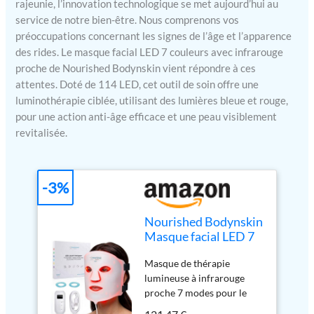
rajeunie, l’innovation technologique se met aujourd’hui au
service de notre bien-être. Nous comprenons vos
préoccupations concernant les signes de l’âge et l’apparence
des rides. Le masque facial LED 7 couleurs avec infrarouge
proche de Nourished Bodynskin vient répondre à ces
attentes. Doté de 114 LED, cet outil de soin offre une
luminothérapie ciblée, utilisant des lumières bleue et rouge,
pour une action anti-âge efficace et une peau visiblement
revitalisée.
-3%
Nourished Bodynskin
Masque facial LED 7
couleurs avec
Masque de thérapie
infrarouge proche -
lumineuse à infrarouge
Luminothérapie
proche 7 modes pour le
bleue, rouge pour le
visage : Propose sept
visage - 456 LED -