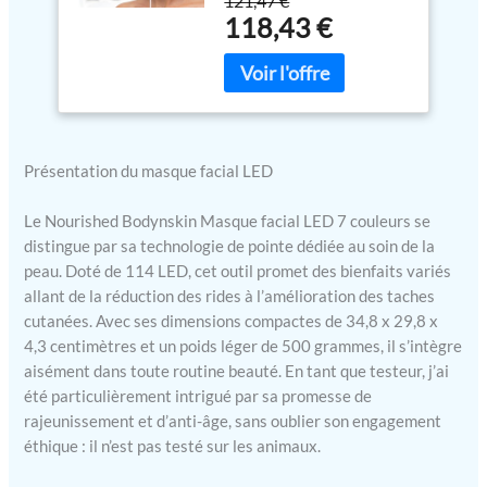
121,47 €
couleurs telles que les
Outil de soin pour les
118,43 €
lumières rouge et bleue,
rides, anti-âge
chacune ajoutée avec NIR
pour une régénération plus
profonde, offrant des LED
de haute précision avec
une irradiance de 35
Présentation du masque facial LED
mW/cm² Dispositif
innovant de
luminothérapie faciale :
Le Nourished Bodynskin Masque facial LED 7 couleurs se
Avec 456 LED réparties sur
distingue par sa technologie de pointe dédiée au soin de la
114 ampoules,
peau. Doté de 114 LED, cet outil promet des bienfaits variés
stratégiquement placées
allant de la réduction des rides à l’amélioration des taches
dans une base en silicone
cutanées. Avec ses dimensions compactes de 34,8 x 29,8 x
de qualité médicale pour
4,3 centimètres et un poids léger de 500 grammes, il s’intègre
cibler les zones souvent
aisément dans toute routine beauté. En tant que testeur, j’ai
négligées, comme les rides
été particulièrement intrigué par sa promesse de
du sourire et les plis au-
rajeunissement et d’anti-âge, sans oublier son engagement
dessus des lèvres
éthique : il n’est pas testé sur les animaux.
Complément à la routine
de soins sans effort: Une