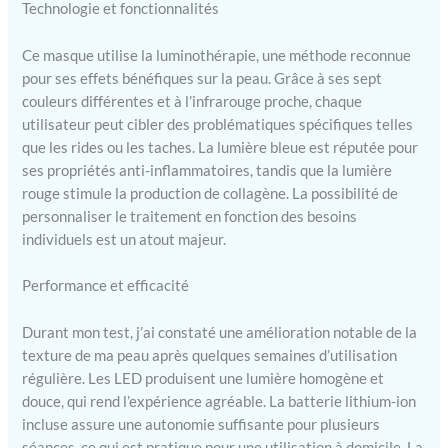
thérapie lumineuse rapide
Technologie et fonctionnalités
de 15 à 20 minutes en bleu
et rouge peut aider à lisser
Ce masque utilise la luminothérapie, une méthode reconnue
les rides, équilibrer l'huile
pour ses effets bénéfiques sur la peau. Grâce à ses sept
de la zone T, stimuler le
couleurs différentes et à l’infrarouge proche, chaque
collagène, et améliorer les
utilisateur peut cibler des problématiques spécifiques telles
signes de vieillissement, les
que les rides ou les taches. La lumière bleue est réputée pour
éruptions cutanées et le
ses propriétés anti-inflammatoires, tandis que la lumière
teint inégal Masque LED
rouge stimule la production de collagène. La possibilité de
ergonomique : Souple et
ajusté pour un régime de
personnaliser le traitement en fonction des besoins
beauté facile à domicile ou
individuels est un atout majeur.
comme outil de soin lors
de voyages ; léger avec
Performance et efficacité
télécommande
rechargeable pour le
Durant mon test, j’ai constaté une amélioration notable de la
multitâche, offrant confort
texture de ma peau après quelques semaines d’utilisation
en déplacement Idée de
régulière. Les LED produisent une lumière homogène et
cadeau de soin personnel :
douce, qui rend l’expérience agréable. La batterie lithium-ion
Masque facial élégamment
incluse assure une autonomie suffisante pour plusieurs
emballé pour vos proches
ou pour simplement
séances, ce qui est pratique pour une utilisation à domicile. La