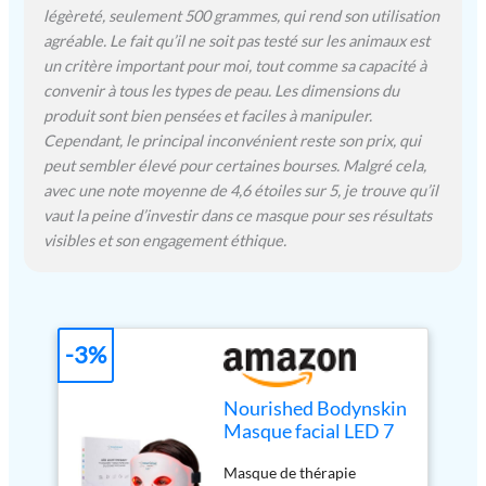
signes de vieillissement, les
légèreté, seulement 500 grammes, qui rend son utilisation
éruptions cutanées et le
agréable. Le fait qu’il ne soit pas testé sur les animaux est
teint inégal Masque LED
un critère important pour moi, tout comme sa capacité à
ergonomique : Souple et
convenir à tous les types de peau. Les dimensions du
ajusté pour un régime de
produit sont bien pensées et faciles à manipuler.
beauté facile à domicile ou
comme outil de soin lors
Cependant, le principal inconvénient reste son prix, qui
de voyages ; léger avec
peut sembler élevé pour certaines bourses. Malgré cela,
télécommande
avec une note moyenne de 4,6 étoiles sur 5, je trouve qu’il
rechargeable pour le
vaut la peine d’investir dans ce masque pour ses résultats
multitâche, offrant confort
visibles et son engagement éthique.
en déplacement Idée de
cadeau de soin personnel :
Masque facial élégamment
emballé pour vos proches
ou pour simplement
-3%
améliorer vos fournitures
d'esthéticienne ; inclut des
Nourished Bodynskin
accessoires essentiels, un
Masque facial LED 7
support 24/7, et une
couleurs avec
garantie d'un an pour une
Masque de thérapie
infrarouge proche -
tranquillité d'esprit