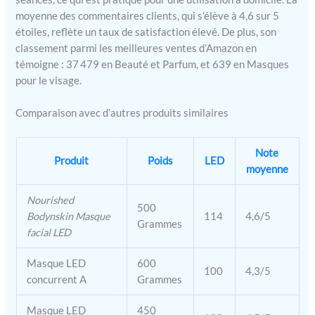
améliorer vos fournitures
moyenne des commentaires clients, qui s’élève à 4,6 sur 5
d'esthéticienne ; inclut des
étoiles, reflète un taux de satisfaction élevé. De plus, son
accessoires essentiels, un
classement parmi les meilleures ventes d’Amazon en
support 24/7, et une
témoigne : 37 479 en Beauté et Parfum, et 639 en Masques
garantie d'un an pour une
pour le visage.
tranquillité d'esprit
Comparaison avec d’autres produits similaires
Note
Produit
Poids
LED
moyenne
Nourished
500
Bodynskin Masque
114
4,6/5
Grammes
facial LED
Masque LED
600
100
4,3/5
concurrent A
Grammes
Masque LED
450