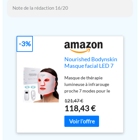
Note de la rédaction 16/20
-3%
Nourished Bodynskin
Masque facial LED 7
couleurs avec
Masque de thérapie
infrarouge proche -
lumineuse à infrarouge
Luminothérapie
proche 7 modes pour le
bleue, rouge pour le
visage : Propose sept
visage - 456 LED -
121,47 €
couleurs telles que les
Outil de soin pour les
118,43 €
lumières rouge et bleue,
rides, anti-âge
chacune ajoutée avec NIR
pour une régénération plus
profonde, offrant des LED
de haute précision avec