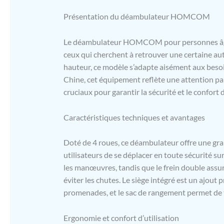
commun et 
Présentation du déambulateur HOMCOM
facilement 
cm dans 7 p
statures de
Le déambulateur HOMCOM pour personnes âgée
déambulate
ceux qui cherchent à retrouver une certaine aut
grâce aux 
hauteur, ce modèle s’adapte aisément aux besoi
freinage do
Chine, cet équipement reflète une attention part
bloquer les
dimensions 
cruciaux pour garantir la sécurité et le confort d
rangement :
Facile à mo
Caractéristiques techniques et avantages
Doté de 4 roues, ce déambulateur offre une gra
utilisateurs de se déplacer en toute sécurité su
les manœuvres, tandis que le frein double assu
éviter les chutes. Le siège intégré est un ajout
promenades, et le sac de rangement permet de 
Ergonomie et confort d’utilisation