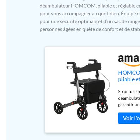
déambulateur HOMCOM, pliable et réglable en
pour vous accompagner au quotidien. Équipé de 
pour une sécurité optimale et d’un sac de rang
personnes âgées en quête de confort et de stabi
HOMCOM 
pliable e
roulettes
Structure p
rangemen
déambulate
garantir un
En outre, i
faciles Acc
utilisateur
personnes â
est égaleme