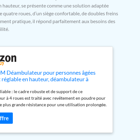
 hauteur, se présente comme une solution adaptée
quatre roues, d’un siège confortable, de doubles freins
ement pratique, il répond parfaitement aux besoins des
lité.
Déambulateur pour personnes âgées
t réglable en hauteur, déambulateur à
 avec siège, 4 roues, double frein et sac de
liable : le cadre robuste et de support de ce
t, déambulateur pour personnes âgées et
ur à 4 roues est traité avec revêtement en poudre pour
e plus grande résistance pour une utilisation prolongée.
l se plie facilement pour un rangement et un transport
essoires inclus : lorsque vous en avez besoin, les
s pourront faire une pause sur le déambulateur pour
gées grâce à leur assise pratique intégrée. Le produit
nt équipé d'un sac avant pour ranger vos objets d'usage