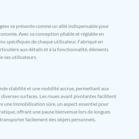
un support de bâton Hauteur réglable : vous pouvez
régler la hauteur de ce déambulateur pliable de 80 à 92
ositions différentes pour répondre aux différentes
 personnes de 1,60 m à 1,90 m de hauteur 4 roues : le
s se présente comme un allié indispensable pour
ur pour maison garantit des déplacements fluides
onomie. Avec sa conception pliable et réglable en
roues de 20 cm disponibles. Remarque : système de
ns spécifiques de chaque utilisateur. Fabriqué en
uble à tirer pour freiner ; appuyez vers le bas pour
iculière aux détails et à la fonctionnalité, éléments
 roues arrière lorsque vous êtes assis Dimensions :
totales : 64 x 75 x 80 – 92 cm. Dimensions sac de
e ses utilisateurs.
 39,5 L x 9,5 P x 32 cm. Capacité de poids: 136 kg
nter (pas d'outils nécessaires)
nde stabilité et une mobilité accrue, permettant aux
r diverses surfaces. Les roues avant pivotantes facilitent
re une immobilisation sûre, un aspect essentiel pour
 pratique, offrant une pause bienvenue lors de longues
transporter facilement des objets personnels.