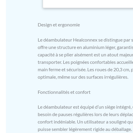
où et quand
intense sur
grandes rou
Design et ergonomie
adaptées po
antidérapan
mouvement e
Le déambulateur Healconnex se distingue par so
mais sa cap
offre une structure en aluminium léger, garantis
et compact 
capacité à se plier aisément est un atout maje
freins, pou
transporter. Les poignées confortables accueil
lorsque vou
douceur pou
main ferme et sécurisée. Les roues de 20,3 cm, 
design com
optimale, même sur des surfaces irrégulières.
âgées et réd
en tirant su
Fonctionnalités et confort
et à transp
le déambula
courses en 
Le déambulateur est équipé d’un siège intégré, 
de canne/pa
besoin de pauses régulières lors de leurs déplac
battre avec 
confort indéniable. Un utilisateur a souligné qu
fournitures
puisse sembler légèrement rigide au déballage. D
69 x 95 cm 