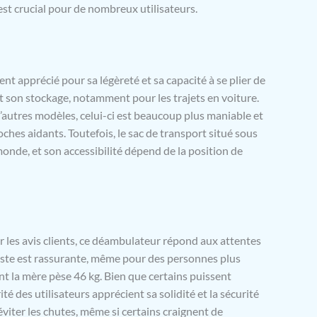
st crucial pour de nombreux utilisateurs.
ble). Cadre en aluminium robuste sans couture avec une
 charge de 136 kg. Garantie de 2 ans et service
e 24h/24, 7j/7 pour tous nos clients respectés.
 apprécié pour sa légèreté et sa capacité à se plier de
t son stockage, notamment pour les trajets en voiture.
’autres modèles, celui-ci est beaucoup plus maniable et
oches aidants. Toutefois, le sac de transport situé sous
monde, et son accessibilité dépend de la position de
 les avis clients, ce déambulateur répond aux attentes
uste est rassurante, même pour des personnes plus
t la mère pèse 46 kg. Bien que certains puissent
té des utilisateurs apprécient sa solidité et la sécurité
éviter les chutes, même si certains craignent de