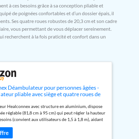
t à ces besoins grâce à sa conception pliable et
Équipé de poignées confortables et d’un dossier épais, il
ents. Ses quatre roues robustes de 20,3 cm et son cadre
laire, vous permettant de vous déplacer sereinement.
i recherchent à la fois praticité et confort dans un
ex Déambulateur pour personnes âgées -
teur pliable avec siège et quatre roues de
- Déambulateur médical avec poignées
ur Healconnex avec structure en aluminium, dispose
bles et dossier épais - Cadre en aluminium
ée réglable (81,8 cm à 95 cm) qui peut régler la hauteur
esoins (convient aux utilisateurs de 1,5 à 1,8 m), aidant
nes âgées/handicapées/patients en rééducation à
s facilement et en toute confiance, conçu avec un siège
er rembourrés, permettant de se reposer et de s'asseoir