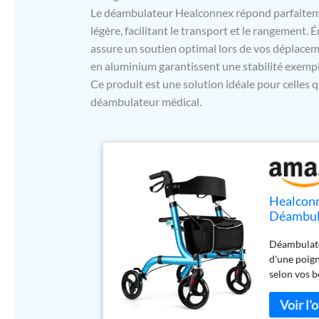
Le déambulateur Healconnex répond parfaitemen
légère, facilitant le transport et le rangement. 
assure un soutien optimal lors de vos déplacem
en aluminium garantissent une stabilité exemp
Ce produit est une solution idéale pour celles qu
déambulateur médical.
Healconn
Déambula
20,3 cm 
Déambulate
conforta
d'une poign
léger
selon vos b
les person
marcher plu
et un dossi