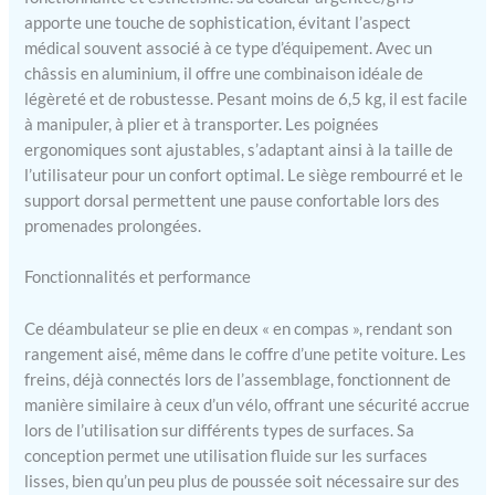
plat pour un rangement et
apporte une touche de sophistication, évitant l’aspect
un transport pratiques Le
médical souvent associé à ce type d’équipement. Avec un
déambulateur a une
châssis en aluminium, il offre une combinaison idéale de
hauteur totale de 795-905
légèreté et de robustesse. Pesant moins de 6,5 kg, il est facile
mm, une largeur totale de
à manipuler, à plier et à transporter. Les poignées
620 mm, une profondeur
ergonomiques sont ajustables, s’adaptant ainsi à la taille de
totale de 685 mm, une
largeur de siège de 300 mm
l’utilisateur pour un confort optimal. Le siège rembourré et le
et un diamètre de roue de
support dorsal permettent une pause confortable lors des
200 mm Disponible en gris
promenades prolongées.
argenté et supporte jusqu'à
100 kg (15,5 stones)
Fonctionnalités et performance
Ce déambulateur se plie en deux « en compas », rendant son
rangement aisé, même dans le coffre d’une petite voiture. Les
freins, déjà connectés lors de l’assemblage, fonctionnent de
manière similaire à ceux d’un vélo, offrant une sécurité accrue
lors de l’utilisation sur différents types de surfaces. Sa
conception permet une utilisation fluide sur les surfaces
lisses, bien qu’un peu plus de poussée soit nécessaire sur des