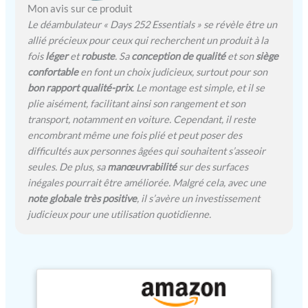
argenté et supporte jusqu'à
Mon avis sur ce produit
100 kg (15,5 stones)
Le déambulateur « Days 252 Essentials » se révèle être un
allié précieux pour ceux qui recherchent un produit à la
fois
léger
et
robuste
. Sa
conception de qualité
et son
siège
confortable
en font un choix judicieux, surtout pour son
bon rapport qualité-prix
. Le montage est simple, et il se
plie aisément, facilitant ainsi son rangement et son
transport, notamment en voiture. Cependant, il reste
encombrant même une fois plié et peut poser des
difficultés aux personnes âgées qui souhaitent s’asseoir
seules. De plus, sa
manœuvrabilité
sur des surfaces
inégales pourrait être améliorée. Malgré cela, avec une
note globale très positive
, il s’avère un investissement
judicieux pour une utilisation quotidienne.