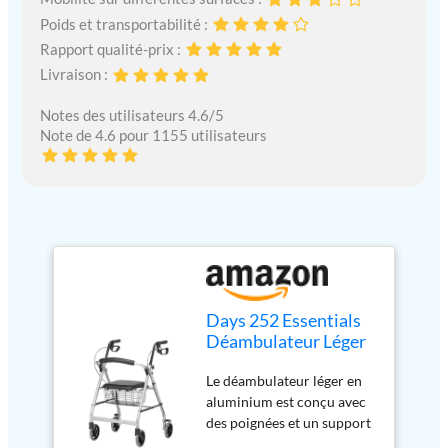
Poids et transportabilité :
Rapport qualité-prix :
Livraison :
Notes des utilisateurs 4.6/5
Note de 4.6 pour 1155 utilisateurs
Days 252 Essentials
Déambulateur Léger
à Roues, Marcheur
Le déambulateur léger en
Pliable à Quatre
aluminium est conçu avec
Roues avec Siège
des poignées et un support
Rembourré, Support
dorsal réglables pour
Dorsal, Poignées