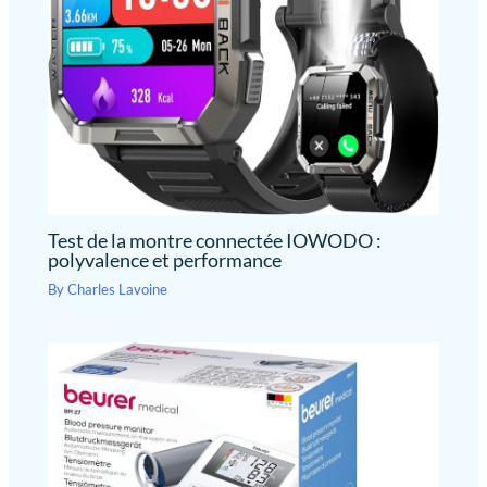
à assembler】Les aides à la
marche sont livrées avec un
mode d’emploi détaillé et des
vidéos d’instructions de
montage, vous permettant de les
assembler facilement en 10
minutes. VOCIC offre un droit de
retour sans souci et un échange
d'accessoires.
Test de la montre connectée IOWODO :
polyvalence et performance
By
Charles Lavoine