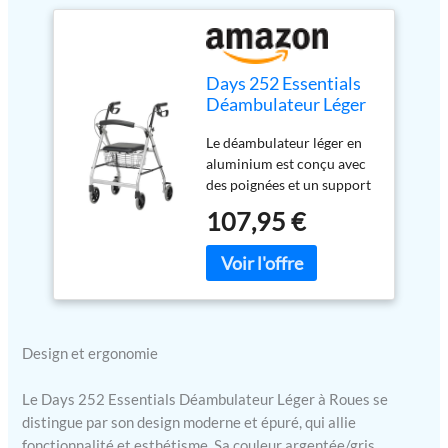
Days 252 Essentials
Déambulateur Léger
à Roues, Marcheur
Le déambulateur léger en
Pliable à Quatre
aluminium est conçu avec
Roues avec Siège
des poignées et un support
Rembourré, Support
dorsal réglables pour
Dorsal, Poignées
107,95 €
répondre aux besoins de
Ergonomiques,
chaque utilisateur Le
Panier de Siège et Sac
déambulateur est idéal
de Transport,
pour les personnes à
Argenté/Gris
mobilité réduite qui ont
besoin d'une aide
supplémentaire pour
Design et ergonomie
marcher Équipé d'un siège
rembourré, d'un dossier
Le Days 252 Essentials Déambulateur Léger à Roues se
rembourré et d'un panier
distingue par son design moderne et épuré, qui allie
de rangement, il se plie à
fonctionnalité et esthétisme. Sa couleur argentée/gris