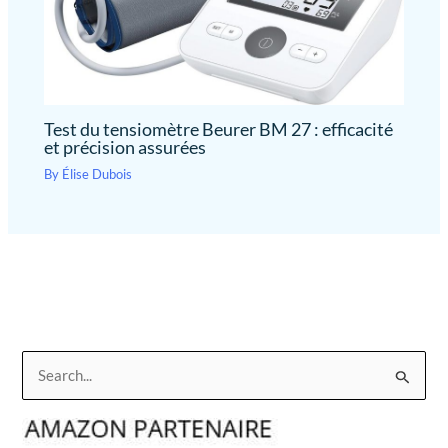
Test du tensiomètre Beurer BM 27 : efficacité
et précision assurées
By
Élise Dubois
R
e
c