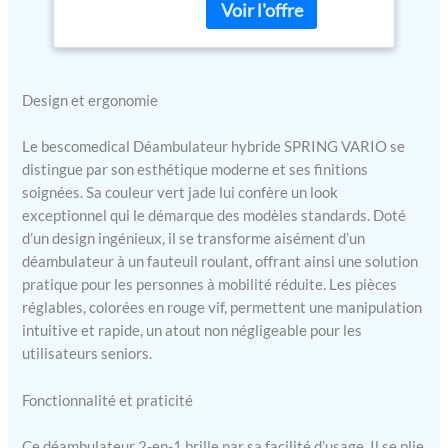
roulant. Il convient à toute
Rollator fauteuil
personne que la station
roulant ergonomique
debout prolongée fatigue
– Modèle S Vert jade
particulièrement. Pratique,
ses reposes-pieds sont
Design et ergonomie
amovibles. LÉGER &
STABLE – Fabriqué en
Le bescomedical Déambulateur hybride SPRING VARIO se
aluminium, ce
distingue par son esthétique moderne et ses finitions
déambulateur 4 roues
soignées. Sa couleur vert jade lui confère un look
combine légèreté et
exceptionnel qui le démarque des modèles standards. Doté
solidité. Il ne pèse que 7,7
d’un design ingénieux, il se transforme aisément d’un
kg (sans accessoire) mais
supporte une charge de
déambulateur à un fauteuil roulant, offrant ainsi une solution
136 kg max. Il est idéal
pratique pour les personnes à mobilité réduite. Les pièces
pour les seniors ou les
réglables, colorées en rouge vif, permettent une manipulation
personnes atteintes de SEP.
intuitive et rapide, un atout non négligeable pour les
HAUTEUR RÉGLABLE –
utilisateurs seniors.
Les poignées de l'aide à la
mobilité sont réglables en
Fonctionnalité et praticité
hauteur (de 83 à 91,5 cm),
offrant une meilleure
Ce déambulateur 2-en-1 brille par sa facilité d’usage. Il se plie