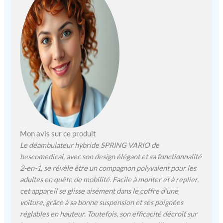
aluminium, ce
déambulateur 4 roues
combine légèreté et
solidité. Il ne pèse que 7,7
kg (sans accessoire) mais
supporte une charge de
136 kg max. Il est idéal
pour les seniors ou les
personnes atteintes de SEP.
HAUTEUR RÉGLABLE –
Les poignées de l'aide à la
mobilité sont réglables en
hauteur (de 83 à 91,5 cm),
Mon avis sur ce produit
offrant une meilleure
Le déambulateur hybride SPRING VARIO de
posture de marche. Elles
bescomedical, avec son design élégant et sa fonctionnalité
permettent également à
2-en-1, se révèle être un compagnon polyvalent pour les
l'accompagnateur de
adultes en quête de mobilité. Facile à monter et à replier,
confortablement pousser
cet appareil se glisse aisément dans le coffre d’une
l'utilisateur du siège
roulant. TRÈS MANIABLE
voiture, grâce à sa bonne suspension et ses poignées
– Les petits obstacles ne
réglables en hauteur. Toutefois, son efficacité décroît sur
sont pas un problème,