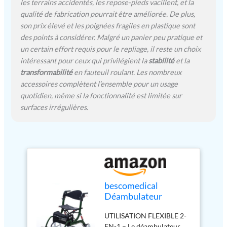
les terrains accidentés, les repose-pieds vacillent, et la
grâce aux aides au
qualité de fabrication pourrait être améliorée. De plus,
basculement situées au
son prix élevé et les poignées fragiles en plastique sont
niveau des roues arrière du
des points à considérer. Malgré un panier peu pratique et
déambulateur chaise
un certain effort requis pour le repliage, il reste un choix
roulante. Les pneus en
intéressant pour ceux qui privilégient la
stabilité
et la
caoutchouc et les
transformabilité
en fauteuil roulant. Les nombreux
suspensions le rendent
accessoires complètent l’ensemble pour un usage
idéal à utiliser en extérieur.
LIVRAISON – Rollator
quotidien, même si la fonctionnalité est limitée sur
hybride 2-en-1 se
surfaces irrégulières.
transformant en fauteuil
roulant d'appoint SPRING
VARIO Modèle S Vert jade.
Contenu : 1x déambulateur
en aluminium ; 1x filet de
transport. Le modèle S
convient aux personnes
bescomedical
mesurant moins de 1,60 m.
Déambulateur
hybride SPRING
UTILISATION FLEXIBLE 2-
VARIO –
EN-1 – Le déambulateur