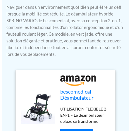
Naviguer dans un environnement quotidien peut être un défi
lorsque la mobilité est réduite. Le déambulateur hybride
SPRING VARIO de bescomedical, avec sa conception 2-en-1,
combine les fonctionnalités d’un rollator ergonomique et d’un
fauteuil roulant léger. Ce modèle, en vert jade, offre une
solution élégante et pratique, vous permettant de retrouver
liberté et indépendance tout en assurant confort et sécurité
lors de vos déplacements.
bescomedical
Déambulateur
hybride SPRING
UTILISATION FLEXIBLE 2-
VARIO –
EN-1 – Le déambulateur
Déambulateur léger
deluxe se transforme
2-en-1 transformable
facilement en fauteuil
en chaise roulante –