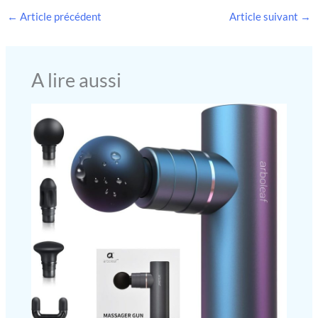
déambulateur/fauteuil roulant 2
main lorsqu'il promène, par exemple, son petit-fils ou son chien
←
Article précédent
Article suivant
→
en 1 mesure 74,9 cm (L) × 70,1 cm
AVEC SAC DE COURSES : Le déambulateur senior Coliseo
(l) monté et se plie à 51,1 cm (L) ×
est doté d'un sac à provisions amovible et détachable, qui est
70,1 cm (l). Avec seulement 10 kg,
imperméable, lavable et peut contenir jusqu'à 5 kg
ce rollator pliable avec fonction
MOBICLINIC S.L. est un fabricant leader de mobilier clinique et
fauteuil roulant reste léger et
A lire aussi
hospitalier, d'aides techniques et d'orthopédie, offrant la
facile à ranger. Dimensions de
meilleure qualité et fiabilité à ses clients depuis 1985. Pour
l’assise : 46,5 cm (l) × 36,6 cm (P) ×
consulter leur catalogue complet, cliquez sur le mot bleu
52,6 cm (H). Sécurité maximale
Mobiclinic à côté du titre du produit
en déplacement – contrôle total:
Les poignées ergonomiques
réduisent la pression sur les
mains, même en cas d’utilisation
prolongée. Vous pouvez freiner
de manière contrôlée en
marchant ; en position assise, le
système de double frein assure
un verrouillage fiable. Votre
fauteuil roulant et déambulateur
2 en 1 vous offre ainsi stabilité,
sécurité et confiance à chaque
déplacement. Tout à portée de
main à tout moment: Pour les
courses, les promenades ou les
sorties, rangez vos effets
personnels en toute sécurité
dans le panier amovible. Un
porte-canne et un porte-gobelet