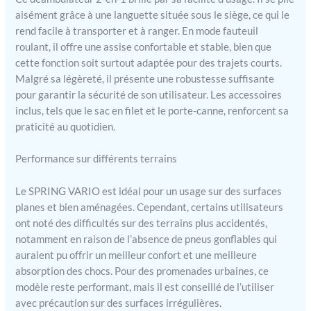
posture de marche. Elles
aisément grâce à une languette située sous le siège, ce qui le
permettent également à
l'accompagnateur de
rend facile à transporter et à ranger. En mode fauteuil
confortablement pousser
roulant, il offre une assise confortable et stable, bien que
l'utilisateur du siège
cette fonction soit surtout adaptée pour des trajets courts.
roulant. TRÈS MANIABLE
Malgré sa légèreté, il présente une robustesse suffisante
– Les petits obstacles ne
pour garantir la sécurité de son utilisateur. Les accessoires
sont pas un problème,
inclus, tels que le sac en filet et le porte-canne, renforcent sa
grâce aux aides au
praticité au quotidien.
basculement situées au
niveau des roues arrière du
Performance sur différents terrains
déambulateur chaise
roulante. Les pneus en
caoutchouc et les
Le SPRING VARIO est idéal pour un usage sur des surfaces
suspensions le rendent
planes et bien aménagées. Cependant, certains utilisateurs
idéal à utiliser en extérieur.
ont noté des difficultés sur des terrains plus accidentés,
LIVRAISON – Rollator
notamment en raison de l’absence de pneus gonflables qui
hybride 2-en-1 se
auraient pu offrir un meilleur confort et une meilleure
transformant en fauteuil
absorption des chocs. Pour des promenades urbaines, ce
roulant d'appoint SPRING
modèle reste performant, mais il est conseillé de l’utiliser
VARIO Modèle S Vert jade.
avec précaution sur des surfaces irrégulières.
Contenu : 1x déambulateur