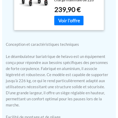
roues pour charges
kg, le déambulateur lourd
lourdes en aluminium
239,90 €
Helavo est l'un des
- Supporte jusqu'à
déambulateurs en
226 kg
aluminium les plus stables
du marché. Le
déambulateur possède une
assise extra large et
spacieuse et la distance
Conception et caractéristiques techniques
entre les poignées est de 57
cm. ADAPTABILITÉ
Le déambulateur bariatrique de helavo est un équipement
INDIVIDUELLE - En plus
conçu pour répondre aux besoins spécifiques des personnes
des poignées réglables en
de forte corpulence. Fabriqué en aluminium, il associe
hauteur, l'assise et la
légèreté et robustesse. Ce modèle est capable de supporter
position du dossier de ce
jusqu’à 226 kg, ce qui le rend particulièrement adapté aux
déambulateur sont
utilisateurs nécessitant une structure solide et sécurisée.
également réglables en
D’une grande largeur, il offre un siège réglable en hauteur,
hauteur. L'assise est
permettant un confort optimal pour les pauses lors de la
réglable en hauteur entre
marche.
53 et 58 cm et les poignées
sont réglables en hauteur
entre 84 et 99 cm. PACK
Facilité de montage et de pliage