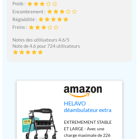
Poids :
Encombrement :
Réglabilité :
Freins :
Notes des utilisateurs 4.6/5
Note de 4.6 pour 724 utilisateurs
HELAVO
déambulateur extra
large avec grand siège
EXTREMEMENT STABLE
réglable en hauteur -
ET LARGE - Avec une
Rollator pliable à 4
charge maximale de 226
roues pour charges