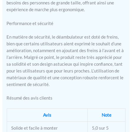
ET FACILITÉ DE MISE EN
besoins des personnes de grande taille, offrant ainsi une
PLACE - Tous nos
expérience de marche plus ergonomique.
déambulateurs sont livrés
en standard avec une
Performance et sécurité
garantie d'un an, qui peut
même être prolongée
En matière de sécurité, le déambulateur est doté de freins,
jusqu'à trois ans. Nous
bien que certains utilisateurs aient exprimé le souhait d’une
offrons une assistance
amélioration, notamment en ajoutant des freins à l’avant et à
24h/24 et 7j/7 et une
l’arrière. Malgré ce point, le produit reste très apprécié pour
grande disponibilité des
pièces de rechange. Pour
sa solidité et son design astucieux qui inspire confiance, tant
faciliter le montage du
pour les utilisateurs que pour leurs proches. L’utilisation de
rollator, une description
matériaux de qualité et une conception robuste renforcent le
détaillée du montage ainsi
sentiment de sécurité.
qu'une vidéo d'instructions
sont jointes à la livraison.
Résumé des avis clients
Avis
Note
Solide et facile à monter
5,0 sur 5