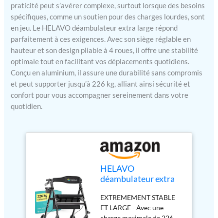
praticité peut s’avérer complexe, surtout lorsque des besoins
spécifiques, comme un soutien pour des charges lourdes, sont
en jeu. Le HELAVO déambulateur extra large répond
parfaitement à ces exigences. Avec son siège réglable en
hauteur et son design pliable à 4 roues, il offre une stabilité
optimale tout en facilitant vos déplacements quotidiens.
Conçu en aluminium, il assure une durabilité sans compromis
et peut supporter jusqu’à 226 kg, alliant ainsi sécurité et
confort pour vous accompagner sereinement dans votre
quotidien.
HELAVO
déambulateur extra
large avec grand siège
EXTREMEMENT STABLE
réglable en hauteur -
ET LARGE - Avec une
Rollator pliable à 4
charge maximale de 226