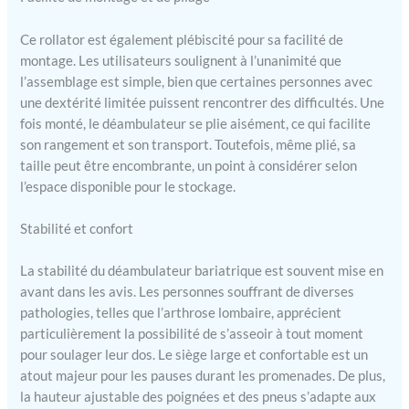
ALL-IN-ONE - Le
déambulateur lourd est
Ce rollator est également plébiscité pour sa facilité de
équipé d'un dossier extra
montage. Les utilisateurs soulignent à l’unanimité que
large et rembourré, d'un
l’assemblage est simple, bien que certaines personnes avec
porte-canne, d'un
une dextérité limitée puissent rencontrer des difficultés. Une
marchepied et de poignées
fois monté, le déambulateur se plie aisément, ce qui facilite
ergonomiques. Il dispose
son rangement et son transport. Toutefois, même plié, sa
également d'un panier de
taille peut être encombrante, un point à considérer selon
transport très spacieux
sous l'assise. SÉCURITÉ
l’espace disponible pour le stockage.
SUR TOUTES LES
SURFACES - Les grandes
Stabilité et confort
roues de 8" assurent un
roulement très silencieux
La stabilité du déambulateur bariatrique est souvent mise en
et un grand confort sur
avant dans les avis. Les personnes souffrant de diverses
toutes les surfaces. De
pathologies, telles que l’arthrose lombaire, apprécient
plus, le déambulateur
particulièrement la possibilité de s’asseoir à tout moment
dispose d'un système de
pour soulager leur dos. Le siège large et confortable est un
freinage facile à utiliser
atout majeur pour les pauses durant les promenades. De plus,
avec frein de
stationnement. GARANTIE
la hauteur ajustable des poignées et des pneus s’adapte aux