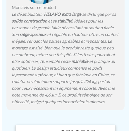
ALL-IN-ONE - Le
déambulateur lourd est
Mon avis sur ce produit
équipé d'un dossier extra
Le déambulateur
HELAVO extra large
se distingue par sa
large et rembourré, d'un
solide construction
et sa
stabilité
, idéales pour les
porte-canne, d'un
personnes de grande taille nécessitant un soutien fiable.
marchepied et de poignées
Son
siège spacieux
et réglable en hauteur offre un confort
ergonomiques. Il dispose
inégalé, rendant les pauses agréables et reposantes. Le
également d'un panier de
montage est aisé, bien que le produit reste quelque peu
transport très spacieux
encombrant, même une fois plié. Si les freins pourraient
sous l'assise. SÉCURITÉ
être optimisés, l’ensemble reste
maniable
et pratique au
SUR TOUTES LES
SURFACES - Les grandes
quotidien. Le design astucieux compense le poids
roues de 8" assurent un
légèrement supérieur, et bien que fabriqué en Chine, ce
roulement très silencieux
rollator en aluminium supporte jusqu’à 226 kg, parfait
et un grand confort sur
pour ceux nécessitant un équipement robuste. Avec une
toutes les surfaces. De
note moyenne de 4,6 sur 5, ce produit témoigne de son
plus, le déambulateur
efficacité, malgré quelques inconvénients mineurs.
dispose d'un système de
freinage facile à utiliser
avec frein de
stationnement. GARANTIE
ET FACILITÉ DE MISE EN