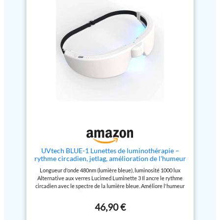
vision libre et portez-les même
lentilles de contact, vous pourrez
par-dessus des lunettes de vue.
utiliser la Luminette sans que
Réglages d’intensité & confort :
cela n'affecte votre vision ou
monture légère et appuis doux
votre confort ÉQUIVALENT À
pour un port quotidien agréable;
UNE LAMPE DE 10 000 LUX: La
éclairage homogène pour une
lumière émise est une lumière
expérience confortable. (inspiré
blanche enrichie en bleu.
des meilleures pratiques de la
L’appareil offre 3 intensités
catégorie). Recharge USB-C &
lumineuses (500, 1.000 et 1.500
utilisation simple : démarrage
lux). Un essai clinique
immédiat, arrêt en fin de session;
indépendant a démontré que la
manuel FR inclus pour une prise
Luminette est aussi efficace
en main rapide. Dimensions
qu’une lampe de 10.000 lux
extérieures (L/H/P) 185*165*15
VERSION 2024 MISE À JOUR –
mm Poids net 65 g Longueur
Les lunettes sont de taille
d'onde maximale Lumière bleue :
unique, avec des branches
480 nm / Lumière blanche : 470
flexibles qui peuvent être
nm Intensité lumineuse Lumière
ajustées à toutes les tailles de
bleue : 600 lux / Lumière blanche
tête. Cette dernière édition
UVtech BLUE-1 Lunettes de luminothérapie –
: 1500 lux Batterie rechargeable
comprend un câble de charge
rythme circadien, jetlag, amélioration de l'humeur
intégrée en polymère de lithium
USB-C et une nouvelle batterie
Longueur d'onde 480nm (lumière bleue), luminosité 1000 lux
3,7 V 280 mAh Durée
au lithium longue durée, offrant
Alternative aux verres Lucimed Luminette 3 Il ancre le rythme
d'utilisation maximale Lumière
10 à 15 séances de
circadien avec le spectre de la lumière bleue. Améliore l'humeur
bleue : 2 h / Lumière blanche : 1,5
luminothérapie par charge pour
et aide à se débarrasser plus rapidement de la somnolence.
h Exigences relatives au
plus de liberté et de confort. SÛR
Convient pour surmonter ce que l'on appelle le décalage horaire
chargeur USB DC 5 V 1 A
ET CERTIFIÉ: La Luminette est
46,90 €
(différences horaires pendant le voyage). Appareil léger, portable
(adaptateur non fourni)
fabriquée en Belgique et est
et pliable. Batterie au lithium intégrée, pas de charge fréquente
utilisée en toute sécurité par