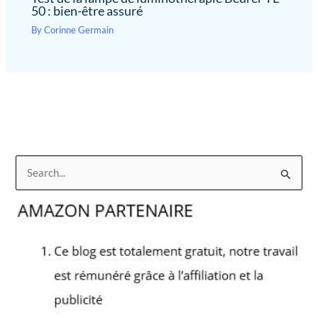
50 : bien-être assuré
By
Corinne Germain
R
e
c
h
e
r
c