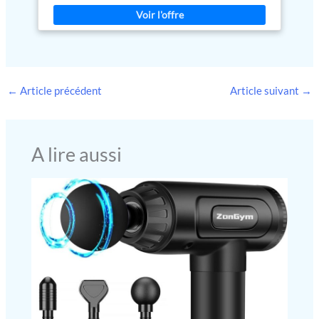
requise, charge avec un adaptateur USB-C standard (non inclus)
plus de 60 000 utilisateurs
Convient à toutes les tailles et formes de visage, convient
depuis 2006. La Luminette est
également aux enfants. Peut être utilisé avec des lunettes et des
certifiée "sans risque" selon la
lentilles de contact, mesure du temps en 15, 30 et 45 minutes
norme européenne IEC 62471
sur la sécurité photobiologique
←
Article précédent
Article suivant
→
A lire aussi