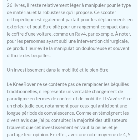
une capacité de charge de
26 livres, il reste relativement léger à manipuler pour le type
113 kg et est recommandé
de matériau et la robustesse qu’il propose. Ce scooter
pour les personnes
orthopédique est également parfait pour les déplacements en
mesurant entre 152 et 193
extérieur et peut être plié pour un rangement compact dans
cm.
le coffre d’une voiture, comme un Rav4, par exemple. À noter,
pour les personnes ayant subi une intervention chirurgicale,
ce produit leur évite la manipulation douloureuse et souvent
difficile des béquilles.
Un investissement dans la mobilité et le bien-être
Le KneeRover ne se contente pas de remplacer les béquilles
traditionnelles, il représente un véritable changement de
paradigme en termes de confort et de mobilité. Il s’avère être
un choix judicieux, notamment pour ceux qui anticipent une
longue période de convalescence. Comme en témoignent les
divers avis que j’ai pu consulter, la majorité des utilisateurs
trouvent que cet investissement en vaut la peine, et je
partage leur opinion. En effet, avec une note moyenne de 4, 5