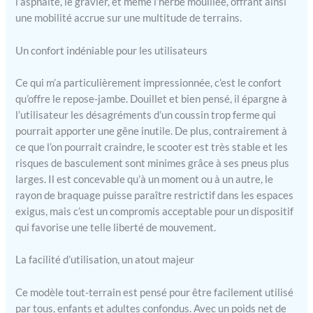
l’asphalte, le gravier, et même l’herbe mouillée, offrant ainsi
direction avancé à tirants,
une mobilité accrue sur une multitude de terrains.
comme on en trouve dans
les voitures, ainsi que d'un
Un confort indéniable pour les utilisateurs
système de frein à tambour
fiable. Équipé d'un repose-
Ce qui m’a particulièrement impressionnée, c’est le confort
genoux entièrement
réglable et d'un guidon
qu’offre le repose-jambe. Douillet et bien pensé, il épargne à
avec un mécanisme de
l’utilisateur les désagréments d’un coussin trop ferme qui
pliage simple et de haute
pourrait apporter une gêne inutile. De plus, contrairement à
qualité pour un transport
ce que l’on pourrait craindre, le scooter est très stable et les
et un rangement faciles du
risques de basculement sont minimes grâce à ses pneus plus
déambulateur de genou.
larges. Il est concevable qu’à un moment ou à un autre, le
Les poignées sont en
rayon de braquage puisse paraître restrictif dans les espaces
caoutchouc facile à
exigus, mais c’est un compromis acceptable pour un dispositif
nettoyer. Cadre léger mais
qui favorise une telle liberté de mouvement.
robuste avec une
résistance et une stabilité
sans précédent pour un
La facilité d’utilisation, un atout majeur
déambulateur de genou. Le
déambulateur de genou
Ce modèle tout-terrain est pensé pour être facilement utilisé
tout terrain KneeRover a
par tous, enfants et adultes confondus. Avec un poids net de