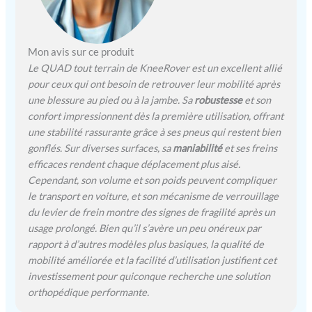
d'un mécanisme de
direction avancé à tirants,
comme on en trouve dans
les voitures, ainsi que d'un
Mon avis sur ce produit
système de frein à tambour
Le QUAD tout terrain de KneeRover est un excellent allié
fiable. Équipé d'un repose-
pour ceux qui ont besoin de retrouver leur mobilité après
genoux entièrement
une blessure au pied ou à la jambe. Sa
robustesse
et son
réglable et d'un guidon
confort impressionnent dès la première utilisation, offrant
avec un mécanisme de
une stabilité rassurante grâce à ses pneus qui restent bien
pliage simple et de haute
qualité pour un transport
gonflés. Sur diverses surfaces, sa
maniabilité
et ses freins
et un rangement faciles du
efficaces rendent chaque déplacement plus aisé.
déambulateur de genou.
Cependant, son volume et son poids peuvent compliquer
Les poignées sont en
le transport en voiture, et son mécanisme de verrouillage
caoutchouc facile à
du levier de frein montre des signes de fragilité après un
nettoyer. Cadre léger mais
usage prolongé. Bien qu’il s’avère un peu onéreux par
robuste avec une
rapport à d’autres modèles plus basiques, la qualité de
résistance et une stabilité
mobilité améliorée et la facilité d’utilisation justifient cet
sans précédent pour un
investissement pour quiconque recherche une solution
déambulateur de genou. Le
orthopédique performante.
déambulateur de genou
tout terrain KneeRover a