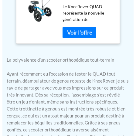
déambulateur de
Le KneeRover QUAD
genou robuste,
représente la nouvelle
scooter orthopédique
génération de
pour genou utilisé
déambulateurs de genou
pour les blessures au
avec un confort, une
pied, au bas de la
stabilité et une liberté de
jambe ou à la cheville,
mouvement ultimes sur
remplacement des
n'importe quel terrain.
béquilles
Équipé de QUATRE pneus
La polyvalence d’un scooter orthopédique tout-terrain
pneumatiques de 30 cm de
diamètre, une première
Ayant récemment eu l’occasion de tester le QUAD tout
dans l'industrie, le
terrain, déambulateur de genou robuste de KneeRover, je suis
KneeRover QUAD est
ravie de partager avec vous mes impressions sur ce produit
adapté pour traverser
très innovant. Dès sa réception, l’assemblage s’est révélé
n'importe quel terrain.
être un jeu d’enfant, même sans instructions spécifiques.
Stabilité et contrôle
maximum lors des
Cette trottinette à genou s’est montrée très robuste et bien
manœuvres : ces
conçue, ce qui est un atout majeur pour un produit destiné à
déambulateurs de genoux
remplacer les béquilles traditionnelles. Grâce à ses pneus
orientables sont équipés
gonflés, ce scooter orthopédique traverse aisément
d'un mécanisme de