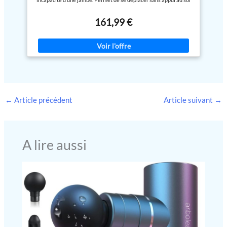
offrir une plus grande stabilité
divers terrains. Pliage et
tout en maintenant la jambe sur un support confortable et
aux personnes ayant des
rangement faciles : cette
sécurisé CONFORT OPTIMAL DU GENOU : Trottinette
problèmes d'équilibre.
genouillère pour chirurgie du
161,99 €
orthopédique avec coussin repose-genou ergonomique (20 x 36
RECOMMANDÉ POUR : les
pied présente une conception
cm), réglable en hauteur, permettant de maintenir la jambe pliée
personnes qui se remettent
pliable et détachable, ce qui la
sans pression excessive, idéal en cas de blessure, entorse ou
d'une blessure ou d'une
rend facile à ranger et à
convalescence STRUCTURE LÉGÈRE ET ROBUSTE :
opération au pied, à la cheville
transporter. Il peut être
Déambulateur en acier résistant, poids maîtrisé de 10,2 kg et
ou au mollet, ainsi que les
rapidement plié dans une taille
capacité maximale de 136 kg, offrant une excellente durabilité et
personnes qui n'ont aucun
compacte pour un rangement
une maniabilité optimale pour un usage quotidien prolongé
membre en dessous du genou.
pratique dans le coffre de la
RÉGLAGES PERSONNALISÉS : Hauteur ajustable de 91 à 106 cm
Poids maximum de l'utilisateur :
voiture, offrant ainsi une plus
et support genou modulable (48,5 à 59 cm), ce déambulateur
136 kg.
grande commodité pour les
s’adapte à différentes morphologies pour un confort sur mesure
←
Article précédent
Article suivant
→
voyages. Sécurité à chaque
et une posture ergonomique lors des déplacements PLIABLE ET
trajet : équipée d'un guidon
PRATIQUE : Déambulateur repose-genou pliable avec
facile à saisir et d'un double
dimensions compactes, facile à transporter et à ranger, idéal pour
système de freinage arrière, la
les déplacements extérieurs, les voyages ou un stockage
trottinette robuste en acier au
simplifié à domicile
A lire aussi
carbone VEVOR donne la priorité
à la sécurité et au contrôle.
Activez simplement les freins à
main au niveau du guidon pour
un arrêt rapide et un contrôle
sans effort du rouleau,
garantissant ainsi un voyage sûr
et confortable.