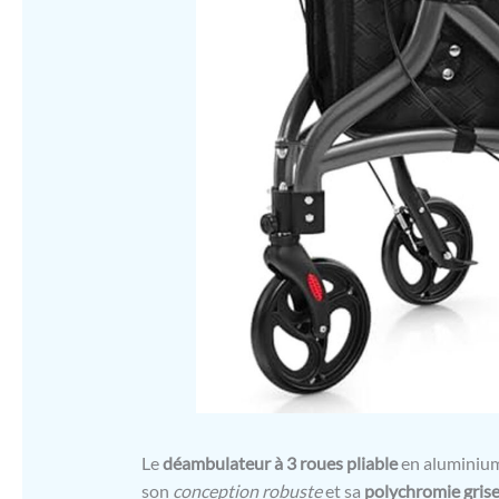
Le
déambulateur à 3 roues pliable
en aluminium
son
conception robuste
et sa
polychromie grise