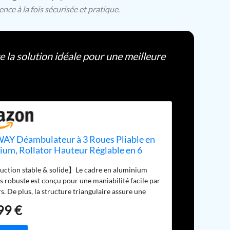
ence à la fois sécurisée et pratique
.
e la solution idéale pour une meilleure
Y Déambulateur à 3 Roues Pliable en
ium, Rollator Hauteur Réglable en 6
x avec Panier de Rangement Charge
ction stable & solide】Le cadre en aluminium
 pour Personnes Âgées, Intérieur &
s robuste est conçu pour une maniabilité facile par
ur (Gris)
rs. De plus, la structure triangulaire assure une
fiable. Poids net : 5,5 kg. Poids utilisateur max : 136
99 €
ndes roues pour diverses surfaces】Ce
teur est équipé de roues antidérapantes,