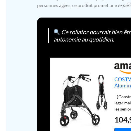
personnes âgées, ce produit promet une
expéri
Ce rollator pourrait bien êtr
autonomie au quotidien.
COSTWA
Alumin
Niveau
【Constru
136KG,
léger mai
Extérie
les senio
stabilité 
104,
kg. 【Gra
déambula