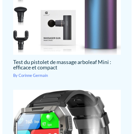
facilement mesurer les niveaux
de SpO2 et de la fréquence
cardiaque après avoir fait du
parachute, couru, nagé, skié,
grimpé, ou au réveil et plus
encore.
Test du pistolet de massage arboleaf Mini :
efficace et compact
By
Corinne Germain