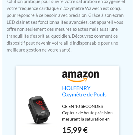
solution pratique pour suivre votre saturation en oxygène et
votre fréquence cardiaque ? L’oxymètre Wawech est conçu
pour répondre à ce besoin avec précision. Grâce à son écran
LED clair et ses fonctionnalités avancées, cet appareil vous
offre non seulement des mesures exactes mais aussi une
tranquillité d’esprit au quotidien. Découvrez comment ce
dispositif peut devenir votre allié indispensable pour une
meilleure gestion de votre santé.
HOLFENRY
Oxymètre de Pouls
Professionnel,
CE EN 10 SECONDES
Saturomètre de
Capteur de haute précision
Doigt, Moniteur
mesurant la saturation en
SpO2 et Fréquence
oxygène (SpO2) avec une
Cardiaque (PR), Écran
15,99 €
exactitude de ±2% (plage
OLED avec Indice de