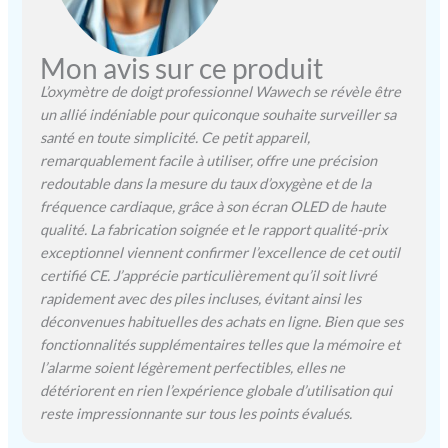
de fonction permettant de
basculer entre l'affichage
PR et l'Indice de Perfusion
Mon avis sur ce produit
(PI) pour une analyse
avanc￩e. CONFORTABLE
L’oxymètre de doigt professionnel Wawech se révèle être
ET ANTID￉RAPANT
un allié indéniable pour quiconque souhaite surveiller sa
Design ergonomique avec
santé en toute simplicité. Ce petit appareil,
trou en caoutchouc
remarquablement facile à utiliser, offre une précision
antidérapant pour un
redoutable dans la mesure du taux d’oxygène et de la
maintien optimal du doigt.
fréquence cardiaque, grâce à son écran OLED de haute
Silicone médical doux et
qualité. La fabrication soignée et le rapport qualité-prix
hypoallergénique
exceptionnel viennent confirmer l’excellence de cet outil
garantissant un confort
certifié CE. J’apprécie particulièrement qu’il soit livré
maximal lors des mesures,
sans douleur ni g￪ne.
rapidement avec des piles incluses, évitant ainsi les
ÉCONOMIE D'ÉNERGIE
déconvenues habituelles des achats en ligne. Bien que ses
AVEC ARRÊT
fonctionnalités supplémentaires telles que la mémoire et
AUTOMATIQUE Fonction
l’alarme soient légèrement perfectibles, elles ne
d'arrêt automatique
détériorent en rien l’expérience globale d’utilisation qui
intelligent après inactivité
reste impressionnante sur tous les points évalués.
pour prolonger la durée de
vie des piles.