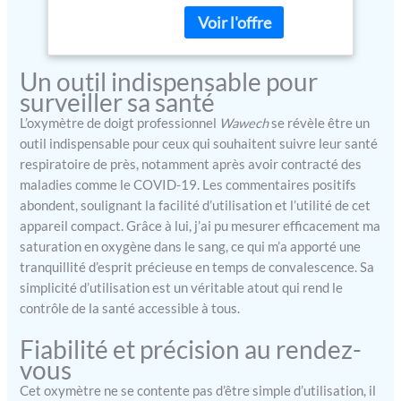
70-100%) et la fréquence
Perfusion (PI),
cardiaque (PR) de 25-250
Mesure Rapide 10
bpm (±2 bpm). Résultats
Secondes, avec
fiables en moins de 13
Cordon et Piles
Un outil indispensable pour
secondes pour un suivi
surveiller sa santé
santé quotidien de niveau.
ÉCRAN OLED MULTI-
L’oxymètre de doigt professionnel
Wawech
se révèle être un
DIRECTIONNEL AVEC
outil indispensable pour ceux qui souhaitent suivre leur santé
INDICE DE PERFUSION
respiratoire de près, notamment après avoir contracté des
(PI) Affichage OLED
maladies comme le COVID-19. Les commentaires positifs
couleur haute définition
abondent, soulignant la facilité d’utilisation et l’utilité de cet
lisible dans l'obscurité.
appareil compact. Grâce à lui, j’ai pu mesurer efficacement ma
Affiche SpO2, fréquence
saturation en oxygène dans le sang, ce qui m’a apporté une
cardiaque, histogramme
tranquillité d’esprit précieuse en temps de convalescence. Sa
d'intensité du pouls et
simplicité d’utilisation est un véritable atout qui rend le
plethysmogramme. Bouton
contrôle de la santé accessible à tous.
de fonction permettant de
basculer entre l'affichage
Fiabilité et précision au rendez-
PR et l'Indice de Perfusion
vous
(PI) pour une analyse
avanc￩e. CONFORTABLE
Cet oxymètre ne se contente pas d’être simple d’utilisation, il