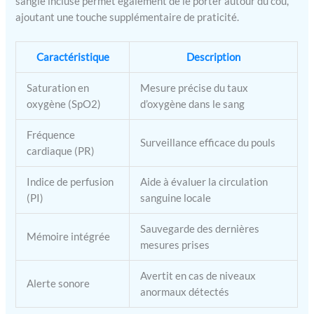
sangle incluse permet également de le porter autour du cou,
D'APPLICATIONS
ajoutant une touche supplémentaire de praticité.
Convient aux adultes,
personnes âgées, sportifs.
Idéal pour le suivi à
Caractéristique
Description
domicile, le sport, les
voyages en altitude et
Saturation en
Mesure précise du taux
l'aviation. Manuel
oxygène (SpO2)
d’oxygène dans le sang
multilingue inclus
(Français, Anglais,
Fréquence
Surveillance efficace du pouls
Allemand, Espagnol,
cardiaque (PR)
Italien).
Indice de perfusion
Aide à évaluer la circulation
(PI)
sanguine locale
Sauvegarde des dernières
Mémoire intégrée
mesures prises
Avertit en cas de niveaux
Alerte sonore
anormaux détectés