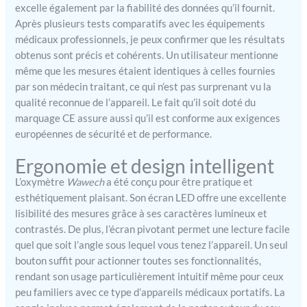
ET ANTID￉RAPANT
excelle également par la fiabilité des données qu’il fournit.
Design ergonomique avec
Après plusieurs tests comparatifs avec les équipements
trou en caoutchouc
médicaux professionnels, je peux confirmer que les résultats
antidérapant pour un
obtenus sont précis et cohérents. Un utilisateur mentionne
maintien optimal du doigt.
même que les mesures étaient identiques à celles fournies
Silicone médical doux et
par son médecin traitant, ce qui n’est pas surprenant vu la
hypoallergénique
garantissant un confort
qualité reconnue de l’appareil. Le fait qu’il soit doté du
maximal lors des mesures,
marquage CE assure aussi qu’il est conforme aux exigences
sans douleur ni g￪ne.
européennes de sécurité et de performance.
ÉCONOMIE D'ÉNERGIE
Ergonomie et design intelligent
AVEC ARRÊT
AUTOMATIQUE Fonction
L’oxymètre
Wawech
a été conçu pour être pratique et
d'arrêt automatique
esthétiquement plaisant. Son écran LED offre une excellente
intelligent après inactivité
lisibilité des mesures grâce à ses caractères lumineux et
pour prolonger la durée de
contrastés. De plus, l’écran pivotant permet une lecture facile
vie des piles.
quel que soit l’angle sous lequel vous tenez l’appareil. Un seul
Fonctionnement avec 2
bouton suffit pour actionner toutes ses fonctionnalités,
piles AAA 1,5V (fournies).
Livré prêt à l'emploi avec
rendant son usage particulièrement intuitif même pour ceux
cordon de transport
peu familiers avec ce type d’appareils médicaux portatifs. La
pratique. LARGE GAMME