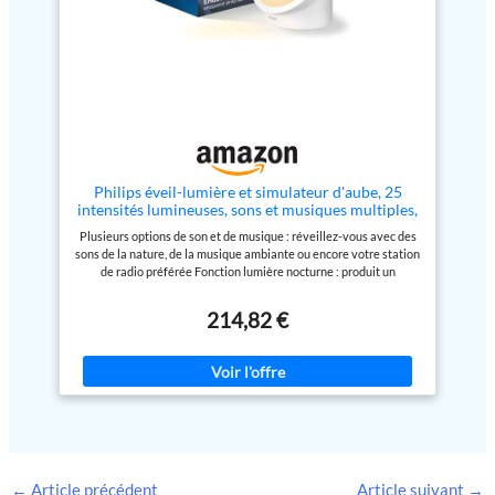
développé par Philips : L’Éveil
Lumière bénéficie de plus de 100
ans d’expertise et de savoir-faire
dans le domaine de l’éclairage Le
coffret contient : 1x Philips
SmartSleep Wake-up Light avec
un câble de 150 cm
Philips éveil-lumière et simulateur d'aube, 25
intensités lumineuses, sons et musiques multiples,
fonction de relaxation et de respiration, Plastique,
Plusieurs options de son et de musique : réveillez-vous avec des
Blanc (modèle HF3651/01)
sons de la nature, de la musique ambiante ou encore votre station
de radio préférée Fonction lumière nocturne : produit un
éclairage orange doux et tamisé pour vous guider dans
l'obscurité Avec RelaxBreathe pour vous aider à vous endormir :
214,82 €
laissez votre respiration suivre l'un des sept rythmes d'intensité
lumineuse ou de son Plusieurs réglages de luminosité :
sélectionnez le niveau de luminosité qui vous convient
Répétition de l'alarme par tapotement : tapotez le dessus de
l'Éveil Lumière pour activer le mode Répétition
←
Article précédent
Article suivant
→