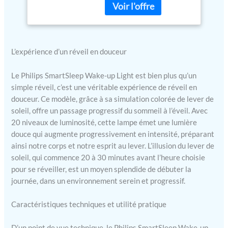
Modèle HF3521/01
300 lux, et choix parmi 6
sons naturels pour le réveil
Simulation colorée du
lever de soleil : Le réveil
L’expérience d’un réveil en douceur
lumineux passe
progressivement du rouge
au jaune en 5 à 60 minutes
Le Philips SmartSleep Wake-up Light est bien plus qu’un
(réglable) Fonction
simple réveil, c’est une véritable expérience de réveil en
veilleuse de minuit &
douceur. Ce modèle, grâce à sa simulation colorée de lever de
fonctions intelligentes : Ce
soleil, offre un passage progressif du sommeil à l’éveil. Avec
réveil lumineux utilise une
20 niveaux de luminosité, cette lampe émet une lumière
lumière orange douce pour
douce qui augmente progressivement en intensité, préparant
vous aider à vous orienter
ainsi notre corps et notre esprit au lever. L’illusion du lever de
dans le noir ; radio FM¹,
soleil, qui commence 20 à 30 minutes avant l’heure choisie
fonction snooze par simple
pour se réveiller, est un moyen splendide de débuter la
toucher, lampe de chevet,
journée, dans un environnement serein et progressif.
et affichage à luminosité
variable automatique ¹
Disponible uniquement
Caractéristiques techniques et utilité pratique
dans les pays où la radio
FM est prise en charge
D’un point de vue technique, le Philips SmartSleep Wake-up