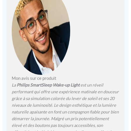
(réglable) Fonction
veilleuse de minuit &
fonctions intelligentes : Ce
réveil lumineux utilise une
lumière orange douce pour
vous aider à vous orienter
dans le noir ; radio FM¹,
fonction snooze par simple
toucher, lampe de chevet,
et affichage à luminosité
variable automatique ¹
Disponible uniquement
dans les pays où la radio
Mon avis sur ce produit
FM est prise en charge
La
Philips SmartSleep Wake-up Light
est un réveil
Réveil lumineux développé
performant qui offre une expérience matinale en douceur
par Philips : L’Éveil Lumière
grâce à sa simulation colorée du lever de soleil et ses 20
bénéficie de plus de 100
niveaux de luminosité. Le design esthétique et la lumière
ans d’expertise et de
naturelle apaisante en font un compagnon fiable pour bien
savoir-faire dans le
démarrer la journée. Malgré un prix potentiellement
domaine de l’éclairage Le
élevé et des boutons pas toujours accessibles, son
coffret contient : 1x Philips