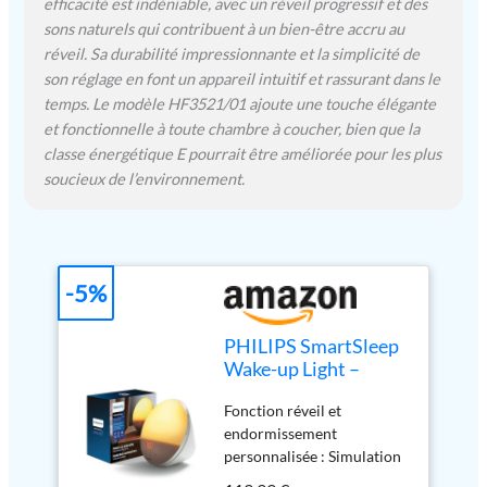
efficacité est indéniable, avec un réveil progressif et des
SmartSleep Wake-up Light
sons naturels qui contribuent à un bien-être accru au
avec un câble de 150 cm
réveil. Sa durabilité impressionnante et la simplicité de
son réglage en font un appareil intuitif et rassurant dans le
temps. Le modèle HF3521/01 ajoute une touche élégante
et fonctionnelle à toute chambre à coucher, bien que la
classe énergétique E pourrait être améliorée pour les plus
soucieux de l’environnement.
-5%
PHILIPS SmartSleep
Wake-up Light –
Lampe de réveil,
Fonction réveil et
Simulation colorée
endormissement
du lever de soleil, 20
personnalisée : Simulation
niveaux de
du lever et du coucher du
luminosité, 6 sons