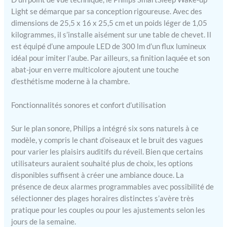
Réveil lumineux développé
Light se démarque par sa conception rigoureuse. Avec des
par Philips : L’Éveil Lumière
dimensions de 25,5 x 16 x 25,5 cm et un poids léger de 1,05
bénéficie de plus de 100
kilogrammes, il s’installe aisément sur une table de chevet. Il
ans d’expertise et de
est équipé d’une ampoule LED de 300 lm d’un flux lumineux
savoir-faire dans le
idéal pour imiter l’aube. Par ailleurs, sa finition laquée et son
domaine de l’éclairage Le
abat-jour en verre multicolore ajoutent une touche
coffret contient : 1x Philips
SmartSleep Wake-up Light
d’esthétisme moderne à la chambre.
avec un câble de 150 cm
Fonctionnalités sonores et confort d’utilisation
Sur le plan sonore, Philips a intégré six sons naturels à ce
modèle, y compris le chant d’oiseaux et le bruit des vagues
pour varier les plaisirs auditifs du réveil. Bien que certains
utilisateurs auraient souhaité plus de choix, les options
disponibles suffisent à créer une ambiance douce. La
présence de deux alarmes programmables avec possibilité de
sélectionner des plages horaires distinctes s’avère très
pratique pour les couples ou pour les ajustements selon les
jours de la semaine.