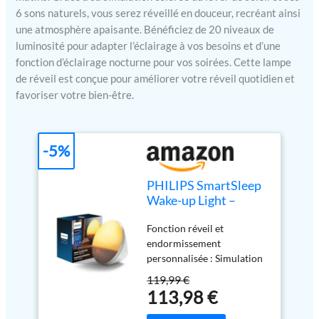
6 sons naturels, vous serez réveillé en douceur, recréant ainsi
une atmosphère apaisante. Bénéficiez de 20 niveaux de
luminosité pour adapter l’éclairage à vos besoins et d’une
fonction d’éclairage nocturne pour vos soirées. Cette lampe
de réveil est conçue pour améliorer votre réveil quotidien et
favoriser votre bien-être.
-5%
PHILIPS SmartSleep
Wake-up Light –
Lampe de réveil,
Fonction réveil et
Simulation colorée
endormissement
du lever de soleil, 20
personnalisée : Simulation
niveaux de
du lever et du coucher du
luminosité, 6 sons
119,99 €
soleil, 20 réglages de
naturels, Fonction
113,98 €
luminosité
d’éclairage nocturne,
personnalisables jusqu’à