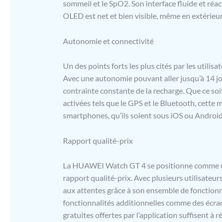
W/kg ; DAS 
sommeil et le SpO2. Son interface fluide et réact
(DAS) local
OLED est net et bien visible, même en extérieur,
électromag
autorisé es
Autonomie et connectivité
les membre
Huawei Tec
ayant son s
Un des points forts les plus cités par les util
Boulogne-B
Avec une autonomie pouvant aller jusqu’à 14 jours
sous le nu
contrainte constante de la recharge. Que ce so
activées tels que le GPS et le Bluetooth, cette m
smartphones, qu’ils soient sous iOS ou Android
Rapport qualité-prix
La HUAWEI Watch GT 4 se positionne comme un
rapport qualité-prix. Avec plusieurs utilisateur
aux attentes grâce à son ensemble de fonctionna
fonctionnalités additionnelles comme des écran
gratuites offertes par l’application suffisent à