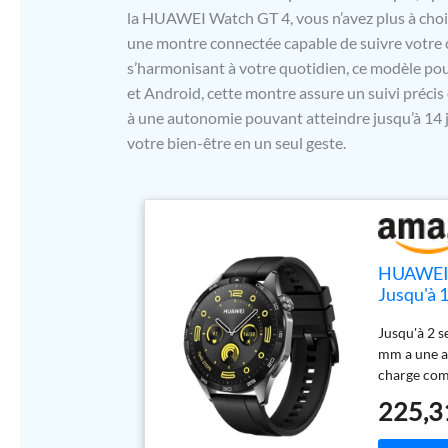
la HUAWEI Watch GT 4, vous n’avez plus à chois
une montre connectée capable de suivre votre 
s’harmonisant à votre quotidien, ce modèle pour
et Android, cette montre assure un suivi précis
à une autonomie pouvant atteindre jusqu’à 14 jo
votre bien-être en un seul geste.
HUAWEI W
Jusqu'à 
et Androi
Jusqu'à 2 
Sport, S
mm a une a
charge comp
typique Po
225,3
antenne sat
signaux G