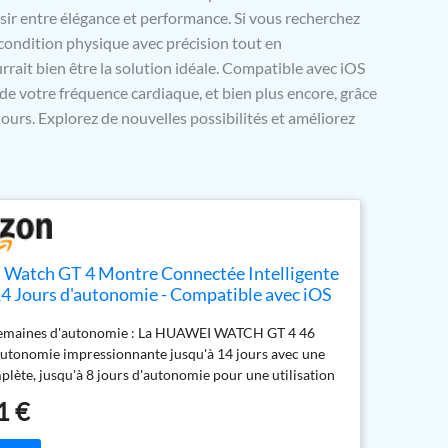
ir entre élégance et performance. Si vous recherchez
condition physique avec précision tout en
rait bien être la solution idéale. Compatible avec iOS
 de votre fréquence cardiaque, et bien plus encore, grâce
urs. Explorez de nouvelles possibilités et améliorez
atch GT 4 Montre Connectée Intelligente
14 Jours d'autonomie - Compatible avec iOS
d - Suivi de la fréquence Cardiaque - Montre
semaines d'autonomie : La HUAWEI WATCH GT 4 46
pO2 et GPS - 46MM Noir Version FR
utonomie impressionnante jusqu'à 14 jours avec une
lète, jusqu'à 8 jours d'autonomie pour une utilisation
sitionnement GNSS bi-bande à cinq systèmes - Une
1 €
ellite intelligente augmente de 30% la précision des
NSS de la HUAWEI WATCH GT 4 46 mm, pour vous