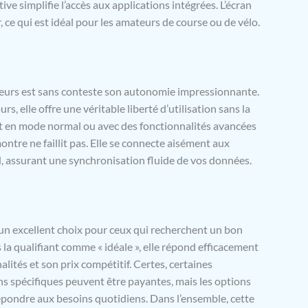
tronc : N/A W/kg Le débit d’absorption spécifique
ive simplifie l’accès aux applications intégrées. L’écran
 quantifie l’exposition de l’utilisateurs aux ondes
 ce qui est idéal pour les amateurs de course ou de vélo.
nétiques de l’équipement concerné. Le DAS maximal
t de 2 W/Kg pour la tête et le tronc et de 4 W/Kg pour
s. Plus d’informations sur : consumer.huawei.com/fr.
hnologies France, SASU au capital de 3 242 000,00 €
iège social au 18-20 quai du point du jour, 92100
isateurs est sans conteste son autonomie impressionnante.
illancourt, et enregistrée auprès du RCS de Nanterre
, elle offre une véritable liberté d’utilisation sans la
méro 451 063 739
it en mode normal ou avec des fonctionnalités avancées
ontre ne faillit pas. Elle se connecte aisément aux
, assurant une synchronisation fluide de vos données.
 excellent choix pour ceux qui recherchent un bon
s la qualifiant comme « idéale », elle répond efficacement
lités et son prix compétitif. Certes, certaines
s spécifiques peuvent être payantes, mais les options
 répondre aux besoins quotidiens. Dans l’ensemble, cette