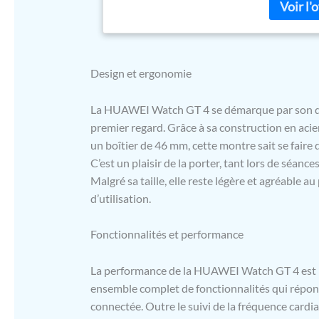
permettre d
quartiers r
positionnem
précise au 
à portée de
Design et ergonomie
technologi
calories q
La HUAWEI Watch GT 4 se démarque par son desig
de haut niv
premier regard. Grâce à sa construction en acier
calories act
la santé a
un boîtier de 46 mm, cette montre sait se faire 
surveillanc
C’est un plaisir de la porter, tant lors de séanc
du sommeil,
Malgré sa taille, elle reste légère et agréable a
suivi intell
d’utilisation.
nouveau de
appels Blue
Large comp
Fonctionnalités et performance
avec iOS et
Huawei Wat
La performance de la HUAWEI Watch GT 4 est
0.21 W/kg 
ensemble complet de fonctionnalités qui répon
tête : 0.07
connectée. Outre le suivi de la fréquence cardiaq
Huawei Fre