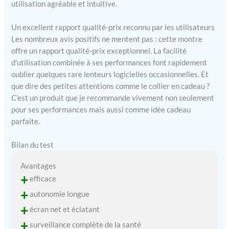
utilisation agréable et intuitive.
les rappels d'informations
intelligents tels que les
Un excellent rapport qualité-prix reconnu par les utilisateurs
messages, les réveils, les
Les nombreux avis positifs ne mentent pas : cette montre
rappels de sédentarité et
offre un rapport qualité-prix exceptionnel. La facilité
d'eau potable, etc. Montre
d’utilisation combinée à ses performances font rapidement
connecte dispose
oublier quelques rare lenteurs logicielles occasionnelles. Et
également d'un assistant
vocal, d'une carte de visite
que dire des petites attentions comme le collier en cadeau ?
QR code, d'une calculatrice
C’est un produit que je recommande vivement non seulement
et d'un réglage de l'heure
pour ses performances mais aussi comme idée cadeau
【Détection de la
parfaite.
Santé】: Montre
podometre femme prend
Bilan du test
en charge la détection de la
fréquence cardiaque, de la
Avantages
pression artérielle et de
+
efficace
l'oxygène du sang, ainsi que
+
l'enregistrement et
autonomie longue
l'analyse des données.
+
écran net et éclatant
Montre connectee femme
+
surveillance complète de la santé
prend en charge la