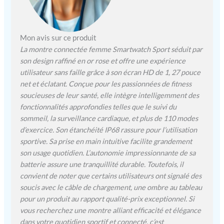
Multi - Mains &
Multifonctions】: Smart
watch prend en charge
plus de 400 sélections de
Mon avis sur ce produit
cadran et cadrans de
La montre connectée femme Smartwatch Sport séduit par
montre diy. Montre
son design raffiné en or rose et offre une expérience
connecté a 360 * 360
utilisateur sans faille grâce à son écran HD de 1, 27 pouce
pixels. Montre connecter
net et éclatant. Conçue pour les passionnées de fitness
sont polyvalentes, telles
soucieuses de leur santé, elle intègre intelligemment des
que les prévisions
fonctionnalités approfondies telles que le suivi du
météorologiques, le
contrôle de la musique / de
sommeil, la surveillance cardiaque, et plus de 110 modes
la photo, le mot de passe de
d’exercice. Son étanchéité IP68 rassure pour l’utilisation
démarrage, le réglage de la
sportive. Sa prise en main intuitive facilite grandement
luminosité, etc. montre
son usage quotidien. L’autonomie impressionnante de sa
femme connectée
batterie assure une tranquillité durable. Toutefois, il
compatible iOS 8.0 ou
convient de noter que certains utilisateurs ont signalé des
supérieur, Android 5.0 ou
soucis avec le câble de chargement, une ombre au tableau
supérieur, prise en charge
pour un produit au rapport qualité-prix exceptionnel. Si
de la version Bluetooth 5.2
vous recherchez une montre alliant efficacité et élégance
【Montre Connectée
dans votre quotidien sportif et connecté, c’est
Sport avec Fonction