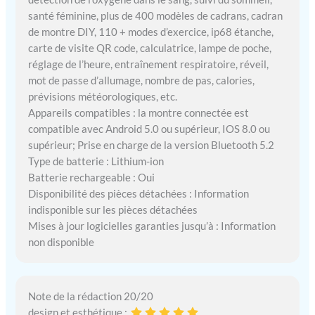
données tout au long de la
santé féminine, plus de 400 modèles de cadrans, cadran
journée. Les fonctions
de montre DIY, 110 + modes d’exercice, ip68 étanche,
d'entraînement
carte de visite QR code, calculatrice, lampe de poche,
respiratoire, de
chronomètre et de
réglage de l’heure, entraînement respiratoire, réveil,
minuterie de la montre
mot de passe d’allumage, nombre de pas, calories,
connectée waterproof
prévisions météorologiques, etc.
peuvent vous aider à mieux
Appareils compatibles : la montre connectée est
vous entraîner. Montre
compatible avec Android 5.0 ou supérieur, IOS 8.0 ou
connectée ronde avec
supérieur; Prise en charge de la version Bluetooth 5.2
norme étanche ip68
Type de batterie : Lithium-ion
Batterie rechargeable : Oui
Disponibilité des pièces détachées : Information
indisponible sur les pièces détachées
Mises à jour logicielles garanties jusqu’à : Information
non disponible
Note de la rédaction 20/20
design et esthétique :