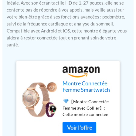
idéale. Avec son écran tactile HD de 1, 27 pouces, elle ne se
contente pas de répondre à vos appels, mais veille aussi sur
votre bien-être grâce à ses fonctions avancées : podomètre,
suivi de la fréquence cardiaque et analyse du sommeil.
Compatible avec Android et iOS, cette montre élégante vous
aidera à rester connectée tout en prenant soin de votre
santé.
Montre Connectée
Femme Smartwatch
Sport: Repondre
【Montre Connectée
Appel 1.27'' HD
Femme avec Collier】:
Étanche Écran Tactile
Cette montre connectée
Bracelet Connectee
ronde de 1,27 " est petite et
avec Podomètre
élégante. Smartwatch est
Fréquence Cardiaque
conçue avec une
Moniteur de Sommeil