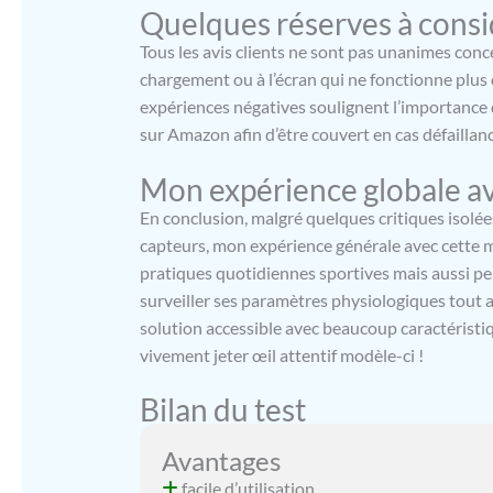
Quelques réserves à consi
femme et f
musique Blu
Tous les avis clients ne sont pas unanimes conce
suivi du cy
chargement ou à l’écran qui ne fonctionne plus 
quotidiens.
expériences négatives soulignent l’importance d
sur Amazon afin d’être couvert en cas défaillan
Mon expérience globale a
En conclusion, malgré quelques critiques isolées
capteurs, mon expérience générale avec cette m
pratiques quotidiennes sportives mais aussi p
surveiller ses paramètres physiologiques tout a
solution accessible avec beaucoup caractérist
vivement jeter œil attentif modèle-ci !
Bilan du test
Avantages
facile d’utilisation