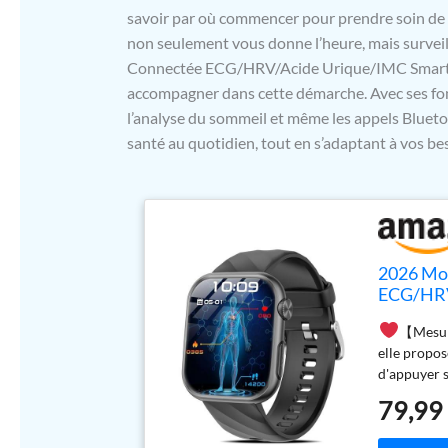
savoir par où commencer pour prendre soin de 
non seulement vous donne l’heure, mais surveil
Connectée ECG/HRV/Acide Urique/IMC Smartwa
accompagner dans cette démarche. Avec ses fon
l’analyse du sommeil et même les appels Bluetoot
santé au quotidien, tout en s’adaptant à vos beso
2026 Mo
ECG/HRV
【Mesur
elle propos
d'appuyer s
montre.e p
79,99
secondes, a
Le suivi co