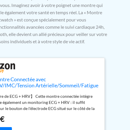
vous. Imaginez avoir à votre poignet une montre qui
le également votre santé en temps réel. La « Montre
tch » est conçue spécialement pour vous
ctionnalités avancées comme le suivi cardiaque 24h,
h, elle devient un allié précieux pour veiller sur votre
ins individuels et à votre style de vie actif.
ntre Connectée avec
/IMC/Tension Artérielle/Sommeil/Fatigue
e de ECG + HRV】 Cette montre connectée intègre
e également un monitoring ECG + HRV : il suffit
ur le bouton de l'électrode ECG situé sur le côté de la
our générer un rapport ECG professionnel en 30
 €
fin de détecter d’éventuelles irrégularités cardiaques.
ntinu de la HRV évalue quant à lui votre niveau de stress