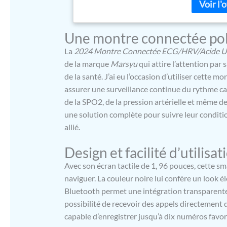
et votre r
Display】Ce
AMOLED HD 
Une montre connectée po
vives et de
personnalis
La
2024 Montre Connectée ECG/HRV/Acide 
l’affichage
de la marque
Marsyu
qui attire l’attention par
même en mod
de la santé. J’ai eu l’occasion d’utiliser cette mo
aux rayures
assurer une surveillance continue du rythme car
idéal pour 
comprend d
de la SPO2, de la pression artérielle et même d
pour la pea
une solution complète pour suivre leur condition
luxueux,s’a
allié.
【Fonction 
Health Gla
Design et facilité d’utilisat
cinq paramè
cardiaque, 
Avec son écran tactile de 1, 96 pouces, cette sm
niveau de s
naviguer. La couleur noire lui confère un look é
émotions et
Bluetooth permet une intégration transparente 
surveiller 
possibilité de recevoir des appels directement 
d’épuisemen
capable d’enregistrer jusqu’à dix numéros favor
votre somme