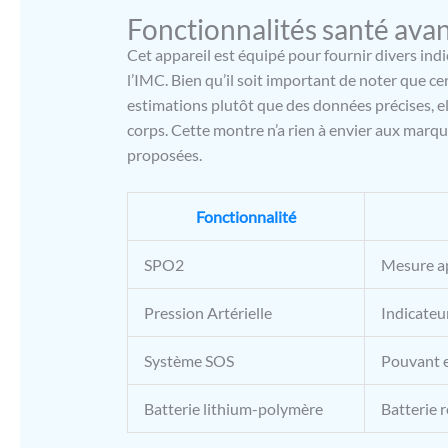
de votre re
Fonctionnalités santé ava
fitness dis
d’algorithm
Cet appareil est équipé pour fournir divers indi
fréquence c
l’IMC. Bien qu’il soit important de noter que 
SpO2 et le 
estimations plutôt que des données précises, el
de la compo
corps. Cette montre n’a rien à envier aux marqu
pour lancer
vous aide à
proposées.
planifier e
Bluetooth 
smartphone 
Fonctionnalité
directement
garder les 
SPO2
Mesure ap
de demander
particulièr
Pression Artérielle
Indicateu
voyageurs 
course mul
Système SOS
Pouvant e
modes sport
en temps r
d’ajuster l
Batterie lithium-polymère
Batterie 
puissante b
réduit les 