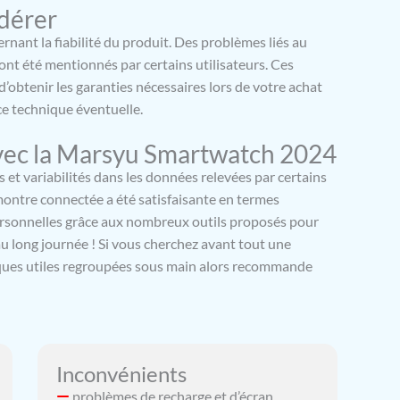
dérer
emme propose de nombreuses fonctions pratiques :
etooth, météo, assistant vocal, calculatrice, réveil et
rnant la fiabilité du produit. Des problèmes liés au
cle menstruel, pour répondre à tous vos besoins
ont été mentionnés par certains utilisateurs. Ces
’obtenir les garanties nécessaires lors de votre achat
ce technique éventuelle.
vec la Marsyu Smartwatch 2024
 et variabilités dans les données relevées par certains
ontre connectée a été satisfaisante en termes
ersonnelles grâce aux nombreux outils proposés pour
u long journée ! Si vous cherchez avant tout une
iques utiles regroupées sous main alors recommande
Inconvénients
problèmes de recharge et d’écran