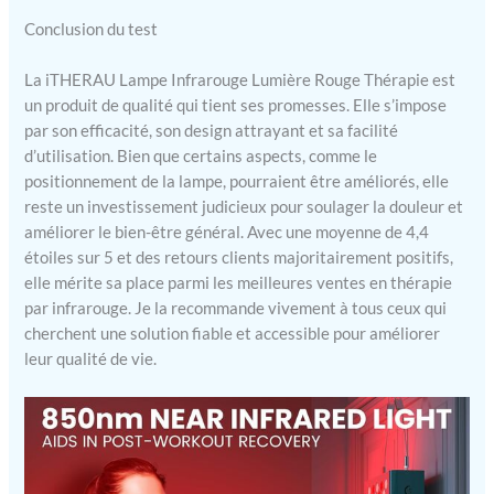
de profiter d'une
Conclusion du test
luminothérapie de qualité
spa à domicile,
économisant ainsi du
La iTHERAU Lampe Infrarouge Lumière Rouge Thérapie est
temps et de l'argent. Cet
un produit de qualité qui tient ses promesses. Elle s’impose
appareil peut améliorer
par son efficacité, son design attrayant et sa facilité
l'état de votre peau,
d’utilisation. Bien que certains aspects, comme le
stimuler la production de
positionnement de la lampe, pourraient être améliorés, elle
collagène et soulager les
reste un investissement judicieux pour soulager la douleur et
douleurs musculaires et
améliorer le bien-être général. Avec une moyenne de 4,4
autres problèmes
étoiles sur 5 et des retours clients majoritairement positifs,
connexes.
elle mérite sa place parmi les meilleures ventes en thérapie
par infrarouge. Je la recommande vivement à tous ceux qui
cherchent une solution fiable et accessible pour améliorer
leur qualité de vie.