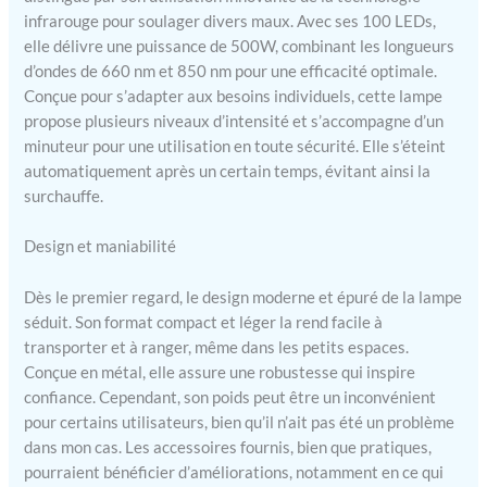
profonds, ce qui la rend
infrarouge pour soulager divers maux. Avec ses 100 LEDs,
bénéfique pour un large
elle délivre une puissance de 500W, combinant les longueurs
éventail de problèmes.
d’ondes de 660 nm et 850 nm pour une efficacité optimale.
【Puissance de 500 W
Conçue pour s’adapter aux besoins individuels, cette lampe
pour une intensité
propose plusieurs niveaux d’intensité et s’accompagne d’un
lumineuse plus élevée】 -
minuteur pour une utilisation en toute sécurité. Elle s’éteint
La consommation
électrique et l'intensité
automatiquement après un certain temps, évitant ainsi la
lumineuse sont les facteurs
surchauffe.
les plus importants pour la
luminothérapie rouge.
Design et maniabilité
Avec une puissance de 500
W, l'intensité lumineuse
Dès le premier regard, le design moderne et épuré de la lampe
atteint jusqu'à 156
séduit. Son format compact et léger la rend facile à
mW/cm² en surface et 140
transporter et à ranger, même dans les petits espaces.
mW/cm² à 15 cm. Cette
Conçue en métal, elle assure une robustesse qui inspire
intensité lumineuse élevée
confiance. Cependant, son poids peut être un inconvénient
offre de meilleurs résultats
pour le corps et le visage. Il
pour certains utilisateurs, bien qu’il n’ait pas été un problème
est recommandé de se
dans mon cas. Les accessoires fournis, bien que pratiques,
tenir à environ 15 cm de
pourraient bénéficier d’améliorations, notamment en ce qui