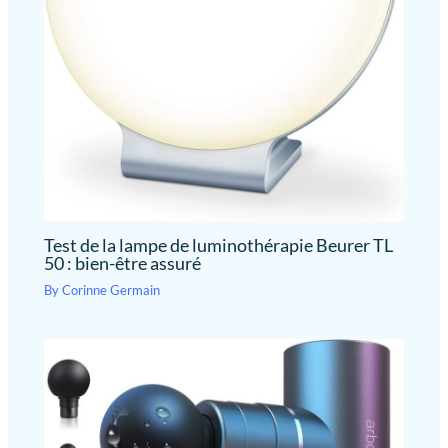
temps et de l'argent. Cet
appareil peut améliorer
l'état de votre peau,
stimuler la production de
collagène et soulager les
douleurs musculaires et
autres problèmes
connexes.
Test de la lampe de luminothérapie Beurer TL
50 : bien-être assuré
By
Corinne Germain