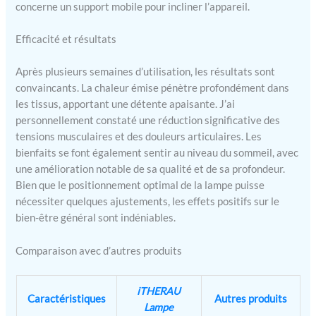
l'appareil. 【3 modes et
concerne un support mobile pour incliner l’appareil.
minuterie】- Cet appareil
propose 3 modes : lumière
Efficacité et résultats
rouge, lumière infrarouge
et mode combiné. Le
Après plusieurs semaines d’utilisation, les résultats sont
bouton « MODE » du
convaincants. La chaleur émise pénètre profondément dans
panneau de commande
les tissus, apportant une détente apaisante. J’ai
permet de changer de
mode. Vous pouvez
personnellement constaté une réduction significative des
également régler la durée
tensions musculaires et des douleurs articulaires. Les
de la luminothérapie. La
bienfaits se font également sentir au niveau du sommeil, avec
durée de la thérapie est
une amélioration notable de sa qualité et de sa profondeur.
réglable entre 5 et 30
Bien que le positionnement optimal de la lampe puisse
minutes, et l'appareil
nécessiter quelques ajustements, les effets positifs sur le
arrête automatiquement le
bien-être général sont indéniables.
traitement une fois le
compte à rebours écoulé.
Comparaison avec d’autres produits
Veuillez ne pas dépasser 30
minutes par séance.
【Élégant, durable et
iTHERAU
polyvalent】- Sa
Caractéristiques
Autres produits
Lampe
construction entièrement