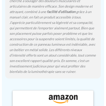
cherche à soulager des douleurs musculaires et
mW/cm² en surface et 140
articulaires de manière efficace. Son design moderne et
mW/cm² à 15 cm. Cette
attrayant, combiné à une
facilité d’utilisation
grâce à un
intensité lumineuse élevée
manuel clair, en fait un produit accessible à tous.
offre de meilleurs résultats
J’apprécie particulièrement sa légèreté et sa compacité,
pour le corps et le visage. Il
qui permettent de l’emporter aisément partout. Bien que
est recommandé de se
tenir à environ 15 cm de
son placement puisse parfois poser problème et que les
l'appareil. 【3 modes et
accessoires pour la suspendre soient limités, la qualité de
minuterie】- Cet appareil
construction de ce panneau lumineux est indéniable, avec
propose 3 modes : lumière
un boîtier en métal solide. Les différents niveaux
rouge, lumière infrarouge
d’intensité offerts sont un atout considérable, tout comme
et mode combiné. Le
son excellent rapport qualité-prix. En somme, c’est un
bouton « MODE » du
investissement judicieux pour qui veut profiter des
panneau de commande
bienfaits de la luminothérapie sans se ruiner.
permet de changer de
mode. Vous pouvez
également régler la durée
de la luminothérapie. La
durée de la thérapie est
réglable entre 5 et 30
minutes, et l'appareil