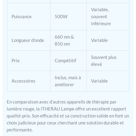
métallique garantit sa
Variable,
durabilité, tandis que sa
Puissance
500W
souvent
finition peinte élégante
inférieure
ajoute une touche
d'élégance. Vous pouvez
accrocher la
660 nm &
Longueur d’onde
Variable
luminothérapie infrarouge
850 nm
aux portes ou aux murs, la
poser sur une surface
Souvent plus
Prix
Compétitif
plane ou la suspendre au
élevé
plafond. Dimensions : 40,6
x 20,8 x 6,9 cm, poids : 4,2
Inclus, mais à
Accessoires
Variable
kg. 【Facile à utiliser et
améliorer
polyvalent】- Notre
luminothérapie rouge
fonctionnelle offre une
En comparaison avec d’autres appareils de thérapie par
thérapie sûre, naturelle et
lumière rouge, la iTHERAU Lampe offre un excellent rapport
non invasive, sans effets
qualité-prix. Son efficacité et sa construction solide en font un
secondaires. Son écran
choix judicieux pour ceux cherchant une solution durable et
tactile facilite son
performante.
utilisation et vous permet