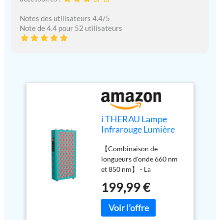
Notes des utilisateurs 4.4/5
Note de 4.4 pour 52 utilisateurs
i THERAU Lampe
Infrarouge Lumière
Rouge Thérapie, 100-
【Combinaison de
LEDs 500W
longueurs d'onde 660 nm
660nm&850nm
et 850 nm】 - La
Lampe
luminothérapie rouge
Luminothérapie
199,99 €
utilise 100 LED 5 W sans
Chauffante avec
scintillement et sans
Minuteur, Red Light
champ électromagnétique
Therapy Panel pour la